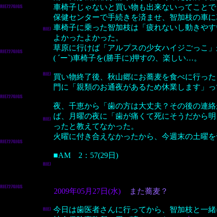
車椅子じゃないと買い物も出来ないってことで
保健センターで手続きを済ませ、智加枝の車に
車椅子に乗った智加枝は「疲れないし動きやす
よかったよかった。
草原に行けば「アルプスの少女ハイジごっこ」
( ´ー`)車椅子を(勝手に)押すの、楽しい…。
買い物終了後、秋山郷にお蕎麦を食べに行った
門に「親類のお通夜があるため休業します」っ
夜、千恵から「歯の方は大丈夫？その後の連絡
ば、月曜の夜に「歯が痛くて死にそうだから明
ったと教えてなかった。
火曜に付き合えなかったから、今週末の土曜を
■AM 2：57(29日)
2009年05月27日(水)
また蕎麦？
今日は歯医者さんに行ってから、智加枝と一緒