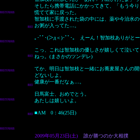
そしたら携帯電話にかかってきて、「もう今り
慌てて家に戻った。
智加枝に手渡された袋の中には、薬や今治水の
お粥が入ってた…。
｡･ﾟﾟ･(＞д＜)･ﾟﾟ･｡ えーん！智加枝ありが
こっ、これは智加枝の優しさが嬉しくて泣いて
ねっ。(まさかのツンデレ)
てか、明日は智加枝と一緒にお蕎麦屋さんの開
どないしよ。
健康が一番だなぁ…。
日馬富士、おめでとう。
あたしは嬉しいよ。
■AM 0：46(25日)
2009年05月23日(土)
誰が勝つのか大相撲