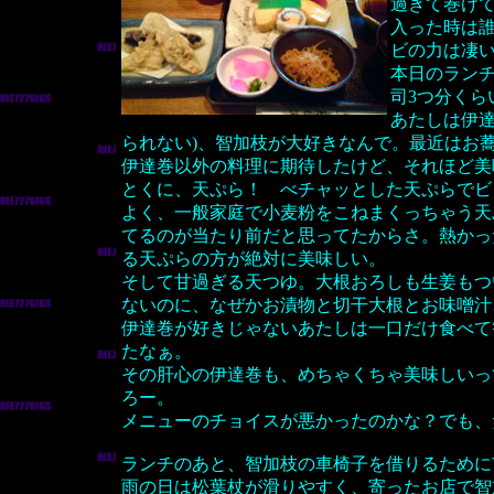
過ぎて巻けて
入った時は
ビの力は凄
本日のラン
司3つ分くら
あたしは伊達
られない)、智加枝が大好きなんで。最近はお
伊達巻以外の料理に期待したけど、それほど美
とくに、天ぷら！ べチャッとした天ぷらでビ
よく、一般家庭で小麦粉をこねまくっちゃう天
てるのが当たり前だと思ってたからさ。熱かっ
る天ぷらの方が絶対に美味しい。
そして甘過ぎる天つゆ。大根おろしも生姜もつ
ないのに、なぜかお漬物と切干大根とお味噌汁
伊達巻が好きじゃないあたしは一口だけ食べて
たなぁ。
その肝心の伊達巻も、めちゃくちゃ美味しいっ
ろー。
メニューのチョイスが悪かったのかな？でも、
ランチのあと、智加枝の車椅子を借りるために
雨の日は松葉杖が滑りやすく、寄ったお店で智