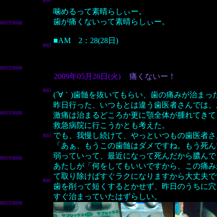
噛めるって素晴らしぃー。
歯が痛くないって素晴らしぃー。
■AM 2：28(28日)
2009年05月26日(火)
痛くないー！
(´∀｀)歯髄を抜いてもらい、歯の痛みが治まっ
昨日行った、いつもとは違う歯医者さんでは、
激痛は治まるどころか更に顎全体が腫れてきて
救急病院に行こうかとも考えた。
でも、我慢し続けて、やっといつもの歯医者さ
「あぁ、もうこの歯髄はダメですね。もう死ん
弱っていって、最近になって死んだから膿んで
あたしが「何をしてもいいですから、この痛み
て取り除けばすぐラクになりますから大丈夫で
歯を削って短くするとかせず、昨日のうちに穴
すぐ治まっていたはずらしい。