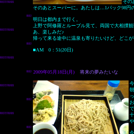
その
そのあとスーパーに。あたしは…1パック98円
明日は都内まで行く。
上野で阿修羅とルーブル見て、両国で大相撲観
あ、楽しみだ♪
帰って来る途中に温泉も寄りたいけど、どこが
■AM 0：51(20日)
2009年05月18日(月)
将来の夢みたいな