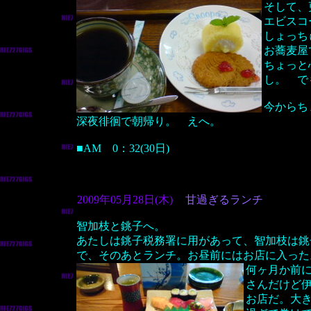
そして、
エビスコ
しょっち
お蕎麦屋
ちょっと
し。 で
今からち
深夜徘徊で朝帰り。 えへ。
■AM 0：32(30日)
2009年05月28日(木)
甘過ぎるランチ
智加枝と銚子へ。
あたしは銚子税務署に用があって、智加枝は銚
で、そのあとランチ。お昼前にはお店に入った
何ヶ月か前
さんだけど
お店だ。大き