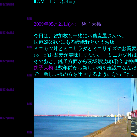
■AM 1：17(23日)
2009年05月21日(木)
銚子大橋
今日は、智加枝と一緒にお蕎麦屋さんへ。
国道296沿いにある嵯峨野というお店。
ミニカツ丼とミニサラダとミニサイズのお蕎麦
(ㆆ_ㆆ)お蕎麦が美味しくない。 ミニカツ丼
そのあと、銚子方面から茨城県波崎町(今は神栖
銚子大橋
は数年前から新しい橋を建設中なんだ
で、新しい橋の方を迂回するようになってた。