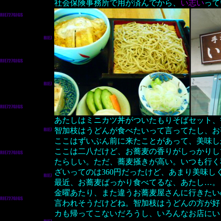
社会保険事務所で用が済んでから、
い志い
って
あたしはミニカツ丼がついたもりそばセット、
智加枝はうどんが食べたいって言ってたし、お
ここはずいぶん前に来たことがあって、美味し
ここは二八だけど、お蕎麦の香りがしっかりし
たらしい。ただ、蕎麦掻きが高い。いつも行く
ざいってのは360円だったけど、あまり美味し
最近、お蕎麦ばっかり食べてるな、あたし…。
金曜あたり、また違うお蕎麦屋さんに行きたい
言われそうだけどね。智加枝はうどんの方が好
カも帰ってこないだろうし、いろんなお店にい