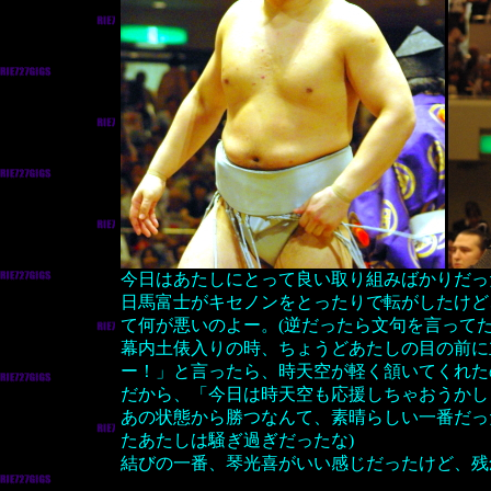
今日はあたしにとって良い取り組みばかりだっ
日馬富士がキセノンをとったりで転がしたけど
て何が悪いのよー。(逆だったら文句を言ってた
幕内土俵入りの時、ちょうどあたしの目の前に
ー！」と言ったら、時天空が軽く頷いてくれた
だから、「今日は時天空も応援しちゃおうかし
あの状態から勝つなんて、素晴らしい一番だっ
たあたしは騒ぎ過ぎだったな)
結びの一番、琴光喜がいい感じだったけど、残