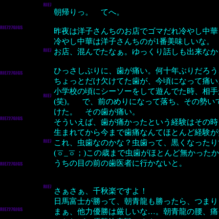
朝帰りっ。 てへ。
昨夜は洋子さんちのお店でゴマだれ冷やし中華
冷やし中華は洋子さんちのが1番美味しいな。
お店、混んでたなぁ。ゆっくり話しも出来なか
ひっさしぶりに、歯が痛い。何十年ぶりだろう
ちょっとだけ欠けてた歯が、今頃になって痛い
小学校の頃にシーソーをして遊んでた時、相手
(笑)。 で、前のめりになって落ち、その勢
けた。 その歯が痛い。
そういえば、歯が痛かったという経験はその時
生まれてから今まで歯痛なんてほとんど経験が
これ、虫歯なのかな？虫歯って、黒くなったり
(ㆆ_ㆆ；)この歳まで虫歯がほとんど無かった
うちの目の前の歯医者に行かないと。
さぁさぁ、千秋楽ですよ！
日馬富士が勝って、朝青龍も勝ったら、つまり
まぁ、他力優勝は厳しいな…。朝青龍の腰、痛