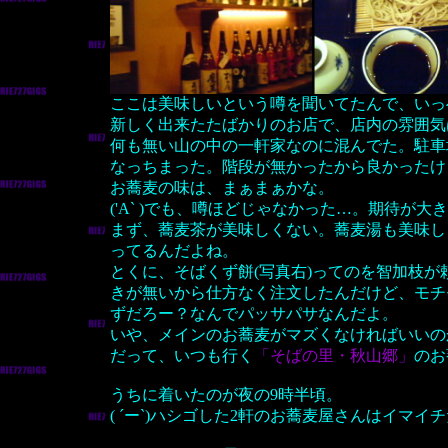
ここは美味しいという噂を聞いてたんで、いっ
新しく出来たたばかりのお店で、店内の雰囲気
何も無い山の中の一軒家なのに混んでた。駐車
なっちまった。階段が無かったから良かったけど
お蕎麦の味は、まぁまぁかな。
('A` )でも、噂ほどじゃなかった…。期待が大
まず、蕎麦茶が美味しくない。蕎麦湯も美味し
ってるんだよね。
とくに、そばくず餅(写真右)ってのを智加枝
きが無いから仕方なく注文したんだけど、モチ
ずだろー？なんでパッサパサなんだよ。
いや、メインのお蕎麦がマズくなければいいの
だって、いつも行く
「そばの里・秋山郷」
のお
うちに着いたのが夜の9時半頃。
( ´ー`)ハシゴした2軒のお蕎麦屋さんはイマ