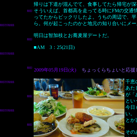
帰りは下道が混んでて、食事してたら帰宅が深
そういえば、首都高を走ってる時にFMの交通
ってたからビックリしたよ。うちの周辺で、平
ら。何が起こったのかと地元の知り合いにメー
明日は智加枝とお蕎麦屋デートだ。
■AM 3：25(21日)
2009年05月19日(火)
ちょっくらちょいと応援
千恵
あた
が「
とい
今日
い。
とか
その