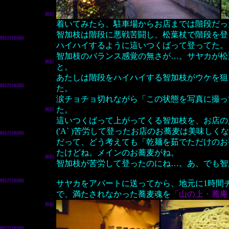
着いてみたら、駐車場からお店までは階段だっ
智加枝は階段に悪戦苦闘し、松葉杖で階段を登
ハイハイするように這いつくばって登ってた。
智加枝のバランス感覚の無さが…。サヤカが松
と。
あたしは階段をハイハイする智加枝がウケを狙
た。
涙チョチョ切れながら「この状態を写真に撮っ
た。
這いつくばって上がってくる智加枝を、お店の
('A` )苦労して登ったお店のお蕎麦は美味しく
だって、どう考えても「乾麺を茹でただけのお
たけどね。メインのお蕎麦がね。
智加枝が苦労して登ったのにね…。あ、でも智
サヤカをアパートに送ってから、地元に1時間
で、満たされなかった蕎麦魂を
「山の上・蕎庵