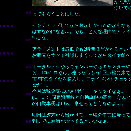
かと思い
ついで
ってもらうことにした。
インチアップしてからおかしかったのかもなぁ
はずなのになぁ…。でも、どんな理由でアライ
いしな。
アライメントは最低でも2時間ほどかかるとい
お蕎麦を食べて雑談しまくってからタイヤ館へ
トータルトゥやらキャンバーやらキャスターや
ど、100キロぐらい走ったらもう1回点検に来
前2本のタイヤを購入し、アライメントチェッ
費だー。
今月は税金支払い月間だし、キッツイなぁ。
(ㆆ_ㆆ；)固定資産税と自動車税の高さ、な
の自動車税は10％上乗せってどうなのよ…。
明日は夕方から出かけて、日曜の午前に帰って
朝までに頭痛が治ってるといいなぁ。