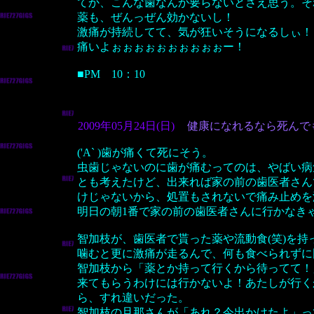
てか、こんな歯なんか要らないとさえ思う。そ
薬も、ぜんっぜん効かないし！
激痛が持続してて、気が狂いそうになるしぃ！
痛いよぉぉぉぉぉぉぉぉぉぉー！
■PM 10：10
2009年05月24日(日)
健康になれるなら死んで
('A` )歯が痛くて死にそう。
虫歯じゃないのに歯が痛むってのは、やばい病
とも考えたけど、出来れば家の前の歯医者さん
けじゃないから、処置もされないで痛み止めを
明日の朝1番で家の前の歯医者さんに行かなき
智加枝が、歯医者で貰った薬や流動食(笑)を持
噛むと更に激痛が走るんで、何も食べられずに
智加枝から「薬とか持って行くから待ってて！
来てもらうわけには行かないよ！あたしが行く
ら、すれ違いだった。
智加枝の旦那さんが「あれ？今出かけたよ」っ