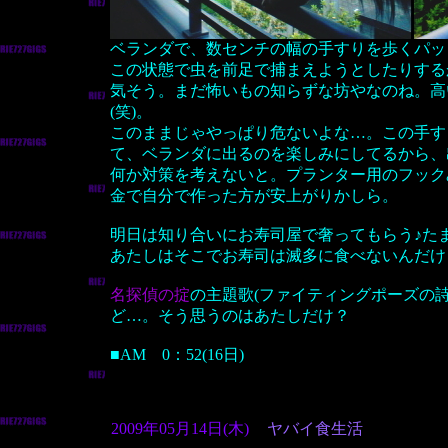
ベランダで、数センチの幅の手すりを歩くパッ
この状態で虫を前足で捕まえようとしたりする
気そう。まだ怖いもの知らずな坊やなのね。高
(笑)。
このままじゃやっぱり危ないよな…。この手す
て、ベランダに出るのを楽しみにしてるから、
何か対策を考えないと。プランター用のフック
金で自分で作った方が安上がりかしら。
明日は知り合いにお寿司屋で奢ってもらう♪た
あたしはそこでお寿司は滅多に食べないんだけ
名探偵の掟
の主題歌(ファイティングポーズの
ど…。そう思うのはあたしだけ？
■AM 0：52(16日)
2009年05月14日(木)
ヤバイ食生活