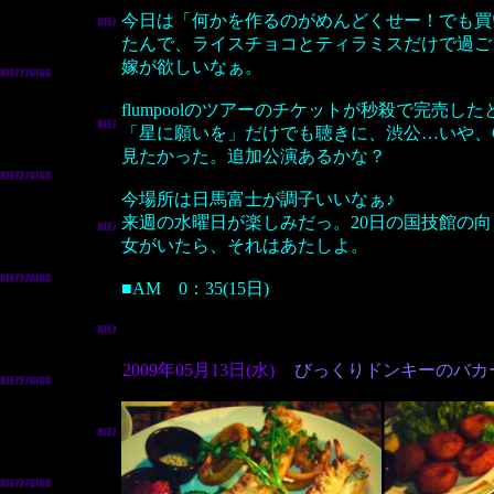
今日は「何かを作るのがめんどくせー！でも買
たんで、ライスチョコとティラミスだけで過ご
嫁が欲しいなぁ。
flumpoolのツアーのチケットが秒殺で完売し
「星に願いを」だけでも聴きに、渋公…いや、
見たかった。追加公演あるかな？
今場所は日馬富士が調子いいなぁ♪
来週の水曜日が楽しみだっ。20日の国技館の向
女がいたら、それはあたしよ。
■AM 0：35(15日)
2009年05月13日(水)
びっくりドンキーのバカ