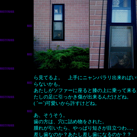
ら見てるよ。 上手にニャンパラリ出来ればい
らないかも。
あたしがソファーに座ると膝の上に乗って来る
たしの足に引っかき傷が出来るんだけどね。
( ´ー`)可愛いから許すけどね。
あ、そうそう。
歯の方は、穴に詰め物をされた。
腫れが引いたら、やっぱり短さが目立つわ…。
差し歯なのか？あたし差し歯になるのか？？