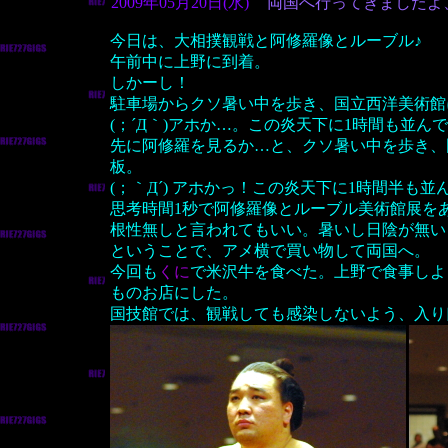
2009年05月20日(水)
両国へ行ってきましたよ
今日は、大相撲観戦と阿修羅像とルーブル♪
午前中に上野に到着。
しかーし！
駐車場からクソ暑い中を歩き、国立西洋美術館
(；´Д｀)アホか…。この炎天下に1時間も並ん
先に阿修羅を見るか…と、クソ暑い中を歩き、
板。
(；｀Д´) アホかっ！この炎天下に1時間半も
思考時間1秒で阿修羅像とルーブル美術館展を
根性無しと言われてもいい。暑いし日陰が無い
ということで、アメ横で買い物して両国へ。
今回も
くに
で米沢牛を食べた。上野で食事しよ
ものお店にした。
国技館では、観戦しても感染しないよう、入り