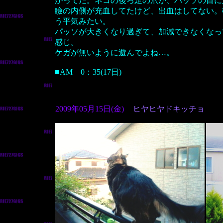
がってた。ネコの後ろ足の爪が、パッソの目に
瞼の内側が充血してたけど、出血はしてない。
う平気みたい。
パッソが大きくなり過ぎて、加減できなくなっ
感じ。
ケガが無いように遊んでよね…。
■AM 0：35(17日)
2009年05月15日(金)
ヒヤヒヤドキッチョ