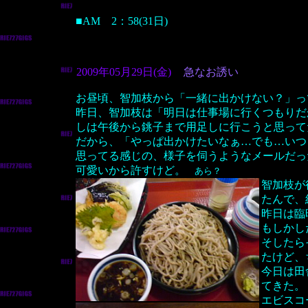
■AM 2：58(31日)
2009年05月29日(金)
急なお誘い
お昼頃、智加枝から「一緒に出かけない？」っ
昨日、智加枝は「明日は仕事場に行くつもりだ
しは午後から銚子まで用足しに行こうと思って
だから、「やっぱ出かけたいなぁ…でも…いつ
思ってる感じの、様子を伺うようなメールだった
可愛いから許すけど。
あら？
智加枝が
たんで、
昨日は臨
もしかし
そしたら
たけど、
今日は田
てきた。
エビスコ