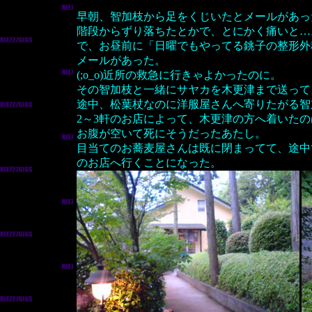
早朝、智加枝から足をくじいたとメールがあっ
階段からずり落ちたとかで、とにかく痛いと…
で、お昼前に「日曜でもやってる銚子の整形外
メールがあった。
(;o_o)近所の救急に行きゃよかったのに。
その智加枝と一緒にサヤカを木更津まで送って
途中、松葉杖なのに洋服屋さんへ寄りたがる智
2～3軒のお店によって、木更津の方へ着いたの
お腹が空いて死にそうだったあたし。
目当てのお蕎麦屋さんは既に閉まってて、途中
のお店へ行くことになった。