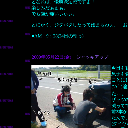
となれば、優勝決定戦ですよ！
楽しみだぁぁぁ。
でも歯が痛いぃぃぃ。
とにかく、ジタバタしたって始まらねぇ。 お
■AM 9：28(24日の朝っ)
2009年05月22日(金)
ジャッキアップ
今日も
息子も
ことに
('A
た…。
ザッツ
減って
前2本
たんで
(タイ