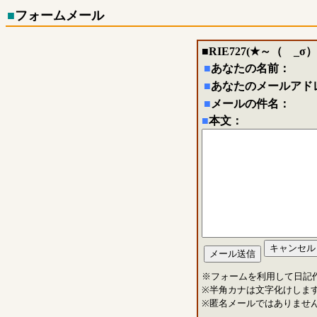
■
フォームメール
■
RIE727(★～（ゝ_σ）
■
あなたの名前：
■
あなたのメールアド
■
メールの件名：
■
本文：
※フォームを利用して日記
※半角カナは文字化けしま
※匿名メールではありませ