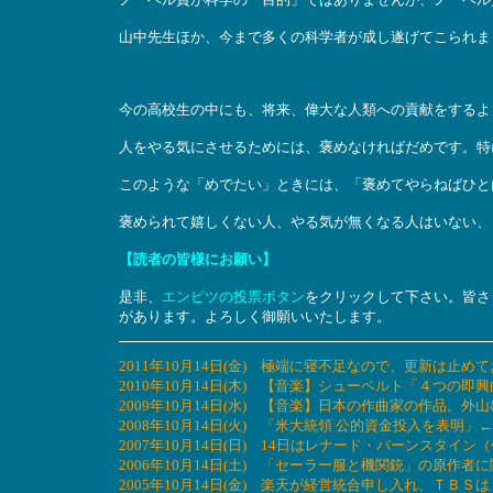
山中先生ほか、今まで多くの科学者が成し遂げてこられま
今の高校生の中にも、将来、偉大な人類への貢献をするよ
人をやる気にさせるためには、褒めなければだめです。特
このような「めでたい」ときには、「褒めてやらねばひと
褒められて嬉しくない人、やる気が無くなる人はいない、
【読者の皆様にお願い】
是非、
エンピツの投票ボタン
をクリックして下さい。皆さ
があります。よろしく御願いいたします。
2011年10月14日(金) 極端に寝不足なので、更新は止め
2010年10月14日(木) 【音楽】シューベルト「４つ
2009年10月14日(水) 【音楽】日本の作曲家の作品。
2008年10月14日(火) 「米大統領 公的資金投入を表
2007年10月14日(日) 14日はレナード・バーンスタイン
2006年10月14日(土) 「セーラー服と機関銃」の原
2005年10月14日(金) 楽天が経営統合申し入れ、ＴＢ