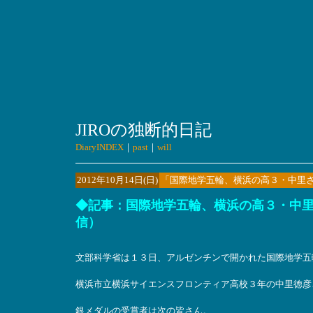
JIROの独断的日記
DiaryINDEX
｜
past
｜
will
2012年10月14日(日)
「国際地学五輪、横浜の高３・中里
◆記事：国際地学五輪、横浜の高３・中里さん
信）
文部科学省は１３日、アルゼンチンで開かれた国際地学五
横浜市立横浜サイエンスフロンティア高校３年の中里徳彦
銀メダルの受賞者は次の皆さん。