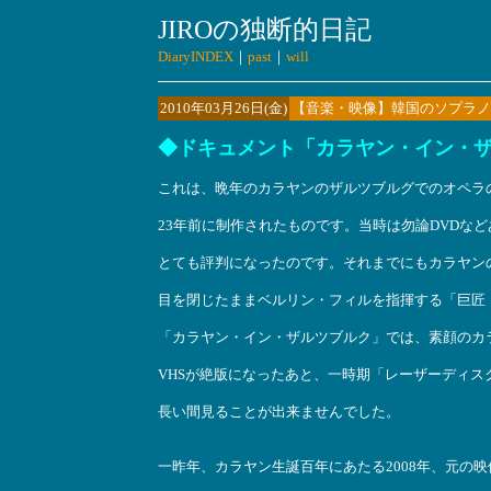
JIROの独断的日記
DiaryINDEX
｜
past
｜
will
2010年03月26日(金)
【音楽・映像】韓国のソプラノ、
◆ドキュメント「カラヤン・イン・ザ
これは、晩年のカラヤンのザルツブルグでのオペラ
23年前に制作されたものです。当時は勿論DVDな
とても評判になったのです。それまでにもカラヤン
目を閉じたままベルリン・フィルを指揮する「巨匠
「カラヤン・イン・ザルツブルク」では、素顔のカ
VHSが絶版になったあと、一時期「レーザーディ
長い間見ることが出来ませんでした。
一昨年、カラヤン生誕百年にあたる2008年、元の