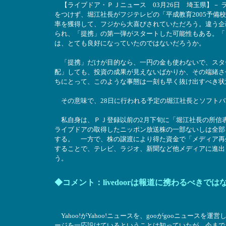
【ライブドア・ＰＪニュース 03月26日 埼玉県】－
をつけず、堀江社長がフジテレビの「平成教育2005予備
率を獲得して、フジから大喜びされていただろう。違う企
られ、「提携」の第一弾がスタートした可能性もある。「
は、とても良好になっていたのではないだろうか。
「提携」だけが目的なら、一円の金も使わないで、スタ
配」しても、投資の成果が見えないばかりか、その端緒さ
ちにとって、このような事態は一刻も早く抜け出すべき
その意味で、28日に行われる予定の堀江社長とソフトバ
私自身は、ＰＪ登録以前の2月下旬に「堀江社長の所信
ライブドアの取得したニッポン放送株の一部ないしは全部
する。 一方で、株の譲渡により得た資金で「メディア再
することで、テレビ、ラジオ、新聞など他メディアに進出
う。
◆コメント：livedoorは報道に携わるべきでは
Yahoo!がYahoo!ニュースを、gooがgooニュースを運営
ージを一応設けているということは知っていたが、今まで