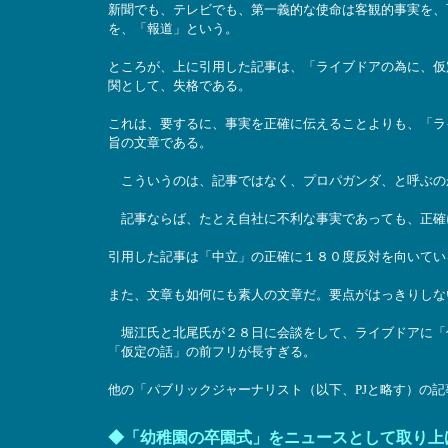
新聞でも、テレビでも、第一義的な使命は客観的事実を、
を、「報道」という。
ところが、上に引用した記事は、「ライブドアの為に、仮
関として、失格である。
これは、要するに、事実を正確に伝えることよりも、「ラ
旨の文章である。
こういうのは、記事ではなく、プロパガンダ、と呼ぶの
記事ならば、たとえ自社に不利な事実であっても、正確
引用した記事は「中立」の正確に１８０度反対を向いてい
また、文章も如何にも素人の文章だ。要点がはっきりしな
堀江氏と北尾氏が２８日に会談をして、ライブドアに「
「仮定の話」の前フリが長すぎる。
他の「パブリックジャーナリスト（以下、PJと略す）の
◆「幼稚園の卒園式」をニュースとして取り上