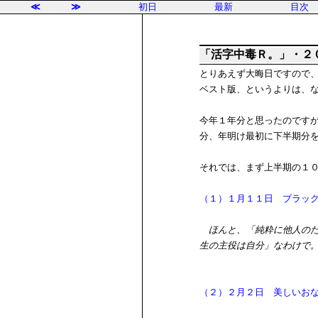
≪
≫
初日
最新
目次
「活字中毒Ｒ。」・２
とりあえず大晦日ですので
ベスト版、というよりは、
今年１年分と思ったのです
分、年明け最初に下半期分
それでは、まず上半期の１
（１）１月１１日 ブラッ
ほんと、「純粋に他人の
生の主役は自分」なわけで
（２）２月２日 美しいお