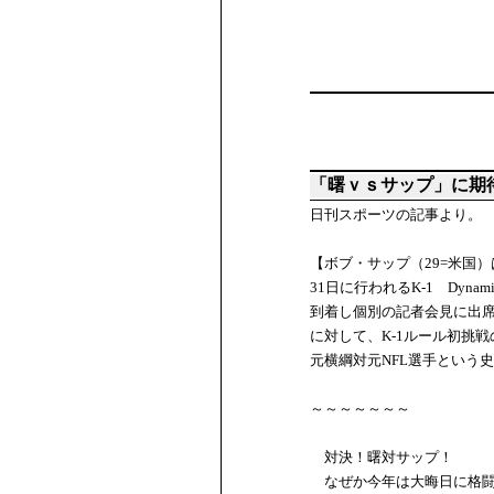
「曙ｖｓサップ」に期
日刊スポーツの記事より。
【ボブ・サップ（29=米国
31日に行われるK-1 Dyn
到着し個別の記者会見に出
に対して、K-1ルール初挑
元横綱対元NFL選手という
～～～～～～～
対決！曙対サップ！
なぜか今年は大晦日に格闘