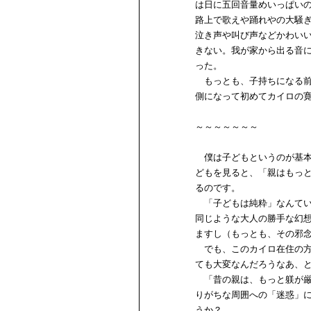
は日に五回音量めいっぱい
路上で歌えや踊れやの大騒
泣き声や叫び声などかわい
きない。我が家から出る音
った。
もっとも、子持ちになる前
側になって初めてカイロの
～～～～～～～
僕は子どもというのが基本
どもを見ると、「親はもっ
るのです。
「子どもは純粋」なんてい
同じような大人の勝手な幻
ますし（もっとも、その邪
でも、このカイロ在住の方
ても大変なんだろうなあ、
「昔の親は、もっと躾が厳
りがちな周囲への「迷惑」
うか？