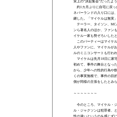
実上の“決起集会”だったよ
約1カ月ぶりに自宅に戻っ
ネバーランドの入り口には
継した。「マイケルは無実
テーラー、タイソン、MC
ンら著名人のほか、ファン
イケル一家も勢ぞろいした
このパーティーはマイケル
人やファンに、マイケルが
ルのミニコンサートも行わ
マイケルは先月18日に家
初めて、事件の舞台となった
から、少年への性的行為や
くの事実無根で、事件の目
側が同様の主張をしたとみ
～～～～～～～
今のところ、マイケル・ジ
ル・ジャクソンは犯罪者、
性の違いというのを感じず