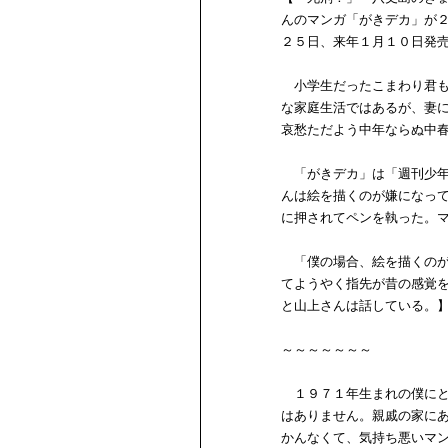
んのマンガ「がきデカ」が
２５日、来年１月１０日発
小学生だったこまわり君も
な家庭生活ではあるが、妻
哀愁ただよう中年ならぬ中
「がきデカ」は「週刊少年
んは絵を描くのが嫌になっ
に押されてペンを執った。
「僕の場合、絵を描くのが
てようやく指先が昔の感覚
と山上さんは話している。
～～～～～～～
１９７１年生まれの僕にと
はありません。親戚の家に
かんなくて、気持ち悪いマ