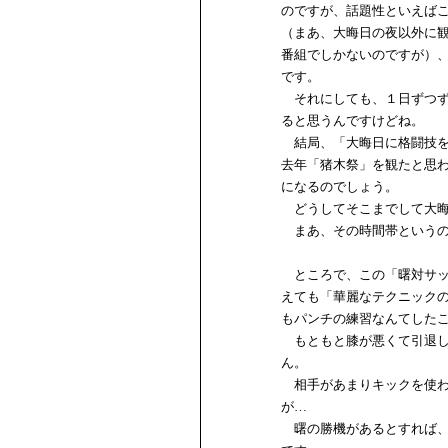
のですが、話題性といえば
（まあ、大晦日の夜以外に
番組でしかないのですが）
です。
それにしても、１日ずつず
ると思うんですけどね。
結局、「大晦日に格闘技を
去年「猪木祭」を観たと思
になるのでしょう。
どうしてそこまでして大晦
まあ、その時間帯というの
ところで、この「曙対サッ
えても「華麗なテクニック
もパンチの練習なんてした
もともと膝が悪くて引退し
ん。
相手があまりキックを使わ
が…
曙の勝機があるとすれば、