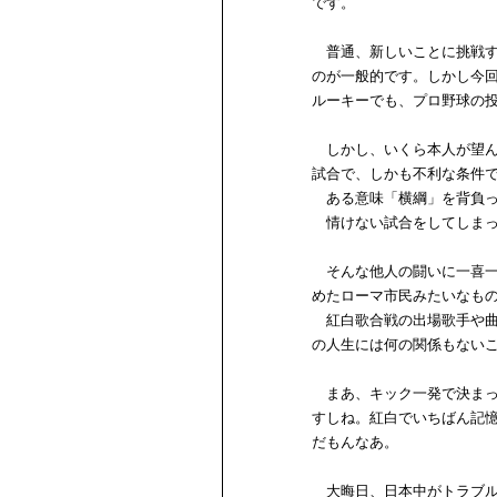
です。
普通、新しいことに挑戦す
のが一般的です。しかし今
ルーキーでも、プロ野球の
しかし、いくら本人が望ん
試合で、しかも不利な条件
ある意味「横綱」を背負っ
情けない試合をしてしまっ
そんな他人の闘いに一喜一
めたローマ市民みたいなも
紅白歌合戦の出場歌手や曲
の人生には何の関係もない
まあ、キック一発で決まっ
すしね。紅白でいちばん記
だもんなあ。
大晦日、日本中がトラブル