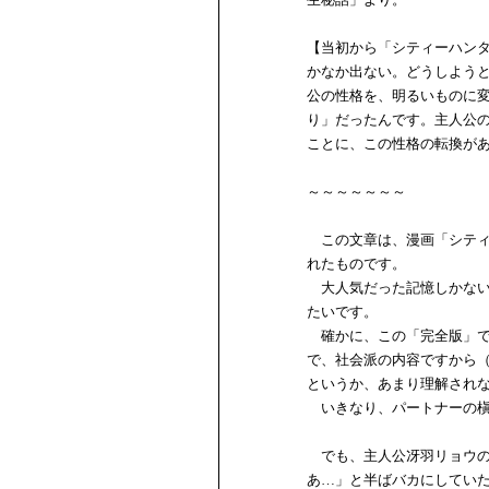
【当初から「シティーハン
かなか出ない。どうしよう
公の性格を、明るいものに
り」だったんです。主人公
ことに、この性格の転換が
～～～～～～～
この文章は、漫画「シティ
れたものです。
大人気だった記憶しかない
たいです。
確かに、この「完全版」で
で、社会派の内容ですから
というか、あまり理解され
いきなり、パートナーの槇
でも、主人公冴羽リョウの
あ…」と半ばバカにしてい