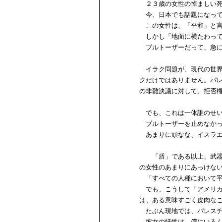
２３歳の女性の悼ましい
今、日本でも話題になって
この女性は、「平和」と言
しかし「地面に横たわって
ブルトーザーだって、急に
イラク問題が、現代の世界
クだけではありません。パ
の非難決議に対して、拒否
でも、これは一体誰のせい
ブルトーザーを止めなかっ
あまりに頑なな、イスラエ
「盾」である以上、武器を
の女性のあまりにあっけな
「すべての人種において平
でも、こうして「アメリカ
は、ある意味すごく皮肉な
たぶん現地では、パレスチ
彼女の犠牲は、僕にいろん