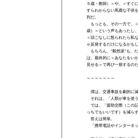
５歳・教師）＞や、＜すぐ
すらわからない馬鹿な子供
判だ。
もっとも、その一方で、＜
歳）＞という声もあったし
＜頭ごなしに怒られたら私
ゃ反発するだけになるかも
もちろん、“毅然派”も、
は、最終的に＜あなたをい
見せる＞で再び一致するの
～～～～～～～
僕は、交通事故を劇的に減
それは、「人類が車を使う
では、「援助交際（この記
っちでもいいです）を減ら
答えは簡単。
「携帯電話やインターネッ