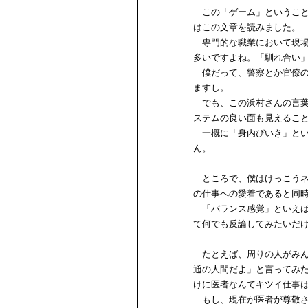
この「ゲーム」ということ
はこの文章を読みました。
専門的な職業において現場
多いですよね。「馴れ合い
僕だって、警察とか官僚の
ますし。
でも、この浜村さんの言葉
ステムの良い面も見えるこ
一概に「身内びいき」とい
ん。
ところで、僕はけっこうネ
の仕事への愛着であると同
「バランス感覚」といえば
て何でも反論してみたいだ
たとえば、周りの人がみん
通の人間だよ」と言ってみ
けに医者なんてキツイ仕事
もし、現在が医者が尊敬さ