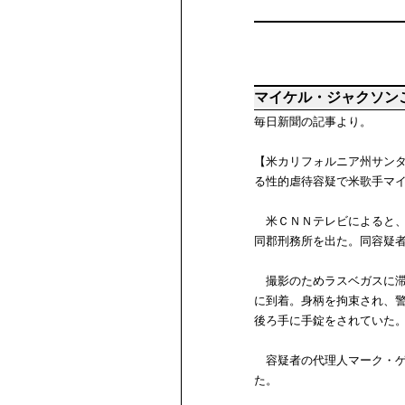
マイケル・ジャクソン
毎日新聞の記事より。
【米カリフォルニア州サン
る性的虐待容疑で米歌手マ
米ＣＮＮテレビによると、
同郡刑務所を出た。同容疑
撮影のためラスベガスに滞
に到着。身柄を拘束され、
後ろ手に手錠をされていた
容疑者の代理人マーク・ゲ
た。