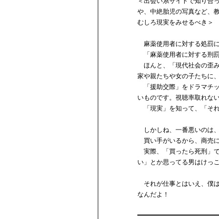
＜出会い系サイトで知り合
や、中絶胎児の写真など、
むしろ現実をみせるべき＞
麻薬使用者に対する処罰に
「麻薬使用者に対する刑罰
ほんと、「現代社会の歪み
家や親たちや女の子たちに
「援助交際」をドラマチッ
いものです。視聴率取れな
「現実」を知って、「それ
しかしね、一番悪いのは、
買い手がいるから、商売に
実際、「買ったら死刑」で
い」とか思ってる男はけっ
それが仕事とはいえ、僕は
なんだよ！