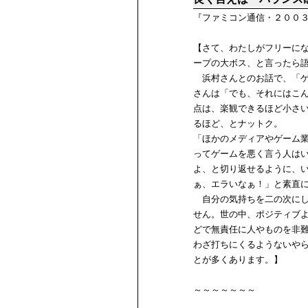
『ファミコン通信・２００３
【さて、わたしがフリーに
ープの大ボス、と言ったら
浜村さんとのお話で、「ゲ
さんは「でも、それにはこ
点は、楽観できるほど小さ
るほど、とナットク。
「ほかのメディアやゲーム
ってゲームを悪く言う人は
よ、と切り返せるように、
ぁ、エラいなぁ！」と素直
自分の気持ちを二の次にし
せん。世の中、ポジティブ
どで無責任に人やものを非
わざ打ちにくるようないや
とが多くあります。】
～～～～～～～