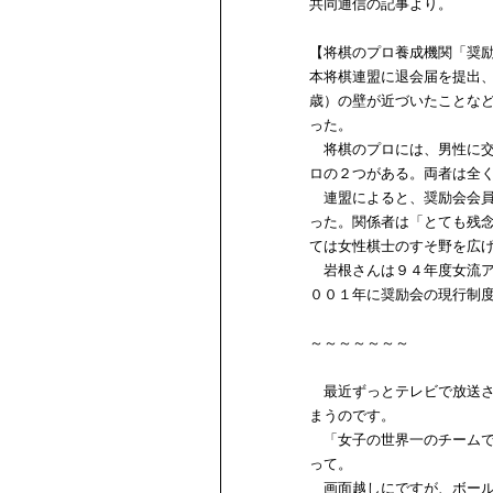
共同通信の記事より。
【将棋のプロ養成機関「奨
本将棋連盟に退会届を提出
歳）の壁が近づいたことな
った。
将棋のプロには、男性に交
ロの２つがある。両者は全
連盟によると、奨励会会員
った。関係者は「とても残
ては女性棋士のすそ野を広
岩根さんは９４年度女流ア
００１年に奨励会の現行制
～～～～～～～
最近ずっとテレビで放送さ
まうのです。
「女子の世界一のチームで
って。
画面越しにですが、ボール