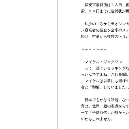
保安官事務所は１８日、郡
索。１９日までに逮捕状が
幼少のころから天才シンガ
ン容疑者の捜査を全米のメ
掛け、空港から複数のヘリ
～～～～～～～
マイケル・ジャクソン、「
って、凄くショッキングな
ったんですよね、これを聞
マイケルは以前にも同様の
者と「和解」していました
日本でもかなり話題になっ
覚は、世間一般の常識から
ーで「子供時代」が無かっ
のかもしれません。