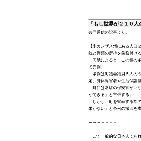
「もし世界が２１０人
共同通信の記事より。
【米カンザス州にある人口
銃と弾薬の所持を義務付け
同紙によると、この種の条
て異例。
条例は町議会議員５人のう
定、身体障害者や生活保護
町には常駐の保安官がいな
ができる」と主張する。
しかし、町を管轄する郡の
果がない」と条例の撤回を
～～～～～～～
ごく一般的な日本人であれ