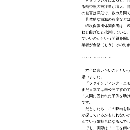
ＡＢＣラジオによると、同
る熱帯魚の捕獲量が増大。
の被害は深刻で、数カ月間
具体的な激減の程度などは
環境保護団体関係者は、映
ねじ曲げたと批判している
ていいのかという問題を問
業者が金儲（もう）けの対
～～～～～～～～
本当に言いたいことという
思いました。
「ファインディング・ニモ
まだ日本では未公開ですの
「人間に囚われた子供を助
です。
だとしたら、この映画を観
が探しているかもしれない
んていう気持ちになるんで
でも、実際は「ニモを飼い