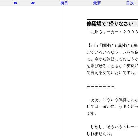
≪
≫
初日
最新
目次
修羅場で”帰りなさい！
「九州ウォーカー・２００３
【aiko「同性にも異性に
ごくいろいろなシーンを想
に、今から練習しておこう
を浴びせることもなく突然私
て言える女でいたいですね
～～～～～～～
ああ、こういう気持ちわか
しては、確かに、うまくい
です。
しかし、そういうトレーニ
しれませんね。