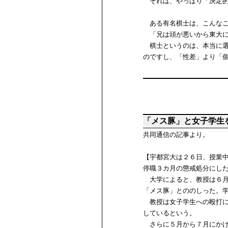
それは、やっぱり「決定的
ある有名棋士は、こんなこ
「兄は頭が悪いから東大に
棋士というのは、本当に選
のですし、「性差」より「
「メス豚」と女子学生
共同通信の記事より。
【宇都宮大は２６日、授業
停職３カ月の懲戒処分にし
大学によると、教授は６月
「メス豚」とののしった。
教授は女子学生への殴打に
しているという。
さらに５月から７月にかけ