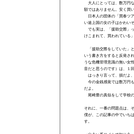
大人にとっては、数万円な
額ではありません。安く買
日本人の団体の「買春ツア
い途上国の女の子はかわい
でも実は、「援助交際」っ
けこまれて、買われている
「援助交際をしていた」と
いう書き方をすると反発さ
うな危機管理意識の無い女
音だと思うのです）は、１
はっきり言って、損だよ、
今の金銭感覚では数万円も
だよ。
尾崎豊の真似をして学校の
それに、一番の問題点は、
僕が、この記事の中でいち
す。