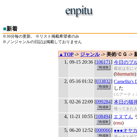
■
新着
※30分毎の更新。 ※リスト掲載希望者のみ
※ノンジャンルの日記は掲載しておりません
▲TOP
->
ジャンル
-> 美術/ＣＧ ->
1,
09-15 20:36
[
106171
]
今日のブ
最近は主に
(
bluemarin
)
2,
05-16 01:32
[
033832
]
Camellia
した
CGアーティス
3,
02-26 22:09
[
099284
]
本日の猫
帰ってきた
4,
11-21 10:55
[
108494
]
エヌてん
(
enu
)
5,
06-20 12:52
[
000066
]
●●●オヤ
週一まとめ