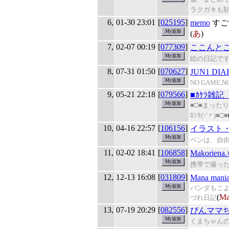
ラクガキも
6,
01-30 23:01
[
025195
]
memo
すご
(
あ
)
7,
02-07 00:19
[
077309
]
ここんと
絵の日記で
8,
07-31 01:50
[
070627
]
JUN1 DIA
NO GAME,NO
9,
05-21 22:18
[
079566
]
■ｶｹﾗ雑記 
■□■まったり
ﾛｼｸ('-'〃)■□■
10,
04-16 22:57
[
106156
]
イラスト
ペンは、自
11,
02-02 18:41
[
106858
]
Makorie
携帯で撮っ
12,
12-13 16:08
[
031809
]
Mana mani
パンダもこよ
(
Ma
づれ日記
13,
07-19 20:29
[
082556
]
ぴんママ
くまちゃん