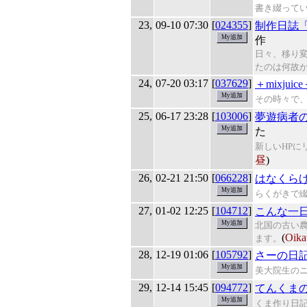
書き綴って
23,
09-10 07:30
[
024355
]
制作日誌
作
日々、移り
たのは何故
24,
07-20 03:17
[
037629
]
＋mixjuic
その時々で、
25,
06-17 23:28
[
103006
]
夢遊病者
た
新しいHP
昼
)
26,
02-21 21:50
[
066228
]
はなくらげ 
らくがきで
27,
01-02 12:25
[
104712
]
こんな一
北国の古い
(
Oika
ます。
28,
12-19 01:06
[
105792
]
さーの日
美大院生の
29,
12-14 15:45
[
094772
]
てんくま
くま作り日