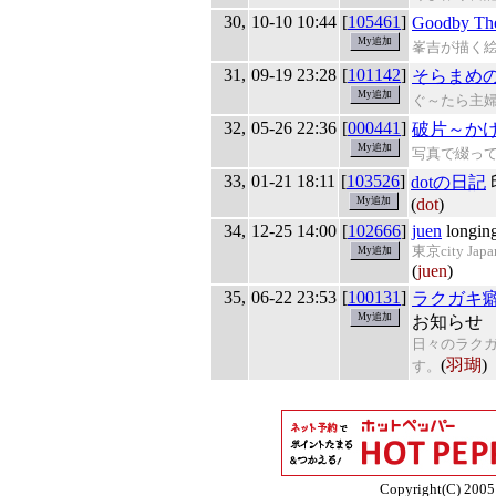
30,
10-10 10:44
[
105461
]
Goodby The
峯吉が描く
31,
09-19 23:28
[
101142
]
そらまめ
ぐ～たら主
32,
05-26 22:36
[
000441
]
破片～かけ
写真で綴っ
33,
01-21 18:11
[
103526
]
dotの日記
(
dot
)
34,
12-25 14:00
[
102666
]
juen
longin
東京city 
(
juen
)
35,
06-22 23:53
[
100131
]
ラクガキ
お知らせ
日々のラクガ
(
羽瑚
)
す。
Copyright(C) 2005 E