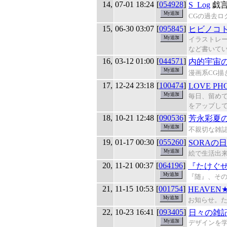
14,
07-01 18:24
[
054928
]
S_Log
戯
CGの過去ロ
15,
06-30 03:07
[
095845
]
ヒビノコ
イラストレ
など書いて
16,
03-12 01:00
[
044571
]
内的宇宙
漫画系CG描
17,
12-24 23:18
[
100474
]
LOVE P
毎日、留め
をアップし
18,
10-21 12:48
[
090536
]
芳永彩夏
不親切な雑
19,
01-17 00:30
[
055260
]
SORAの
絵で生活出
20,
11-21 00:37
[
064196
]
『たけぐ
『随』、そ
21,
11-15 10:53
[
001754
]
HEAVEN
お知らせ。
22,
10-23 16:41
[
093405
]
日々の雑
デザインを