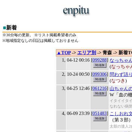
■
新着
※30分毎の更新。 ※リスト掲載希望者のみ
※地域指定なしの日記は掲載しておりません
▲TOP
->
エリア別
-> 青森 -> 新着T
1,
04-12 00:16
[
099288
]
なっちゃ
(
なっちゃ
2,
10-24 00:50
[
099306
]
問わず語
(
なつき
)
3,
04-25 12:46
[
061216
]
山ちゃん
W「血の
イタイイタ
なれない病
4,
06-09 23:39
[
051483
]
こしおれ
（第３部
太鼓の達人