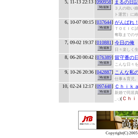
5,
11-13 22:13
[
090958
]
まるの日
３人の幼い娘
ト運営）に
6,
10-07 00:15
[
037644
]
がんばれ
ＴＯＥＩＣ
奪取までの
7,
09-02 19:37
[
010881
]
今日の俺
日々楽しく
8,
06-20 00:42
[
076389
]
留守番の
こんな日々
9,
10-26 20:36
[
042887
]
こんな私
仕事＆育児
10,
02-24 12:17
[
097448
]
Ｃｈｉｋ
新婚で同居真
(
Ｃｈｉ
_-;)
Copyright(C) 2005 E