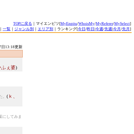
TOPに戻る
｜マイエンピツ[
MyEnpitu
/
WhoisMy
/
MyReferer
/
MySelect
]
｜
一覧
｜
ジャンル別
｜
エリア別
｜ランキング[
今日
/
昨日
|
今週
/
先週
|
今月
/
先月
]
7日13:18更新
かふぇ婆
)
(
ｋ、
た。
葉にしてみま