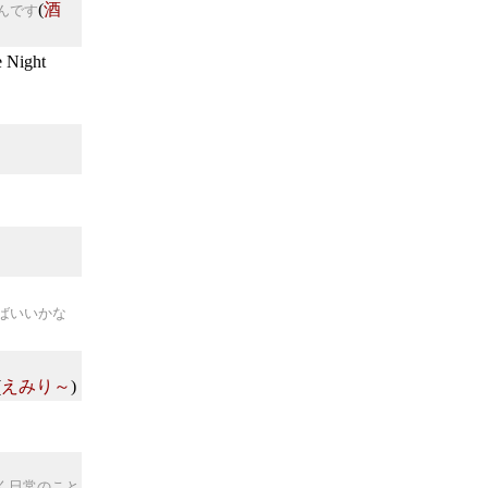
(
酒
んです
Night
ばいいかな
(
えみり～
)
く日常のこと