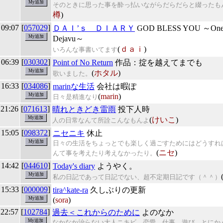
そのときに思った事を酔っ払いながらだらだらと綴ったも
樽
)
 09:07
[
057029
]
ＤＡＩ’ｓ ＤＩＡＲＹ
GOD BLESS YOU ～One 
Dejavu～
(
ｄａｉ
)
いろんな事書いてます
 06:39
[
030302
]
Point of No Return
作品：掟を越えてまでも
(
ホタル
)
歌いました。
 16:33
[
034086
]
marinな生活
会社は暇ぽ
(
marin
)
日々是精進なり
 21:26
[
071613
]
晴れときどき雷雨
投下人時
(
けいこ
)
人の日常なんて所詮こんなもんよ
 15:05
[
098372
]
ニセニキ
休止
日々の生活をちょっとでも楽しく過ごすためにはどうすれ
(
ニセ
)
んて事を考えたり考えなかったり。
 14:42
[
044610
]
Today's diary
ようやく。
私の日記であって日記でない、超不定期日記です（＾＾）
 15:33
[
000009
]
tira^kate-ra
久しぶりの更新
(
sora
)
 22:57
[
102784
]
過去＜これからのために
よのなか
なかなか治らない大人ニキビ、恋愛、仕事、遊び…とにか