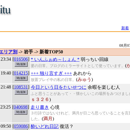
新着
08月0
エリア別
-> 岩手 -> 新着TOP50
 23:34
[
016506
]
* いんふぉめ～しょん *
弱っちい回線
(
婆の日常。ブログのミラーサイトとして使っています。
 19:40
[
014215
]
+++ 独り言すぎ +++
あれから
(
みゅう
)
放置プレイ中の私の日常。
 21:48
[
108531
]
今日という日をたいせつに
余暇を楽しむ人
ふと思うことがあって・・懐かしいこの場所をみつけまし
ｓ３２６
)
 23:25
[
040698
]
走り書き
心境
３行詩ではないけれど、満月が日ごろ思っていることを言
(
満月
)
した。
 09:50
[
059086
]
酔いどれ日記
復活？