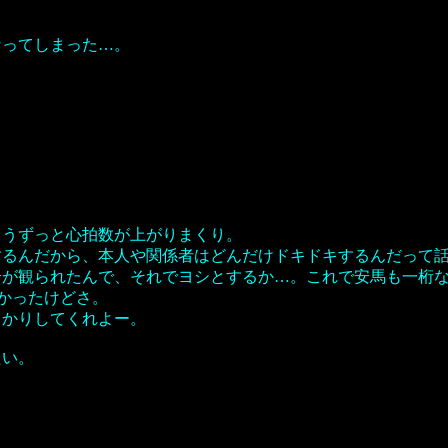
なってしまった…。
もうずっと心拍数が上がりまくり。
するんだから、本人や関係者はどんだけドキドキするんだって
合が観られたんで、それでヨシとするか…。これで安馬も一桁
しかったけどさ。
っかりしてくれよー。
たい。