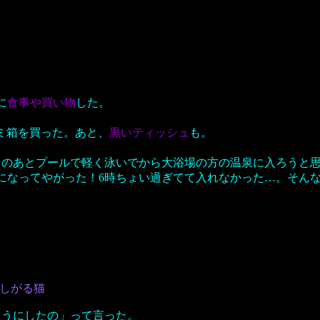
に
食事や買い物
した。
ゴミ箱を買った。あと、
黒いティッシュ
も。
そのあとプールで軽く泳いでから大浴場の方の温泉に入ろうと
になってやがった！6時ちょい過ぎてて入れなかった…。そん
しがる猫
ようにしたの」って言った。