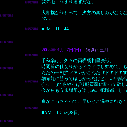
髪の毛、絡まり過ぎだな。
大相撲が終わって、夕方の楽しみがなく
ﾊｧ…。
■PM 11：44
2008年01月27日(日)
続きは三月
千秋楽は、久々の両横綱相星決戦。
時間前の仕切りからドキドキし始めて、
ただの一相撲ファンがこんだけドキドキ
朝青龍に勝ってほしかったけど、いい試
(´･ω･｀)でもやっぱり朝青龍に勝って欲
今からもう来場所が楽しみ。把瑠都、し
肩がこっちゃって、早いとこ温泉に行き
■AM 1：53(28日)