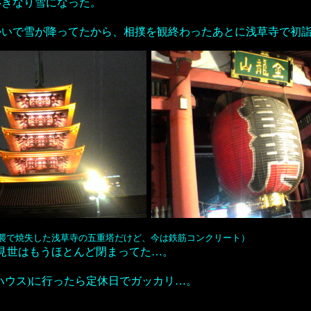
いきなり雪になった。
勢いで雪が降ってたから、相撲を観終わったあとに浅草寺で
襲で焼失した浅草寺の五重塔だけど、今は鉄筋コンクリート）
見世はもうほとんど閉まってた…。
ハウス)に行ったら定休日でガッカリ…。