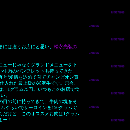
まには違うお店にと思い、
松永光弘の
ニューじゃなくグランドメニューを下
い牛肉のパンフレットも持ってきた。
真と‘愛情を込めて育てチャンピオン賞
に仕入れた最上級の米沢牛です。只今、
、1グラム75円。いつもこのお店で食
近い。
の目の前に持ってきて、牛肉の塊をそ
ムぐらいでサーロインを150グラムぐ
んだけど、このオススメお肉は1グラム
よー！