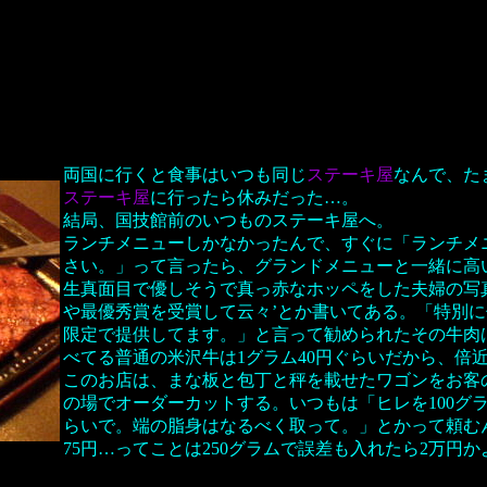
両国に行くと食事はいつも同じ
ステーキ屋
なんで、た
ステーキ屋
に行ったら休みだった…。
結局、国技館前のいつものステーキ屋へ。
ランチメニューしかなかったんで、すぐに「ランチメ
さい。」って言ったら、グランドメニューと一緒に高
生真面目で優しそうで真っ赤なホッペをした夫婦の写
や最優秀賞を受賞して云々’とか書いてある。「特別
限定で提供してます。」と言って勧められたその牛肉は
べてる普通の米沢牛は1グラム40円ぐらいだから、倍
このお店は、まな板と包丁と秤を載せたワゴンをお客
の場でオーダーカットする。いつもは「ヒレを100グラ
らいで。端の脂身はなるべく取って。」とかって頼む
75円…ってことは250グラムで誤差も入れたら2万円か