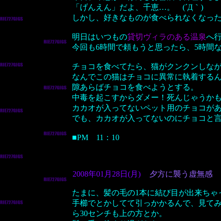
「げんえん」だよ、千恵…。 (´Д｀)
しかし、好きなものが食べられなくなっ
明日はいつもの
貸切ヴィラのある温泉
へ
今回も6時間で頼もうと思ったら、5時間
チョコを食べてたら、猫がクンクンしな
なんでこの猫はチョコに異常に執着する
隙あらばチョコを食べようとする。
中毒を起こすからダメー！死んじゃうか
カカオが入ってないペット用のチョコが
でも、カカオが入ってないのにチョコと
■PM 11：10
2008年01月28日(月)
夕方に襲う虚無感
たまに、髪の毛の1本に結び目が出来ちゃ
手櫛でとかしてて引っかかるんで、見て
ら30センチも上の方とか。