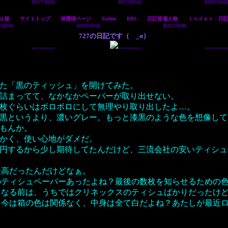
ル版
サイトトップ
保護猫ページ
Twitter
BBS
日記登場人物
Ｉｎｄｅｘ・日
727の日記です（ゝ_σ）
た「黒のティッシュ」を開けてみた。
詰まってて、なかなかペーパーが取り出せない。
0枚ぐらいはボロボロにして無理やり取り出したよ…。
黒というより、濃いグレー。もっと漆黒のような色を想像して
もんか。
かく、使い心地がダメだ。
00円するから少し期待してたんだけど、三流会社の安いティシ
最高だったんだけどなぁ。
のティシュペーパーあったよね？最後の数枚を知らせるための
になる前は、うちではクリネックスのティシュばかりだったけ
？今は箱の色は関係なく、中身は全て白だよね？あたしが最近