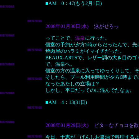
■AM 0：47(もう2月1日)
2008年01月30日(水)
泳がせろっ
ってことで、
温泉
に行った。
個室の予約が夕方5時からだったんで、先
焼肉屋のハラミがイマイチだった。
BEAUX-ARTSで、レザー調の大き目の
で、温泉へ。
個室の方の温泉に入ってゆっくりして、
そしたら、プール利用時間が夕方6時まで
なったあたしの立場は？
しかし、平日だってのに混んでたなぁ。
■AM 4：13(31日)
2008年01月29日(火)
ビターなチョコを欲
今日、千恵が「げんしお醤油で料理する