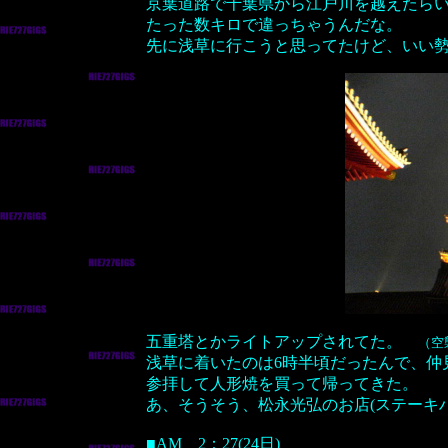
京葉道路で千葉県から江戸川を越えたら
たった数キロで違っちゃうんだな。
先に浅草に行こうと思ってたけど、いい
五重塔とかライトアップされてた。
（空
浅草に着いたのは6時半頃だったんで、仲
参拝して人形焼を買って帰ってきた。
あ、そうそう、松永光弘のお店(ステーキ
■AM 2：27(24日)