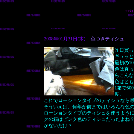
モバイ
2008年01月31日(木)
色つきティシュ
昨日買っ
ギュッと
最初の1
色は真っ
らこんな
色はとも
1箱で5
度。
これでローションタイプのティシュなら
そういえば、何年か前まではいろんな色
ローションタイプのティシュを使うよう
クの箱はピンク色のティシュだったよね
かないだけ？