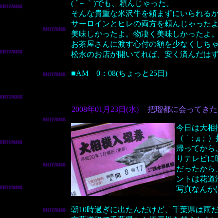
( ´－｀)でも、頼んじゃった。
そんな貴重な米沢牛を頼まずにいられる
サーロインとヒレの両方を頼んじゃった
美味しかったよ。物凄く美味しかったよ
お茶屋さんに渡す心付の額を少なくしち
松永のお店が開いてれば、安く済んだは
■AM 0：08(ちょっと25日)
2008年01月23日(水)
把瑠都に会ってきた
今日は大相
（ ´；д
帰ってから
りテレビに
だったから
ントは花道
写真なんか
朝10時過ぎに出たんだけど、千葉県は雨