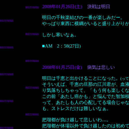
2008年01月26日(土)
決戦は明日
明日の千秋楽結びの一番が楽しみだー。
やっぱり東西に横綱がいると盛り上がり
しかし寒いなぁ。
■AM 2：58(27日)
2008年01月25日(金)
病気は悲しい
明日は千恵と出かけることになった。
(っ
そういえば、千恵の旦那の江川君が、血
り気落ちしちゃって、「もう何も楽しく
この前「あたし癌かも」と悩んでた智加
って、あたしも人の心配してる場合じゃ
も、ストレスだけは難しいなぁ。
把瑠都が負け越して悲しいわ…。
把瑠都が休場以外で負け越したのは初め