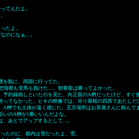
かってんだよ。
よ。
。
ゃったよ。
ずなのになぁ…。
撲を観に、両国に行ってた。
；）把瑠都も安馬も負けた…。朝青龍は勝ってよかった。
、予約録画しといたのを見た。向正面のA桝だったけど、すぐ
映ってなかった。ヒキの映像では、吊り屋根の四房であたしだけ
、A桝でも土俵が遠く感じた。五月場所はお茶屋さんに頼んで
沿いのA桝が1番いいんだよな。
は、あとでアップするとして…。
だったのに、都内は雪だったよ、雪。