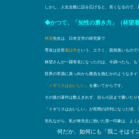
しかし、人生全般に話を広げると、長くなるので、
◆かつて、「知性の磨き方」（林望
林望
先生は、日本文学の研究家で
専攻は近世
書誌学
という、エラく、面倒臭いもので
林望さんが一躍有名になったのは、今調べたら、もう
世界の常識に真っ向から勝負を挑むかのようなタイ
「イギリスはおいしい」
を書いてからです。
その後の著作は数えきれず、自ら小説まで書いたり
「イギリスはおいしい」が世間の評判になった頃、
失礼ながら、私が林先生に抱いた第一印象は、よく
何だか、如何にも「我こそはイ