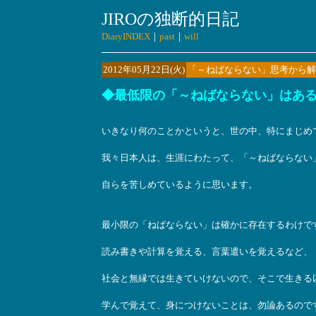
JIROの独断的日記
DiaryINDEX
｜
past
｜
will
2012年05月22日(火)
「～ねばならない」思考から解
◆最低限の「～ねばならない」はあ
いきなり何のことかというと、世の中、特にまじめ
我々日本人は、生涯にわたって、「～ねばならない
自らを苦しめているように思います。
最小限の「ねばならない」は確かに存在するわけで
読み書きや計算を覚える、言葉遣いを覚えるなど、
社会と無縁では生きていけないので、そこで生きる
学んで覚えて、身につけないことは、勿論あるので