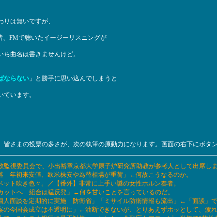
わりは無いですが、
、昔、FMで聴いたイージーリスニングが
いち曲名は書きませんけど。
ばならない
」と勝手に思い込んでしまうと
いています。
。皆さまの投票の多さが、次の執筆の原動力になります。画面の右下にボタ
参議院行政監視委員会で、小出裕章京都大学原子炉研究所助教が参考人として出席し
３日続落 年初来安値、欧米株安や為替相場が重荷」←何故こうなるのか。
トランペット吹き色々。／【番外】非常に上手い謎の女性ホルン奏者。
％以上カットへ 組合は猛反発」←何を甘いことを言っているのだ。
以上の個人面談を定期的に実施 防衛省」「ミサイル防衛情報も流出」←「面談」
 改正案の今国会成立は不透明に」←油断できないが、とりあえずホッとして、疲