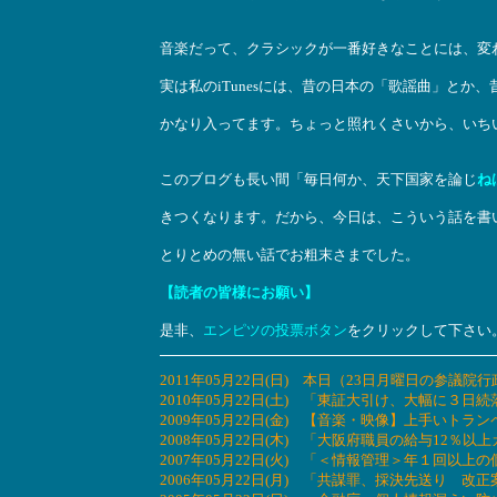
音楽だって、クラシックが一番好きなことには、変
実は私のiTunesには、昔の日本の「歌謡曲」とか
かなり入ってます。ちょっと照れくさいから、いち
このブログも長い間「毎日何か、天下国家を論じ
ね
きつくなります。だから、今日は、こういう話を書
とりとめの無い話でお粗末さまでした。
【読者の皆様にお願い】
是非、
エンピツの投票ボタン
をクリックして下さい
2011年05月22日(日) 本日（23日月曜日の
2010年05月22日(土) 「東証大引け、大幅に
2009年05月22日(金) 【音楽・映像】上手い
2008年05月22日(木) 「大阪府職員の給与12
2007年05月22日(火) 「＜情報管理＞年１回
2006年05月22日(月) 「共謀罪、採決先送り