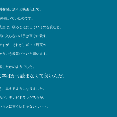
川春樹が次々と映画化して、
感を抱いていたのです。
先生は、寝るまえにこういうのを読むと、
気に入らない相手は直ぐに殺す。
ですが、それが、却って現実の
そういう趣旨だったと思います。
落ちたかのようでした。
な本ばかり読まなくて良いんだ。
う、思えるようになりました。
のだ。テレビドラマだろうが、
ち人に言う訳じゃないし････。