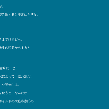
が、
で判断すると非常にキザな、
きますけれども、
先生の印象からすると、
意味だ、と。
況によって千差万別だ、
、林望先生は、
を使うと、なんだか、
ボイルドの大藪春彦氏の