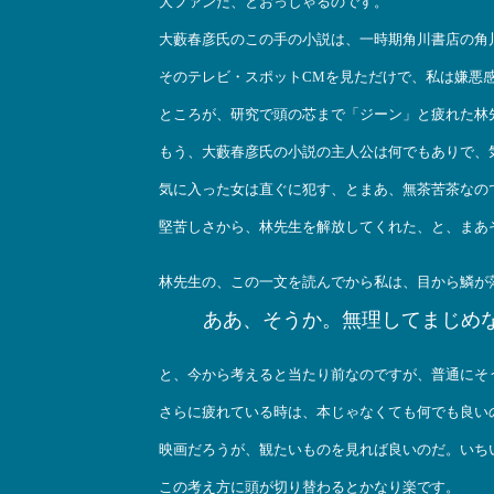
大ファンだ、とおっしゃるのです。
大藪春彦氏のこの手の小説は、一時期角川書店の角
そのテレビ・スポットCMを見ただけで、私は嫌悪
ところが、研究で頭の芯まで「ジーン」と疲れた林
もう、大藪春彦氏の小説の主人公は何でもありで、
気に入った女は直ぐに犯す、とまあ、無茶苦茶なの
堅苦しさから、林先生を解放してくれた、と、まあ
林先生の、この一文を読んでから私は、目から鱗が
ああ、そうか。無理してまじめ
と、今から考えると当たり前なのですが、普通にそ
さらに疲れている時は、本じゃなくても何でも良い
映画だろうが、観たいものを見れば良いのだ。いちい
この考え方に頭が切り替わるとかなり楽です。