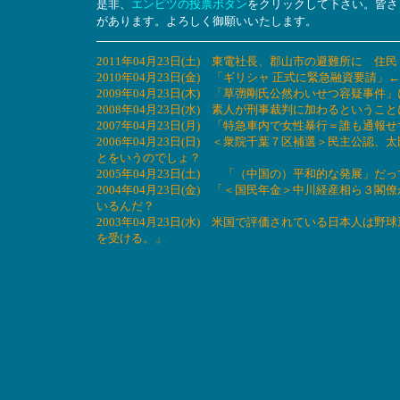
是非、
エンピツの投票ボタン
をクリックして下さい。皆さ
があります。よろしく御願いいたします。
2011年04月23日(土) 東電社長、郡山市の避難所に 
2010年04月23日(金) 「ギリシャ 正式に緊急融資要
2009年04月23日(木) 「草彅剛氏公然わいせつ容疑事
2008年04月23日(水) 素人が刑事裁判に加わるというこ
2007年04月23日(月) 「特急車内で女性暴行＝誰も通
2006年04月23日(日) ＜衆院千葉７区補選＞民主公
とをいうのでしょ？
2005年04月23日(土) 「（中国の）平和的な発展」だ
2004年04月23日(金) 「＜国民年金＞中川経産相ら
いるんだ？
2003年04月23日(水) 米国で評価されている日本人
を受ける。」