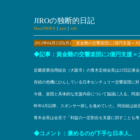
JIROの独断的日記
DiaryINDEX
｜
past
｜
will
2012年04月23日(月)
「資金難の交響楽団に2億円支援＝大
◆記事：資金難の交響楽団に2億円支援＝大阪
近畿産業信用組合（大阪市）の青木定雄会長は23日記者会
存続の危機にひんしている日本センチュリー交響楽団に対
今後、楽団と具体的な支援内容について協議に入る。同楽
昨年4月以降、スポンサー探しを進めていた。同信組は組
青木会長は会見で「利益の一定割合を支援に回すことも考
◆コメント：褒めるのが下手な日本人。