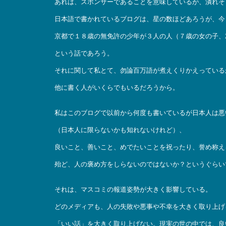
あれは、スポンサーであることを意味しているが、潰れそ
日本語で書かれているブログは、星の数ほどあろうが、今
京都で１８歳の無免許の少年が３人の人（７歳の女の子、
という話であろう。
それに関して私とて、勿論百万語が煮えくりかえっている
他に書く人がいくらでもいるだろうから。
私はこのブログで以前から何度も書いているが日本人は悪
（日本人に限らないかも知れないけれど）、
良いこと、善いこと、めでたいことを祝ったり、誉め称え
殆ど、人の褒め方をしらないのではないか？というぐらい
それは、マスコミの報道姿勢が大きく影響している。
どのメディアも、人の失敗や悪事や不幸を大きく取り上げ
「いい話」を大きく取り上げない。現実の世の中では、良