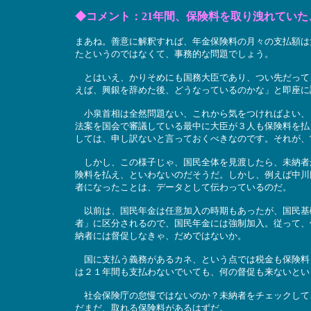
◆コメント：21年間、保険料を取り洩れてい
まあね。善意に解釈すれば、年金保険料の月々の支払額は
たというのではなくて、事務的な問題でしょう。
とはいえ、かりそめにも国務大臣であり、つい先だって
えば、興銀を辞めた後、どうなっているのかな」と即座に
小泉首相は全然問題ない、これから気をつければよい、
法案を国会で審議している最中に大臣が３人も保険料を払
しては、申し訳ないと言っておくべきなのです。それが、
しかし、この様子じゃ、国民全体を見渡したら、未納者
険料を払え、といわないのだそうだ。しかし、例えば中川
者になったことは、データとして伝わっているのだ。
以前は、国民年金は任意加入の時期もあったが、国民基礎
者」に区分されるので、国民年金には強制加入。従って、
納者には督促しなきゃ、だめではないか。
国に支払う義務があるカネ、という点では税金も保険料
は２１年間も支払わないでいても、何の督促も来ないとい
社会保険庁の怠慢ではないのか？未納者をチェックして
だまだ、取れる保険料があるはずだ。