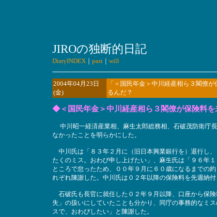
JIROの独断的日記
DiaryINDEX
｜
past
｜
will
2004年04月23日
「＜国民年金＞中川経産相ら３閣僚が
(金)
るんだ？
◆＜国民年金＞中川経産相ら３閣僚が保険料を
中川昭一経済産業相、麻生太郎総務相、石破茂防衛庁長
なかったことを明らかにした。
中川氏は「８３年２月に（旧日本興業銀行を）退行し、
たくのミス。おわび申し上げたい」、麻生氏は「９６年１
ところで怠ったため、００年９月に６０歳になるまでの約
れぞれ陳謝した。中川氏は０２年以降の保険料を先週納付
石破氏も長官に就任した０２年９月以降、口座から保険
失」の扱いにしていたことも分かり、同庁の事務的なミス
スで、おわびしたい」と陳謝した。