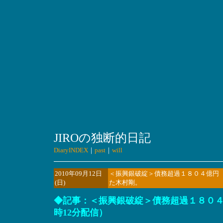
JIROの独断的日記
DiaryINDEX
｜
past
｜
will
2010年09月12日
＜振興銀破綻＞債務超過１８０４億円
(日)
た木村剛。
◆記事：＜振興銀破綻＞債務超過１８０４億
時12分配信）