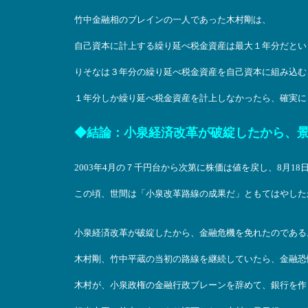
竹中金融相のブレインの一人であった木村剛は、
自己資本に計上する繰り延べ税金資産は最大１年分だとい
りそなは３年分の繰り延べ税金資産を自己資本に組み込む
１年分しか繰り延べ税金資産を計上しなかったら、確実に
◆結論：小泉経済改革が破綻したから、
2003年4月の７千円台から次第に株価は値を戻し、8月18
この頃、世間は「小泉改革路線の成果だ」ともてはやした
小泉経済改革が破綻したから、金融危機を免れたのである
木村剛、竹中平蔵の当初の路線を継続していたら、金融恐
木村が、小泉政権の金融行政ブレーンを辞めて、銀行を作