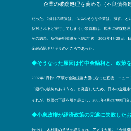
企業の破綻処理を薦める（不良債権
だった。2番目の政策は、つぶれそうな企業は、潰す。と
反対されると実行してしまう小泉首相は、現実に破綻処理
その結果、所信表明演説から約2年後、2003年4月28日、日
金融恐慌ギリギリのところであった。
◆そうなった原因は竹中金融相と、政策
2002年8月竹中平蔵が金融担当大臣になった直後、ニュ
「銀行の破綻もありうる」と発言したため、日本の金融市
それが、株価の下落を引き起こし、2003年4月の7000
◆小泉政権が経済政策の完遂に失敗した
竹中は、木村剛の意見を取り入れ、アメリカ風に「金融機