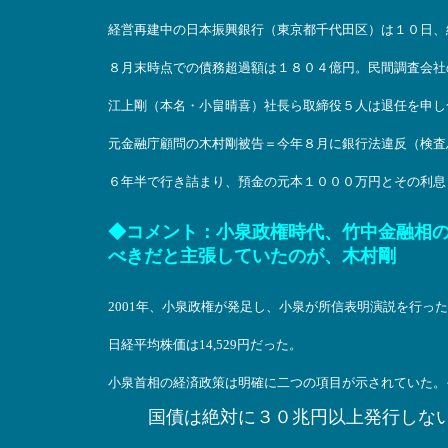
経営再建中の日本振興銀行（東京都千代田区）は１０日、
８月末時点での債務超過額は１８０４億円。民間調査会社
江上剛（本名・小畠晴喜）社長ら取締役５人は退任を申し
元金融庁顧問の木村剛被告＝今年８月に銀行法違反（検査
６年半で行き詰まり、預金の元本１０００万円とその利息
◆コメント：小泉政権時代、竹中金融相
べきだと主張していたのが、木村剛
2001年、小泉政権が発足し、小泉が所信表明演説を行った、
日経平均株価は14,529円だった。
小泉首相の経済政策は明確に二つの項目が示されていた。
国債は絶対に３０兆円以上発行しな