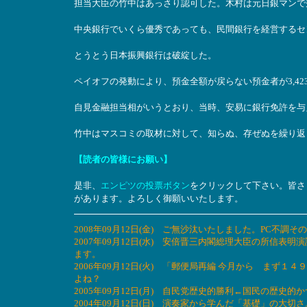
担当大臣の竹中はあっさり認可した。木村は元日銀マンで
中央銀行でいくら優秀であっても、民間銀行を経営するセ
とうとう日本振興銀行は破綻した。
ペイオフの発動により、預金全額が戻らない預金者が3,42
自見金融担当相がいうとおり、当時、安易に銀行免許を与
竹中はマスコミの取材に対して、知らぬ、存ぜぬを繰り返
【読者の皆様にお願い】
是非、
エンピツの投票ボタン
をクリックして下さい。皆さ
があります。よろしく御願いいたします。
2008年09月12日(金) ご無沙汰いたしました。PC不調
2007年09月12日(水) 安倍晋三内閣総理大臣の所信
ます。
2006年09月12日(火) 「郵便局再編 今月から ま
よね？
2005年09月12日(月) 自民党歴史的勝利←国民の歴史
2004年09月12日(日) 演奏家から学んだ「基礎」の大切さ