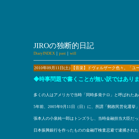
JIROの独断的日記
DiaryINDEX
｜
past
｜
will
2010年09月11日(土)
【音楽】ドヴォルザーク色々。「ユ
◆時事問題で書くことが無い訳ではありませ
多くの人はアメリカで当時「同時多発テロ」と呼ばれたあ
5年前、2005年9月11日（日）に、所謂「郵政民営化選
張本人の小泉純一郎はトンズラし、当時金融担当大臣だっ
日本振興銀行を作ったものの金融庁検査忌避で逮捕された