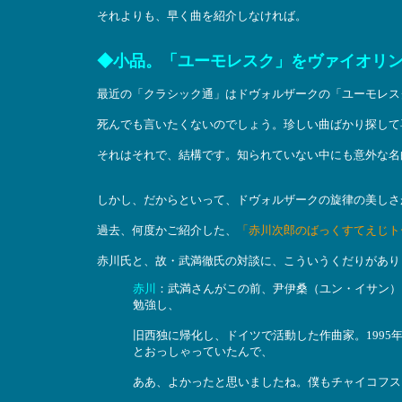
それよりも、早く曲を紹介しなければ。
◆小品。「ユーモレスク」をヴァイオリ
最近の「クラシック通」はドヴォルザークの「ユーモレス
死んでも言いたくないのでしょう。珍しい曲ばかり探して
それはそれで、結構です。知られていない中にも意外な名
しかし、だからといって、ドヴォルザークの旋律の美しさ
過去、何度かご紹介した、
「赤川次郎のばっくすてえじト
赤川氏と、故・武満徹氏の対談に、こういうくだりがありま
赤川
：武満さんがこの前、尹伊桑（ユン・イサン）
勉強し、
旧西独に帰化し、ドイツで活動した作曲家。199
とおっしゃっていたんで、
ああ、よかったと思いましたね。僕もチャイコフス