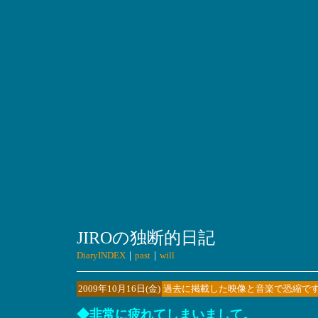
JIROの独断的日記
DiaryINDEX
｜
past
｜
will
2009年10月16日(金)
過去に掲載した映像と音楽で恐縮ですが、G
◆非常に疲れてしまいまして。