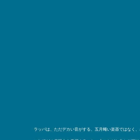
ラッパは、ただデカい音がする、五月蠅い楽器ではなく、