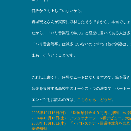
何故か？向上していないから。
岩城宏之さんが実際に取材したそうですから、本当でしょ
だから、「パリ音楽院で学ぶ」と経歴に書いてある人は多
「パリ音楽院卒」は滅多にいないのですね（他の楽器は、
まあ、そういうことです。
これ以上書くと、険悪なムードになりますので。筆を置き
音楽を専攻する高校生のオーケストラの演奏で、ベートー
エンピツをお読みの方は、
こちらから、どうぞ
。
2005年10月16日(日) 「医療給付金４９兆円に抑制
2004年10月16日(土) アシュケナージ・N響デビュー。大
2003年10月16日(木) 「＜パレスチナ＞帰還権放棄
基礎知識