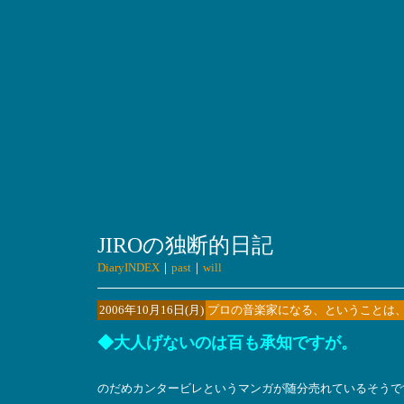
JIROの独断的日記
DiaryINDEX
｜
past
｜
will
2006年10月16日(月)
プロの音楽家になる、ということは
◆大人げないのは百も承知ですが。
のだめカンタービレというマンガが随分売れているそうで