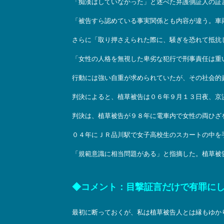
「痴漢はしていなかった」と述べた弁護側証人の証
「被告すら認めている事実関係とも内容が違う。車
さらに「取り押さえられた際に、騒ぎを恐れて抵抗
「女性の人格を無視した卑劣な犯行で刑事責任は重
行動には強い自重が求められていたが、その社会的
判決によると、植草被告は０６年９月１３日夜、京
判決は、植草被告が９８年に電車内で女性の両ひざ
０４年にＪＲ品川駅で女子高校生のスカートの中を
「規範意識に相当問題がある」と指摘した。植草被
◆コメント：目撃証言だけで有罪に
最初に断っておくが、私は植草被告人とは縁もゆか