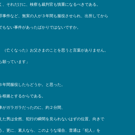
く、それだけに、検察も裁判官も慎重になるべきである。
罪事件など、無実の人が３年間も服役させられ、出所してから
でもない事件があったばかりではないですか。
。（亡くなった）お父さまのことを思うと言葉がありません。
ら願っています」
３年間服役したらどうか。と思った。
を根拠とするからである。
車がガラガラだったのに、約２分間、
えた男は全然、犯行の瞬間を見られないはずの位置、向きで
う。更に、素人なら、このような場合、普通は「犯人」を