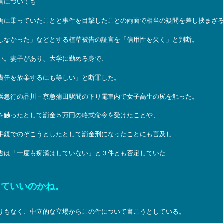
言についても
両に乗っていたことと事件を目撃したことの両面で相当の疑問を差し挟まざ
しなかった」などとする植草被告の証言を「信用性を欠く」と判断。
い。妻子があり、大学に勤める身で、
責任を放棄するにも等しい」と断罪した。
浜急行の品川－京急蒲田駅間の下り電車内で女子高生の尻を触った。
を触ったとして罰金５万円の略式命令を受けたことや、
手鏡でのぞこうとしたとして罰金刑になったことにも言及し
告は「一度も痴漢はしていない」と３件とも否定していた
していいのかね。
りもなく、中立的な立場からこの件について書こうとしている。