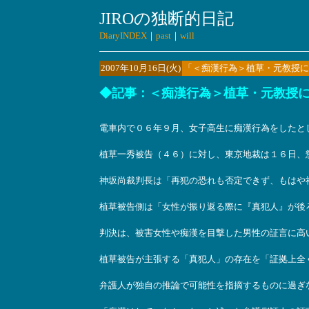
JIROの独断的日記
DiaryINDEX
｜
past
｜
will
2007年10月16日(火)
「＜痴漢行為＞植草・元教授に
◆記事：＜痴漢行為＞植草・元教授に懲
電車内で０６年９月、女子高生に痴漢行為をしたと
植草一秀被告（４６）に対し、東京地裁は１６日、
神坂尚裁判長は「再犯の恐れも否定できず、もはや
植草被告側は「女性が振り返る際に『真犯人』が後
判決は、被害女性や痴漢を目撃した男性の証言に高
植草被告が主張する「真犯人」の存在を「証拠上全
弁護人が独自の推論で可能性を指摘するものに過ぎ