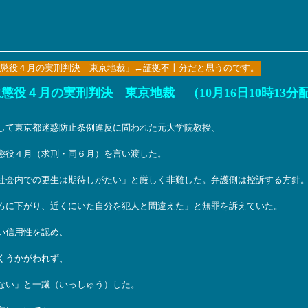
懲役４月の実刑判決 東京地裁」←証拠不十分だと思うのです。
役４月の実刑判決 東京地裁 （10月16日10時13分
して東京都迷惑防止条例違反に問われた元大学院教授、
懲役４月（求刑・同６月）を言い渡した。
社会内での更生は期待しがたい」と厳しく非難した。弁護側は控訴する方針
ろに下がり、近くにいた自分を犯人と間違えた」と無罪を訴えていた。
い信用性を認め、
くうかがわれず、
ない」と一蹴（いっしゅう）した。