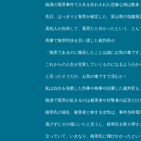
痴漢の冤罪事件で人生を狂わされた悲惨な例は数多
先日、はっきりと無罪が確定した、富山県の強姦冤
真犯人が自供して、冤罪だと分かったという、とん
再審で無罪判決を言い渡した裁判長が
「無実であるのに服役したことは誠にお気の毒です
これからの人生が充実していくものになるよう心か
と言ったそうだが、お気の毒ですで済むか！
私は自白を強要した刑事や検事や誤審した裁判官も
痴漢で冤罪が起きるのは被害者や目撃者の証言だけ
植草氏の場合、被害者と称する女性は、事件当時電
逃げずにその場にいたと言うし、植草氏を取り押さ
立っていて、いきなり、植草氏に飛びかかったとい