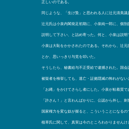
正しいのである。
同じような、「生け贄」と思われる人に辻元清美議
辻元氏は小泉内閣発足初期に、小泉純一郎に、個別
説明して下さい、と詰め寄った。何と、小泉は説明
小泉は大恥をかかされたのである。それから、辻元
とか、思いっきり与党を叩いた。
そうしたら、秘書給与不正受給で逮捕された。国会
被疑者を検挙しても、逃亡・証拠隠滅の怖れがない
「お縄」をかけてさらし者にした。小泉が粘着質で
「許さん！」と言わんばかりに、公認から外し、刺
国家権力を変な奴が握ると、こういうことになるの
植草氏に関して、真実は今のところわかりませんけ