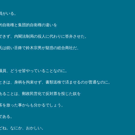
員がいる。
的自衛権と集団的自衛権の違いを
できず、内閣法制局の役人に代わりに答弁させた。
氏は鋭い舌鋒で鈴木宗男が疑惑の総合商社だ、
議員、どうせ皆やっていることなのに。
ときは、身柄を拘束せず、書類送検で済ませるのが普通なのに。
あることは、郵政民営化で反対票を投じた奴を
客を放った事からも分かるでしょう。
である。
どね。なにか、おかしい。