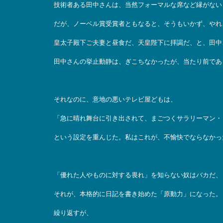
技術者ある田中さんは、当然フォーマルな席など縁がない
だが、ノーベル賞受賞者ともなると、そうもいかず、やれ
皇太子殿下ご夫妻と昼食だ、天皇陛下に拝謁だ、と、田中
田中さんの挙止動静は、ぎこちなかったが、当たり前であ
それなのに、意地の悪いテレビ屋どもは、
「急に晴れ舞台に引き出されて、まごつくサラリーマン・
という設定を重んじた。私はこれが、不愉快でならなかっ
「優れた人やものに対する畏れ」を知らない奴はバカだ、
それが、本格的に日記を書き始めた「原動力」になった。
繰り返すが、