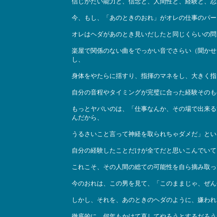
信じがたい能力と、信念と、人間性と、経験と、忍
今、もし、「あのときのおれ」がオレの仕事のパー
オレはヘダがあのとき見いだしたと同じくらいの問
楽屋で関係のない曲をでっかい音でさらい（聞かせ
し、
身体をやたらに揺すり、指揮のマネをし、大きく指
自分の音程やタイミングが完璧に合った経験そのも
もっとヤバいのは、「仕事なんか、その場で出来る
んだから、
うるさいこと言って神経を取られちゃダメだ」とい
自分の経験したことだけが全てだと思いこんでいて
これこそ、その人間の総ての可能性を自ら摘み取っ
今のおれは、この男を見て、「このままじゃ、ぜん
しかし、それを、あのときのヘダのように、嫌われ
徹底的に、何年もかけて直してやろうとするだろう