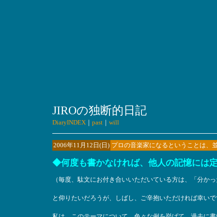
JIROの独断的日記
DiaryINDEX
｜
past
｜
will
2006年11月12日(日)
プロの音楽家になるということは、
◆何度も書かなければ、他人の記憶には
（毎度、駄文にお付き合いいただいている方は、「分かっ
と仰りたいだろうが、しばし、ご辛抱いただければ幸いで
私は、このテーマについて、色々な例を挙げて、過去に書