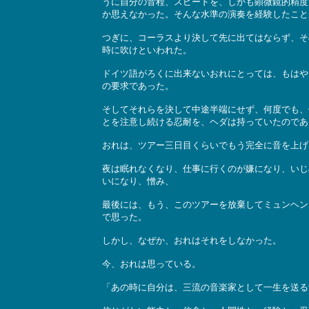
うに自分の音程、スピードを、しかも顕微鏡的精度
か思えなかった。そんな水準の演奏を経験したこと
つぎに、コーラスより決して先に出てはならず、そ
時に吹けといわれた。
ドイツ語がろくに出来ないおれにとっては、もはや
の要求であった。
そしてそれらを決して中途半端にせず、何度でも、
とを注意し続ける忍耐を、ヘダは持っていたのであ
おれは、ツアー三日目くらいでもう完全に音を上げ
夜は眠れなくなり、仕事に行くのが嫌になり、いじ
いになり、憎み、
最後には、もう、このツアーを放棄してミュンヘン
で思った。
しかし、なぜか、おれはそれをしなかった。
今、おれは思っている。
「あの時に自分は、三流の音楽家として一生を送る