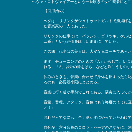
ヘヴァ・ロトヴァイアーという一番吹きの女性奏者にとこ
【引用始め】
ヘダは、リリンクがシュトゥットガルトで旗揚げを
た音楽家の一人であった。
リリンクの仕事では、パッシン、ゴリツキ、ケルヒ
二番」という評価をほしいままにしていた。
この四十代半ばの美人は、大変な鬼コーチであった
まず、チューニングのときの「A」からして、いつ
れる。「A」以外の音をぱら、などと吹こうものな
休みのときも、音楽に合わせて身体を揺すったら叱
るのも、必要最小限にとどめる。
音楽に行く遙か手前でこれである。演奏に入ってか
音量、音程、アタック、音色はもう毎度のように直
と！」
おれだってなにも、全く聴かずにやっていたわけで
自分が十六分音符のコロラトゥーアのさなかに、別