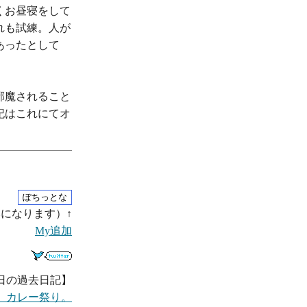
くお昼寝をして
れも試練。人が
あったとして
邪魔されること
記はこれにてオ
になります）↑
My追加
日の過去日記】
土) カレー祭り。