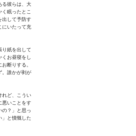
ある彼らは、大
かく眠ったとこ
を出して予防す
こにいたって充
張り紙を出して
かくお昼寝をし
にお断りする。
ず。誰かが剥が
けれど、こうい
に悪いことをす
いの？」と思っ
い」と憤慨した