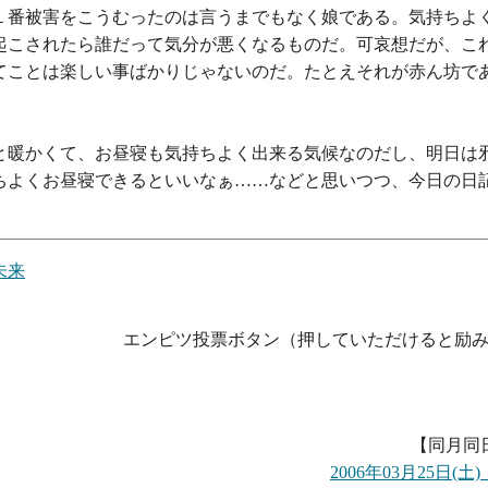
１番被害をこうむったのは言うまでもなく娘である。気持ちよ
起こされたら誰だって気分が悪くなるものだ。可哀想だが、こ
てことは楽しい事ばかりじゃないのだ。たとえそれが赤ん坊で
と暖かくて、お昼寝も気持ちよく出来る気候なのだし、明日は
ちよくお昼寝できるといいなぁ……などと思いつつ、今日の日
未来
エンピツ投票ボタン（押していただけると励み
【同月同
2006年03月25日(