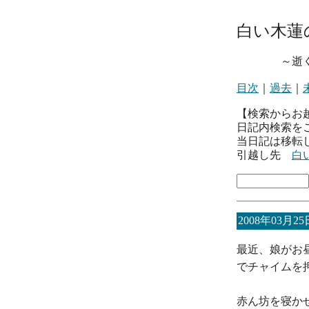
白い木蓮
～逝くとき
目次
｜
過去
｜
【検索からお
日記内検索を
当日記は移転
引越し先
白
2008年03月25
最近、娘がお
でチャイムを
赤ん坊を寝か