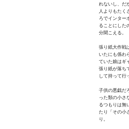
れないし、だ
人よりもたく
ろでインター
ることにした
分聞こえる。
張り紙大作戦
いたにも係わ
ていた娘はギ
張り紙が落ち
して持って行
子供の悪戯だ
った類の小さ
るつもりは無
たり「その小
り。