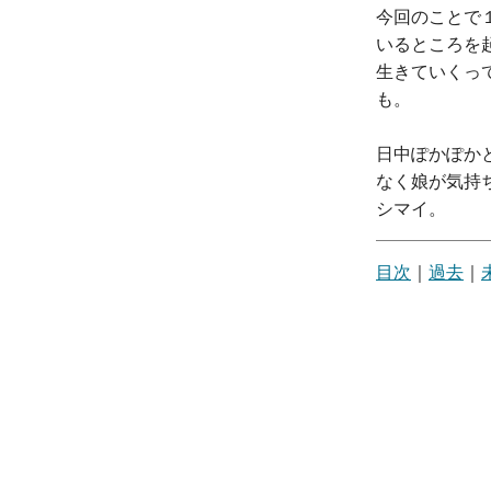
今回のことで
いるところを
生きていくっ
も。
日中ぽかぽか
なく娘が気持
シマイ。
目次
｜
過去
｜