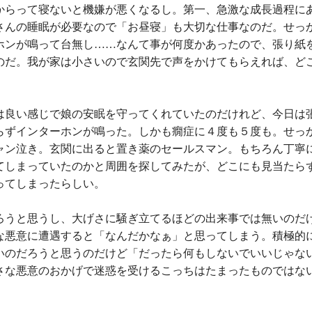
からって寝ないと機嫌が悪くなるし。第一、急激な成長過程に
さんの睡眠が必要なので「お昼寝」も大切な仕事なのだ。せっ
ホンが鳴って台無し……なんて事が何度かあったので、張り紙
のだ。我が家は小さいので玄関先で声をかけてもらえれば、ど
は良い感じで娘の安眠を守ってくれていたのだけれど、今日は
らずインターホンが鳴った。しかも癇症に４度も５度も。せっ
ャン泣き。玄関に出ると置き薬のセールスマン。もちろん丁寧
てしまっていたのかと周囲を探してみたが、どこにも見当たら
ってしまったらしい。
ろうと思うし、大げさに騒ぎ立てるほどの出来事では無いのだ
な悪意に遭遇すると「なんだかなぁ」と思ってしまう。積極的
いのだろうと思うのだけど「だったら何もしないでいいじゃな
さな悪意のおかげで迷惑を受けるこっちはたまったものではな