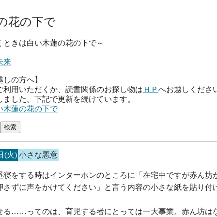
の花の下で
は白い木蓮の花の下で～
未来
越しの方へ】
ご利用いただくか、読書関係のお探し物は
ＨＰ
へお越しくださ
しました。下記で更新を続けています。
い木蓮の花の下で
日(火)
小さな悪意
昼寝をする時はインターホンのところに「在宅中ですが赤ん坊
押さずに声をかけてください」と言う内容の小さな紙を貼り付
せる……ってのは、育児する者にとっては一大事業。赤ん坊は