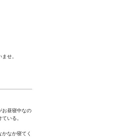
いませ。
がお昼寝中なの
けている。
なかなか寝てく