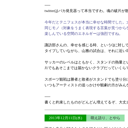
-----
twitterはバカ発見器って本当ですわ。魂の破片
今年だとテニフェスが本当に幸せな時間でした。
同じモノ（対象をうまく表現する言葉が見つから
楽しんでいる空間のエネルギーは強烈ですね。
諏訪部さんの、幸せを感じる時、というQに対し
タイプしていながら、山雅の試合は、それに近い
サッカーのレベルはともかく、スタンドの熱量と
J1でもあそこまでは届かないクラブだっていくら
スポーツ観戦は勝者と敗者がスタンドでも塗り分
いつもアーティストの追っかけや観劇の方がみん
-----
書くと約束したものがどんどん増えてるぞ、大丈
2013年12月11日(水)
萌え語り、とやら