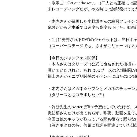
・氷帝曲「Get out the way」（二人とも正
未レコーディングだが、やる時には慈郎役のうえ
・木内さんが録画した小野坂さんの練習フライン
危険だからと本番では速度も高度も下げた。動画
・2月に発売されるDVDのジャケットは、当日キ
（スーパーステージでも、さすがにリョーマはス
【今日のジャンフェス関係】
・木内さんはタリーズ（公式に命名された模様）
嘆いていたけれど、あれはSQブースの入場制限
福山さんがテニプリ関係のイベントに出たのは今
・木内さんはメガネ☆セブンとメガネのチェーン
（タリーズともコラボしたい?!）
・許斐先生のtwitterで薄々予想はしていたけど
諏訪部さんだけが出ておらず、昨夜、動画を見て
今回は他のキャラが歌っている間も後ろで踊らな
（泣きボクロの時、何気に歌詞を間違えていた諏