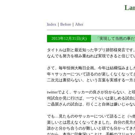
Lan
Index
｜
Before
｜
After
2013年12月31日(火)
「実現して当然の事だ
タイトルは割と最近知った学プリ跡部様発言です
なんでも努力を積み重ねれば実現できると信じて
さて、毎年恒例大晦日企画。今年は結構悩みまし
年々サッカーについて語るのが楽しくなくなって
二次元は裏切らない、という言葉を実感する一方
twitterでよく、サッカーの良さが分からない、
何試合か見に行けば、一つぐらいは楽しめる試合
ご贔屓さんの試合は、行くこと自体は嫌いじゃな
でも…見たものやサッカーについて語ること（≒
楽しいとは思えなくなってきました。自分の見方
誰かと分かち合うのが難しいと頭でも分かってき
だから、本当に印象深いことは、手帳のフリース