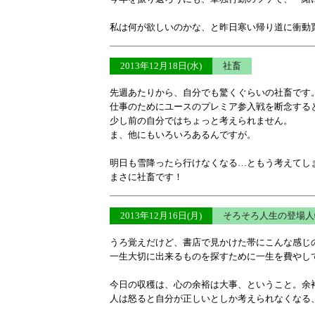
私は何が欲しいのかな、と昨日寒い帰り道に衝動
2013年12月18日(水)
社畜
先週あたりから、自分でも驚くぐらいの社畜です
仕事のためにユースのプレミア参入戦を断念する
少し前の自分ではちょっと考えられません。
ま、他にもいろいろあるんですが。
明日も雪降ったら行けなくなる…ともう考えてし
まさに社畜です！
2013年12月16日(月)
そろそろ人生の登場
うろ覚えだけど、書店で見かけた帯にこんな感じ
一生大切に出来るものを探すために一生を費やし
今日の収穫は、心の余裕は大事、ということ。余
人は怒ると自分が正しいとしか考えられなくなる