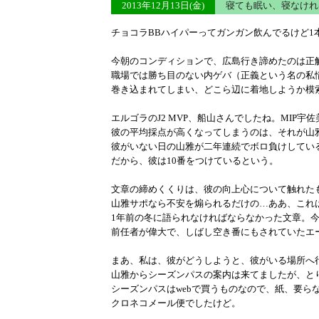
2013年12月13日(金)
寝ても眠い、寝なけ
チョコラBBハイパーってガンガン飲んでるけど1本
今朝のコンディションで、広島行き諦めたのは正
職場では勝ち目のない内ゲバ（正義という名の私
巻き込まれてしまい、どこら辺に着地しようか模
エルゴラのJ2 MVP、船山さんでしたね。MIP宇
彼の平均採点が高くなってしまうのは、それが山
彼がいない日の山雅が二年連続でボロ負けしてい
だから、彼は10番をつけているという。
文章の締めくくりは、彼の向上心について触れた
山雅サポなら不安を煽られるだけの…ああ、これは
1年前の冬に語られなければならなかった文章。今
前任者が偉大で、しばし空き番にもされていたエ
まあ、私は、彼がどうしようと、彼がいる場所へ
山雅からシーズンパスの案内は来てましたが、と
シーズンパスはwebで買うものなので、紙、要ら
クロネコメール便でしたけど。