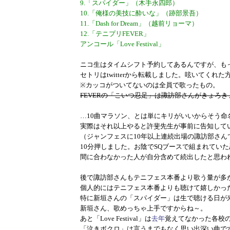
9.「スパイダー」（木手永四郎）
10.「俺様の美技に酔いな」（跡部景吾）
11.「Dash for Dream」（越前リョーマ）
12.「テニプリFEVER」
アンコール「Love Festival」
ニコ生はタイムシフト予約してあるんですが、も
セトリはtwitterから転載しました。呟いてくれた
※カッコがついてないのは全員で歌ったもの。
FEVERの「こいつ忍足」は諏訪部さんがきょろ
…10曲マラソン、とは単にキリがいいからそう命
実際はそれ以上やると許斐先生が事前に告知して
（ジャンフェスに10年以上連続出場の諏訪部さんで
10分押しました。お陰でSQブースで組まれてい
間に合わなかった人が自分含めて続出したと思わ
後で諏訪部さんもテニフェス本番より歌う量が多
個人的にはテニフェス本番よりも聴けて嬉しかっ
特に新垣さんの「スパイダー」は生で聴ける日が
新垣さん、歌めっちゃ上手ですからね～。
あと「Love Festival」は
去年
覚えてなかった各校
「泣きボクロ」は言うまでもなく思い出深い曲で