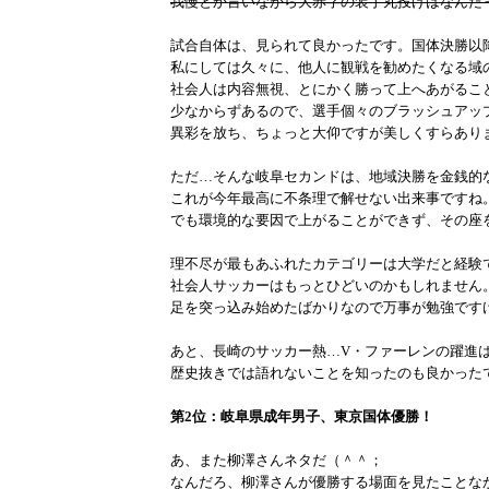
我慢とか言いながら大赤字の装丁丸投げはなんだ
試合自体は、見られて良かったです。国体決勝以
私にしては久々に、他人に観戦を勧めたくなる域
社会人は内容無視、とにかく勝って上へあがるこ
少なからずあるので、選手個々のブラッシュアッ
異彩を放ち、ちょっと大仰ですが美しくすらあり
ただ…そんな岐阜セカンドは、地域決勝を金銭的
これが今年最高に不条理で解せない出来事ですね
でも環境的な要因で上がることができず、その座
理不尽が最もあふれたカテゴリーは大学だと経験
社会人サッカーはもっとひどいのかもしれません
足を突っ込み始めたばかりなので万事が勉強です
あと、長崎のサッカー熱…V・ファーレンの躍進
歴史抜きでは語れないことを知ったのも良かった
第2位：岐阜県成年男子、東京国体優勝！
あ、また柳澤さんネタだ（＾＾；
なんだろ、柳澤さんが優勝する場面を見たことな