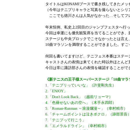
タイトルはKONAMIブースで書き残してきたメ
（今年はテニプリキャラと写真を撮らないとシリ
ここでも徳川さんは人気がなかった…そしてフ
年末恒例、私史上2回目のジャンプフェスタへ行
今回は幸運にも優先観覧席を当てることができ、
ステージも中央ブロックでこそなかったとは言え
10曲マラソンを満喫することができました。すご
何回も書いてますけど、テニフェス本番はステー
キャストさんの表情は来てくれた時以外ほとんど
今日は常に諏訪部さんの表情を確認することがで
《新テニスの王子様スーパーステージ「10曲マラ
1.「テニプリっていいな」（許斐剛先生）
2.「ENJOY」
3.「Don't Look Back」（越前リョーマ）
4.「色褪せないあの空へ」（木手永四郎）
5.「Roman-Ranman ～浪漫爛漫～」（幸村精市）
6.「チャームポイントは泣きボクロ」（跡部景吾
7.「テニプって行こう」
8.「エメラルドライン」（幸村精市）