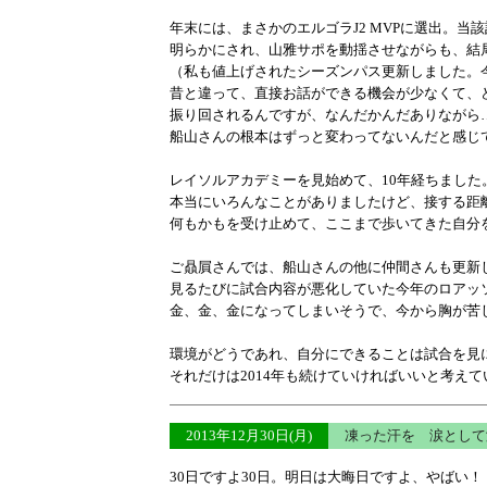
年末には、まさかのエルゴラJ2 MVPに選出。当
明らかにされ、山雅サポを動揺させながらも、結
（私も値上げされたシーズンパス更新しました。
昔と違って、直接お話ができる機会が少なくて、
振り回されるんですが、なんだかんだありながら
船山さんの根本はずっと変わってないんだと感じ
レイソルアカデミーを見始めて、10年経ちました
本当にいろんなことがありましたけど、接する距
何もかもを受け止めて、ここまで歩いてきた自分
ご贔屓さんでは、船山さんの他に仲間さんも更新
見るたびに試合内容が悪化していた今年のロアッ
金、金、金になってしまいそうで、今から胸が苦
環境がどうであれ、自分にできることは試合を見
それだけは2014年も続けていければいいと考え
2013年12月30日(月)
凍った汗を 涙とし
30日ですよ30日。明日は大晦日ですよ、やばい