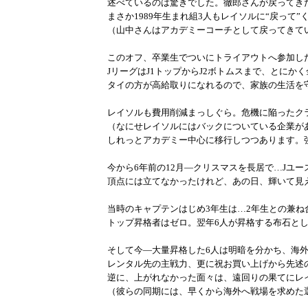
述べているのは驚きでした。徹郎さんが戻ってき
まさか1989年生まれ組3人もレイソルに“戻って”
（山中さんはアカデミーコーチとして戻ってきて
このオフ、卒業生でついにトライアウトへ参加し
JリーグはJ1トップからJ2ボトムスまで、とにか
タイの方が高給取りになれるので、家族の生活を
レイソルも費用削減まっしぐら。危機に陥ったク
（なにせレイソルにはバックについている企業が
しれっとアカデミー中心に移行しつつあります。
今から6年前の12月―クリスマスを長居で…Jユ
頂点には立てなかったけれど、あの日、輝いて見
当時のキャプテンはじめ3年生は…2年生との兼ね
トップ昇格者はゼロ。翌年6人が昇格する布石と
そして今―大量昇格した6人は明暗を分かち、海
レンタル先の主戦力、更に祝お買い上げから先述
逆に、上がれなかった面々は、遠回りの果てにレ
（彼らの同期には、早くから海外へ戦場を求めた