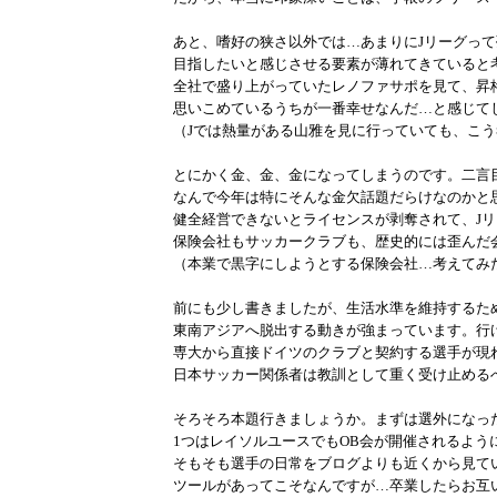
あと、嗜好の狭さ以外では…あまりにJリーグっ
目指したいと感じさせる要素が薄れてきていると
全社で盛り上がっていたレノファサポを見て、昇
思いこめているうちが一番幸せなんだ…と感じて
（Jでは熱量がある山雅を見に行っていても、こ
とにかく金、金、金になってしまうのです。二言
なんで今年は特にそんな金欠話題だらけなのかと
健全経営できないとライセンスが剥奪されて、J
保険会社もサッカークラブも、歴史的には歪んだ
（本業で黒字にしようとする保険会社…考えてみ
前にも少し書きましたが、生活水準を維持するた
東南アジアへ脱出する動きが強まっています。行
専大から直接ドイツのクラブと契約する選手が現
日本サッカー関係者は教訓として重く受け止める
そろそろ本題行きましょうか。まずは選外になっ
1つはレイソルユースでもOB会が開催されるようにな
そもそも選手の日常をブログよりも近くから見ていられ
ツールがあってこそなんですが…卒業したらお互