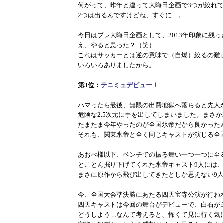
何がって、昨年と違って大晦日企画で3つが絞れ
2つは出るんですけどね、すぐに…。
今日はプレ大晦日企画として、2013年印象に残った
え、やると思った？（笑）
これはサッカーとは逆の意味で（自爆）絞るの難
いろいろありましたから。
第3位：
テニミュデビュー！
ハマったら最後、無限の出費地獄へ落ちると先人
危険な2.5次元に手を出してしまいました。まさ
たまたま今年やったのが全国氷帝だから良かった
それも、関東氷帝と全く同じキャストが演じる全
あおべ様以下、ベンチでの振る舞い一つ一つに至
とことん掘り下げてくれた氷帝キャスト9人には
まさに原作から飛び出してきたとしか思えない9
今、全国大会準決勝にあたる四天宝寺公演が行わ
四天キャストは今回の舞台がデビューで、白石が
どうしよう…なんて考えると、怖くて見に行く気