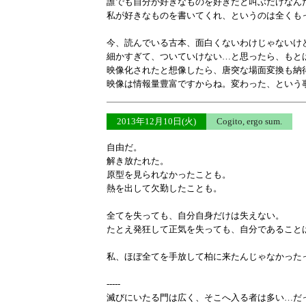
誰でも自分が好きなものを好きだと叫ぶだけなん
私が好きなものを書いてくれ、というのは全くも
今、読んでいる古本、面白くないわけじゃないけ
細かすぎて、ついていけない…と思ったら、もと
映像化されたと想像したら、唐突な場面変換も納
映像は情報量豊富ですからね。変わった、という
2013年12月10日(火)
Cogito, ergo sum.
自由だ。
解き放たれた。
原型を見られなかったことも。
熱を出して欠勤したことも。
全てを失っても、自分自身だけは失えない。
たとえ発狂して正気を失っても、自分であること
私、ほぼ全てを手放して柏に来たんじゃなかった
-----
滅びにいたる門は広く、そこへ入る者は多い…だ