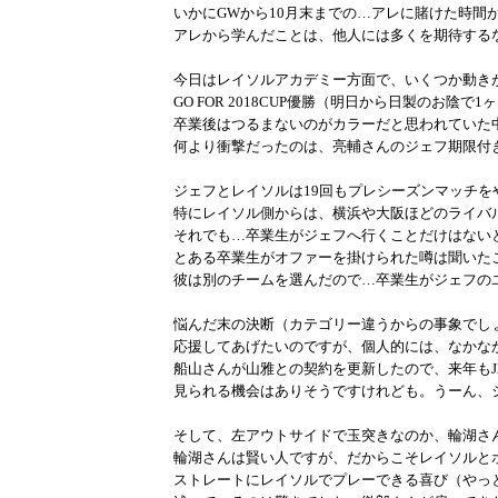
いかにGWから10月末までの…アレに賭けた時間
アレから学んだことは、他人には多くを期待する
今日はレイソルアカデミー方面で、いくつか動き
GO FOR 2018CUP優勝（明日から日製のお陰で
卒業後はつるまないのがカラーだと思われていた中
何より衝撃だったのは、亮輔さんのジェフ期限付
ジェフとレイソルは19回もプレシーズンマッチを
特にレイソル側からは、横浜や大阪ほどのライバ
それでも…卒業生がジェフへ行くことだけはない
とある卒業生がオファーを掛けられた噂は聞いた
彼は別のチームを選んだので…卒業生がジェフの
悩んだ末の決断（カテゴリー違うからの事象でし
応援してあげたいのですが、個人的には、なかな
船山さんが山雅との契約を更新したので、来年もJ
見られる機会はありそうですけれども。うーん、
そして、左アウトサイドで玉突きなのか、輪湖さ
輪湖さんは賢い人ですが、だからこそレイソルと
ストレートにレイソルでプレーできる喜び（やっ