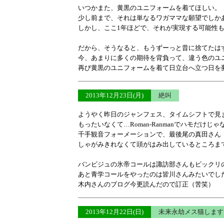
いつかまた、黄黒のユニフォームを着てほしい。
少し前まで、それは単なるワガママな願望でしか
しかし、ここ1年ほどで、それが実現する可能性
だから、そうなると、もうずーっと昔に捨てたは
今、あまりに多くの期待を背負って、違う色のユ
再び黄黒のユニフォームを着て日立台へ立つ日を
2013年12月23日(月)
絶叫
ようやく昨日のジャンフェス、タイムシフトで見
もったいなくて…Roman-Ranmanでハモだけ
千手観音フォーメーションで、最後尾の真田さん
しゃがみきれなくて頭がはみ出しているところま
バンビジュの氷帝コールは諏訪部さんもビックリ
あと青学コールをやったのは皆川さんみたいでし
木内さんのブログ今更読んだので訂正（苦笑）
2013年12月22日(日)
未来永劫メス猫します