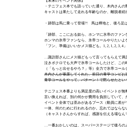
【未来のイベント関係】
・テニフェス本でも語っていた通り、木内さんの野
キャストは果たして走れる年齢なのか、離脱者続出
・跡部は馬に乗って登場?! 馬は樺地と、後ろ足
「跡部、ここにおる奴ら、ホンマに氷帝のファン
ホンマの氷帝ファンなら、氷帝コールやりたいよ
「フン、準備はいいかメス猫ども。1, 2, 1, 2, 3, 4
…諏訪部さんにメス猫どもって言ってもらえて満
泣きボクロでも大声で氷帝コールしたけど、この
（「もっと出せるやろ？」等）全力で氷帝コール
木内さんが暴露してくれた、前日の青学コンビお
青学コールをやって、パチーン！で黙らせたという
テニフェス本番よりも満足度の高いイベントが無
言い換えれば、別の何かが費用を負担していて、
イベント全体では歪みがあるブース（動員に差が
一体、何のために行われるのか。忘れてはならな
（キャストさんからすれば、感謝を伝える場なん
…一番おかしいのは、スーパーステージで後ろの人がt