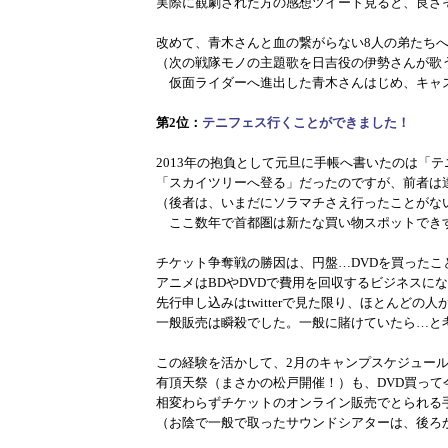
実際に観劇された方の感想ツイート見ると、良さ
改めて、青木さんと血の繋がらない8人の弟たち
（次の戦隊モノの主題歌を日吉役の伊勢さんが歌
仮面ライダーへ進出した青木さんはじめ、キャ
第2位：
テニフェス行くことができました！
2013年の抱負として元旦に手帳へ書いたのは「
「スカイツリーへ登る」だったのですが、前者は
（後者は、いまだにソラマチさえ行ったことがな
ここ数年で首都圏は新たな買い物スポットでき
チケット争奪戦の勝因は、円盤…DVDを買ったこ
アニメはBDやDVDで費用を回収するビジネスに
先行申し込みはtwitterで見た限り、ほとんどの
一般販売は瞬殺でした。一般に賭けていたら…と
この経験を活かして、2月のキャンプスケジュー
有頂天祭（まさかの松戸開催！）も、DVD買って
相変わらずチケットのオンライン販売でとられる
（お陰で一般で取ったサウンドシアターは、後ろ