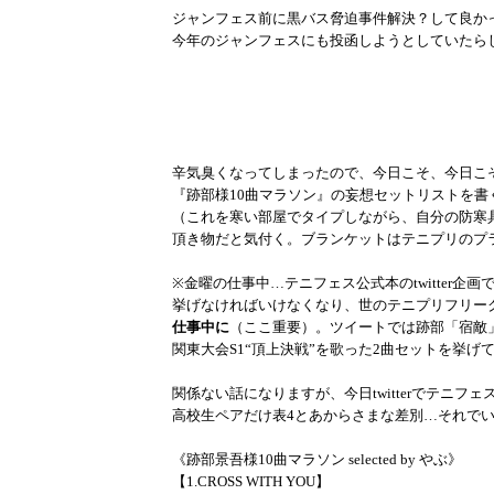
ジャンフェス前に黒バス脅迫事件解決？して良か
今年のジャンフェスにも投函しようとしていたら
辛気臭くなってしまったので、今日こそ、今日こ
『跡部様10曲マラソン』の妄想セットリストを書
（これを寒い部屋でタイプしながら、自分の防寒
頂き物だと気付く。ブランケットはテニプリのプラ
※金曜の仕事中…テニフェス公式本のtwitter企
挙げなければいけなくなり、世のテニプリフリー
仕事中に
（ここ重要）。ツイートでは跡部「宿敵」＆手塚「
関東大会S1“頂上決戦”を歌った2曲セットを挙げ
関係ない話になりますが、今日twitterでテニフ
高校生ペアだけ表4とあからさまな差別…それで
《跡部景吾様10曲マラソン selected by やぶ》
【1.CROSS WITH YOU】