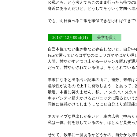
公私とも、どう考えてもこのまま行ったら待つの
身近にあるんだけど、どうしてそういう方向へ進
でも、明日食べるご飯を確保できなければ生きて
2013年12月09日(月)
美学を貫く
自己本位でない生き物など存在しないと、自分中
Fateで習っているはずなのに…ワガママばかり
人間、甘やかすとつけ上がる―ジャンル問わず通
だって、甘やかされている側は、そうされている
年末になると出る占い記事の山に、複数、来年は
危険性があるので上手に発散しよう…とあって、
最近、本当に笑えません。私、いっぱいいっぱい
キャパシティ超えかけるとパニックに陥るという
同僚に迷惑かけてしまう…なにせ自分より処理能
ネガティブな見出しが多いと、車内広告（中吊り
私は一体、何を欲しているのか、ほとんど見失っ
せめて、数年に一度あるかどうかの、自分から持