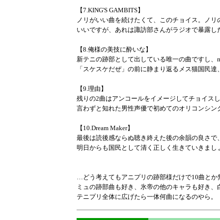
【7.KING'S GAMBITS】
ノリがいい曲を続けたくて、このチョイス。ノリの
いいですが、あれは諏訪部さんがラジオで暴露し
【8.俺様の美技に酔いな】
新テニの跡部として出している唯一の曲ですし、m
「スケスケだぜ」の前に静まり返るメス猫国民達
【9.理由】
残りの2曲はアンコールをイメージしてチョイスし
言わずと知れた男性声優で初めてのオリコンシン
【10.Dream Maker】
最後は読後感ならぬ聴き終えた後の余韻の良さで、
明日からも国民として清く正しく生きていきまし
…どう考えてもアニプリの跡部様だけで10曲とか
ミュの跡部曲も好き、氷帝の他のキャラも好き、
テニプリ全体に広げたら一体何曲になるのやら。