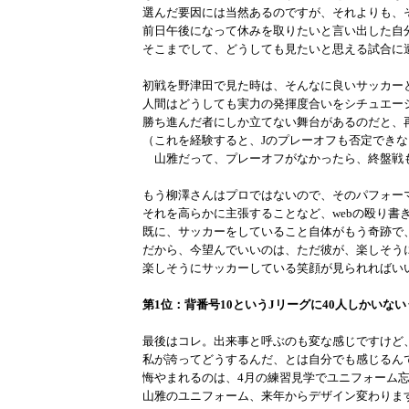
選んだ要因には当然あるのですが、それよりも、
前日午後になって休みを取りたいと言い出した自
そこまでして、どうしても見たいと思える試合に
初戦を野津田で見た時は、そんなに良いサッカー
人間はどうしても実力の発揮度合いをシチュエー
勝ち進んだ者にしか立てない舞台があるのだと、
（これを経験すると、Jのプレーオフも否定でき
山雅だって、プレーオフがなかったら、終盤戦
もう柳澤さんはプロではないので、そのパフォー
それを高らかに主張することなど、webの殴り書
既に、サッカーをしていること自体がもう奇跡で
だから、今望んでいいのは、ただ彼が、楽しそう
楽しそうにサッカーしている笑顔が見られればい
第1位：背番号10というJリーグに40人しかいな
最後はコレ。出来事と呼ぶのも変な感じですけど
私が誇ってどうするんだ、とは自分でも感じるん
悔やまれるのは、4月の練習見学でユニフォーム
山雅のユニフォーム、来年からデザイン変わりま