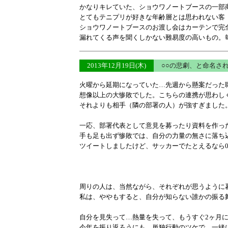
かなりキレていた、ショウワノートブースの一部
とてもテニプリが好きな年齢層とは思われない客
ショウワノートブースのお渡し会はカーテンで完
漏れてくる声を聞くしかない難易度の高いもの。
2013年12月19日(木)
○○の悲劇、と命名さ
火曜から延期になっていた…先週から懸案だった
想像以上の大惨敗でした。こちらの連携が思わし
それよりも相手（隣の部署の人）が強すぎました
一応、部署代表として意見を募ったり資料を作っ
手も足も出ず惨敗では、自分の力量の無さに落ち
ツイートしましたけど、サッカーでたとえるなら0
周りの人は、当然ながら、それぞれが思うように
私は、ややもすると、自分が知らない誰かの振る
自分を見失って…熱量を失って、もうすぐ2ヶ月
今年を振り返ろうにも、単独行動のツケで、一緒