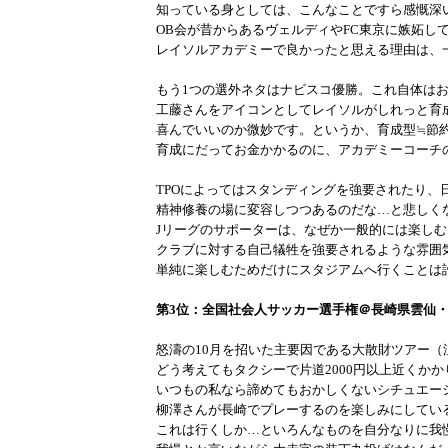
知っている身としては、こんなことですら感慨深
OB会が昔からあるヴェルディやFC東京に嫉妬し
レイソルアカデミーで良かったと思える理由は、
もう1つの選外ネタはナビスコ優勝。これ自体は
工藤さんをアイコンとしてレイソルがしれっと育
喜んでいいのか微妙です。というか、育成型≒節
育成にだってお金かかるのに、アカデミーコーチ
TPOによってはスタンディングを強要されたり、
精神修養の場に変容しつつあるのだな…と悲しく
Jリーグのサポーターは、なぜか一般的には楽し
クラブに対する自己犠牲を強要されるような雰囲
単純に楽しむためだけにスタジアムへ行くことは
第3位：全国社会人サッカー選手権＠長崎県雲仙
怒濤の10月を招いた主要因である大散財ツアー（
どう考えてもタクシーで片道2000円以上近くか
いつもの私なら諦めてもおかしくないシチュエー
柳澤さんが長崎でプレーするのを楽しみにしている
これは行くしか…といろんなものを自分なりに我