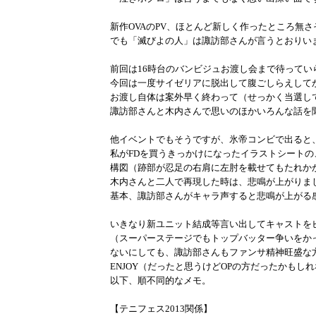
新作OVAのPV、ほとんど新しく作ったところ無
でも「滅びよの人」は諏訪部さんが言うとおりい
前回は16時台のバンビジュお渡し会まで待ってい
今回は一度サイゼリアに脱出して腹ごしらえして
お渡し自体は案外早く終わって（せっかく当選し
諏訪部さんと木内さんで思いのほかいろんな話を
他イベントでもそうですが、氷帝コンビで出ると
私がFDを買うきっかけになったイラストシート
構図（跡部が忍足の右肩に左肘を載せてもたれか
木内さんと二人で再現した時は、悲鳴が上がりま
基本、諏訪部さんがキャラ声すると悲鳴が上がる
いきなり新ユニット結成等言い出してキャストを
（スーパーステージでもトップバッター争いをか
ないにしても、諏訪部さんもファンサ精神旺盛な
ENJOY（だったと思うけどOPの方だったかもし
以下、順不同的なメモ。
【テニフェス2013関係】