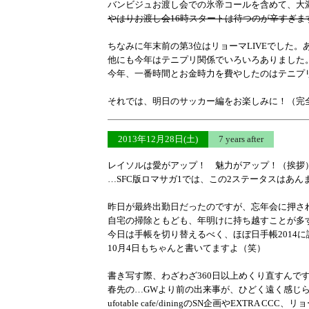
バンビジュお渡し会での氷帝コールを含めて、大
やはりお渡し会16時スタートは待つのが辛すぎま
ちなみに年末前の第3位はリョーマLIVEでした
他にも今年はテニプリ関係でいろいろありました
今年、一番時間とお金時力を費やしたのはテニプ
それでは、明日のサッカー編をお楽しみに！（完
2013年12月28日(土)
7 years after
レイソルは愛がアップ！ 魅力がアップ！（挨拶
…SFC版ロマサガ1では、この2ステータスはあ
昨日が最終出勤日だったのですが、忘年会に押さ
自宅の掃除ともども、年明けに持ち越すことが多
今日は手帳を切り替えるべく、ほぼ日手帳2014
10月4日もちゃんと書いてますよ（笑）
書き写す際、わざわざ360日以上めくり直すんで
春先の…GWより前の出来事が、ひどく遠く感じ
ufotable cafe/diningのSN企画やEXTRA 