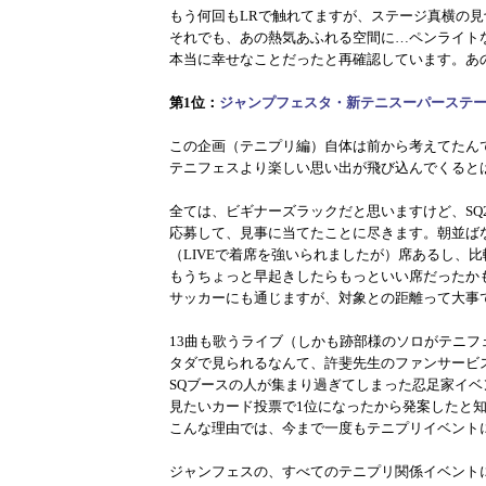
もう何回もLRで触れてますが、ステージ真横の
それでも、あの熱気あふれる空間に…ペンライト
本当に幸せなことだったと再確認しています。あ
第1位：
ジャンプフェスタ・新テニスーパーステージ
この企画（テニプリ編）自体は前から考えてたん
テニフェスより楽しい思い出が飛び込んでくると
全ては、ビギナーズラックだと思いますけど、SQ
応募して、見事に当てたことに尽きます。朝並ば
（LIVEで着席を強いられましたが）席あるし、
もうちょっと早起きしたらもっといい席だったか
サッカーにも通じますが、対象との距離って大事
13曲も歌うライブ（しかも跡部様のソロがテニフ
タダで見られるなんて、許斐先生のファンサービ
SQブースの人が集まり過ぎてしまった忍足家イ
見たいカード投票で1位になったから発案したと
こんな理由では、今まで一度もテニプリイベント
ジャンフェスの、すべてのテニプリ関係イベント