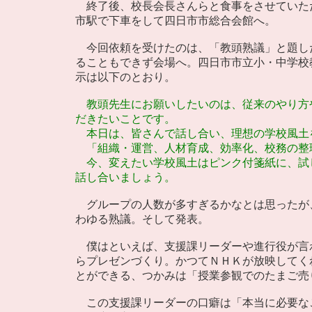
終了後、校長会長さんらと食事をさせていた
市駅で下車をして四日市市総合会館へ。
今回依頼を受けたのは、「教頭熟議」と題し
ることもできず会場へ。四日市市立小・中学校
示は以下のとおり。
教頭先生にお願いしたいのは、従来のやり方
だきたいことです。
本日は、皆さんで話し合い、理想の学校風土
「組織・運営、人材育成、効率化、校務の整
今、変えたい学校風土はピンク付箋紙に、試
話し合いましょう。
グループの人数が多すぎるかなとは思ったが
わゆる熟議。そして発表。
僕はといえば、支援課リーダーや進行役が言
らプレゼンづくり。かつてＮＨＫが放映してく
とができる、つかみは「授業参観でのたまご売
この支援課リーダーの口癖は「本当に必要な