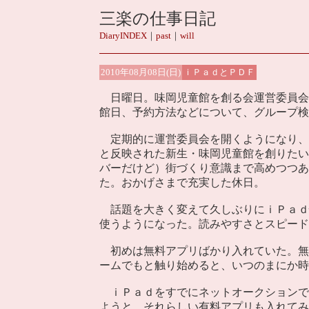
三楽の仕事日記
DiaryINDEX
｜
past
｜
will
2010年08月08日(日)
ｉＰａｄとＰＤＦ
日曜日。味岡児童館を創る会運営委員会
館日、予約方法などについて、グループ検
定期的に運営委員会を開くようになり、
と反映された新生・味岡児童館を創りたい
バーだけど）街づくり意識まで高めつつあ
た。おかげさまで充実した休日。
話題を大きく変えて久しぶりにｉＰａｄ
使うようになった。読みやすさとスピード
初めは無料アプリばかり入れていた。無
ームでもと触り始めると、いつのまにか時
ｉＰａｄをすでにネットオークションで
ようと、それらしい有料アプリも入れてみ