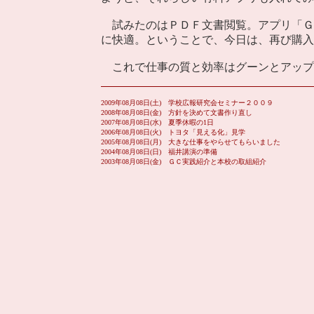
試みたのはＰＤＦ文書閲覧。アプリ「Ｇ
に快適。ということで、今日は、再び購入
これで仕事の質と効率はグーンとアップ･
2009年08月08日(土) 学校広報研究会セミナー２００９
2008年08月08日(金) 方針を決めて文書作り直し
2007年08月08日(水) 夏季休暇の1日
2006年08月08日(火) トヨタ「見える化」見学
2005年08月08日(月) 大きな仕事をやらせてもらいました
2004年08月08日(日) 福井講演の準備
2003年08月08日(金) ＧＣ実践紹介と本校の取組紹介