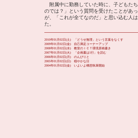
附属中に勤務していた時に、子どもたち
のでは？」という質問を受けたことがあっ
が、「これが全てなのだ」と思い込む人は
た。
2010年01月02日(土) 「どうせ無理」という言葉をなくす
2009年01月02日(金) 自己満足コーナーアップ
2008年01月02日(水) 教室のＩＣＴ環境原稿書き
2007年01月02日(火) 「企画書は1行」を読む
2006年01月02日(月) のんびりと
2005年01月02日(日) 穏やかな日
2004年01月02日(金) いよいよ構想執筆開始