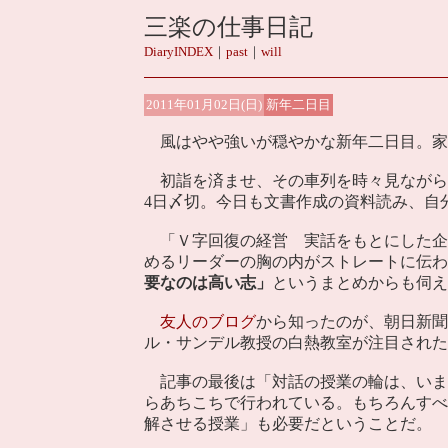
三楽の仕事日記
DiaryINDEX
｜
past
｜
will
2011年01月02日(日)
新年二日目
風はやや強いが穏やかな新年二日目。家
初詣を済ませ、その車列を時々見ながら
4日〆切。今日も文書作成の資料読み、自
「Ｖ字回復の経営 実話をもとにした企
めるリーダーの胸の内がストレートに伝わ
要なのは高い志」
というまとめからも伺え
友人のブログ
から知ったのが、朝日新聞
ル・サンデル教授の白熱教室が注目された
記事の最後は「対話の授業の輪は、いま
らあちこちで行われている。もちろんすべ
解させる授業」も必要だということだ。