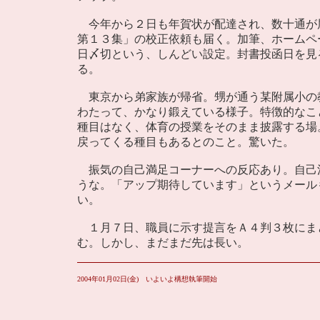
今年から２日も年賀状が配達され、数十通が
第１３集」の校正依頼も届く。加筆、ホームペ
日〆切という、しんどい設定。封書投函日を見
る。
東京から弟家族が帰省。甥が通う某附属小の
わたって、かなり鍛えている様子。特徴的なこ
種目はなく、体育の授業をそのまま披露する場
戻ってくる種目もあるとのこと。驚いた。
振気の自己満足コーナーへの反応あり。自己
うな。「アップ期待しています」というメール
い。
１月７日、職員に示す提言をＡ４判３枚にま
む。しかし、まだまだ先は長い。
2004年01月02日(金) いよいよ構想執筆開始