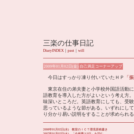
三楽の仕事日記
DiaryINDEX
｜
past
｜
will
2009年01月02日(金)
自己満足コーナーアップ
今日はすっかり凍り付いていたＨＰ
「振
東京在住の弟夫妻と小学校外国語活動に
語教育を導入した方がよいという考え方。
味深いところだ。英語教育にしても、受験
思っているような節がある。いずれにして
り分かり易い説明をすることが求められる
2008年01月02日(水) 教室のＩＣＴ環境原稿書き
2007年01月02日(火) 「企画書は1行」を読む