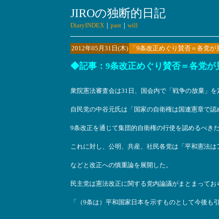
JIROの独断的日記
DiaryINDEX
｜
past
｜
will
2012年05月31日(木)
「9条改正めぐり賛否＝各党が
◆
記事
：9条改正めぐり賛否＝各党が見
衆院憲法審査会は31日、国会内で「戦争の放棄」を
自民党の中谷元氏は「国家の自衛権は国連憲章で認
9条改正を通じて集団的自衛権の行使を認めるべき
これに対し、公明、共産、社民各党は「平和憲法は
などと改正への慎重論を展開した。
民主党は憲法改正に関する党内論議がまとまってお
「（9条は）平和国家日本を示すものとして今後も引