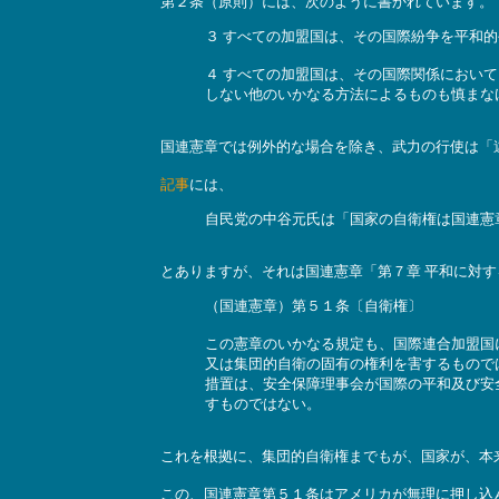
第２条（原則）には、次のように書かれています。
３ すべての加盟国は、その国際紛争を平和
４ すべての加盟国は、その国際関係におい
しない他のいかなる方法によるものも慎まな
国連憲章では例外的な場合を除き、武力の行使は「
記事
には、
自民党の中谷元氏は「国家の自衛権は国連憲
とありますが、それは国連憲章「第７章 平和に対
（国連憲章）第５１条〔自衛権〕
この憲章のいかなる規定も、国際連合加盟国
又は集団的自衛の固有の権利を害するもので
措置は、安全保障理事会が国際の平和及び安
すものではない。
これを根拠に、集団的自衛権までもが、国家が、本
この、国連憲章第５１条はアメリカが無理に押し込