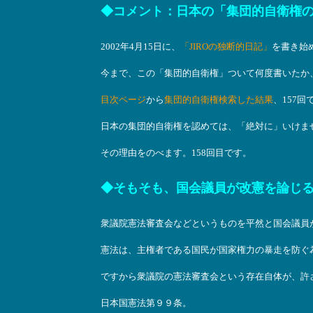
◆コメント：日本の「集団的自衛権
2002年4月15日に、
「JIROの独断的日記」
を書き始
今まで、この「集団的自衛権」ついて何度書いたか
目次ページ
から
集団的自衛権検索した結果
、157回
日本の集団的自衛権を認めては、「絶対に」いけま
その理由をのべます。158回目です。
◆そもそも、国会議員が改憲を論じ
衆議院憲法審査会などというものを平然と国会議員
憲法は、主権者である国民が国家権力の暴走を防ぐ
ですから衆議院の憲法審査会という存在自体が、許
日本国憲法第９９条。