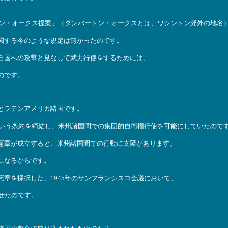
トン・オークス提案」（ダンバートン・オークスとは、ワシントン郊外の地名
関する今のような規定は無かったのです。
自国への攻撃と見なして武力行使をするためには、
のです。
とラテンアメリカ諸国です。
という条約を締結し、米州諸国間での集団的自衛権行使を可能にしていたので
憲章が成立すると、米州諸国間での行動に支障があります。
になるからです。
章を採択した、1945年のサンフランシスコ会議において、
せたのです。