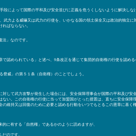
的手段によって国際の平和及び安全並びに正義を危うくしないように解決しな
て、武力よる威嚇又は武力の行使を、いかなる国の領土保全又は政治的独立に
ければならない。
違法」なのです。
章で認められている」と述べ、9条改正を通じて集団的自衛権の行使を認める
する脅威」の第５１条（自衛権）のことでしょう。
に対して武力攻撃が発生した場合には、安全保障理事会が国際の平和及び安
はない。この自衛権の行使に当って加盟国がとった措置は、直ちに安全保障
全の維持又は回復のために必要と認める行動をいつでもとるこの憲章に基く
来的に有する「自然権」であるかのように読めますが、
んだのです。