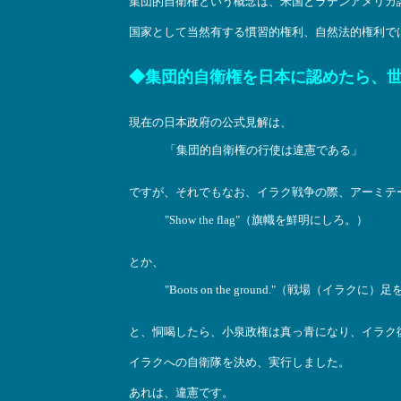
集団的自衛権という概念は、米国とラテンアメリカ
国家として当然有する慣習的権利、自然法的権利で
◆集団的自衛権を日本に認めたら、
現在の日本政府の公式見解は、
「集団的自衛権の行使は違憲である」
ですが、それでもなお、イラク戦争の際、アーミテ
"Show the flag"（旗幟を鮮明にしろ。）
とか、
"Boots on the ground."（戦場（イラ
と、恫喝したら、小泉政権は真っ青になり、イラク
イラクへの自衛隊を決め、実行しました。
あれは、違憲です。