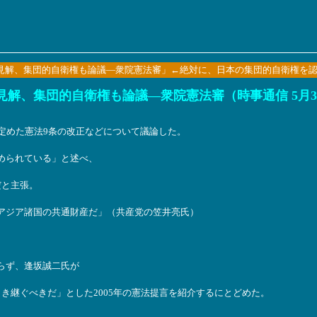
見解、集団的自衛権も論議―衆院憲法審」←絶対に、日本の集団的自衛権を
解、集団的自衛権も論議―衆院憲法審（時事通信 5月31日
定めた憲法9条の改正などについて議論した。
められている」と述べ、
だと主張。
アジア諸国の共通財産だ」（共産党の笠井亮氏）
らず、逢坂誠二氏が
き継ぐべきだ」とした2005年の憲法提言を紹介するにとどめた。