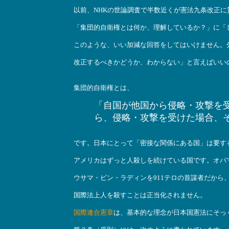
以前、NHKの世論調査で半数近くが憲法九条改正に
「集団的自衛権とは何か、理解しているか？」に「
このような、いい加減な回答をしてはいけません。
改正するべきかどうか、わからない」と言えばいい
集団的自衛権とは、
「自国が他国から侵略・攻撃を
ら、侵略・攻撃を受けた場合、
です。日本にとって「密接な関係にある国」は要す
アメリカはずっと人殺しを続けている国です。オバ
ウサマ・ビン・ラディンを911テロの首謀者だから
国際法上人を殺すことは正当化されません。
国際連合憲章
は、基本的な理念が日本国憲法にそっ