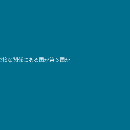
密接な関係にある国が第３国か
」