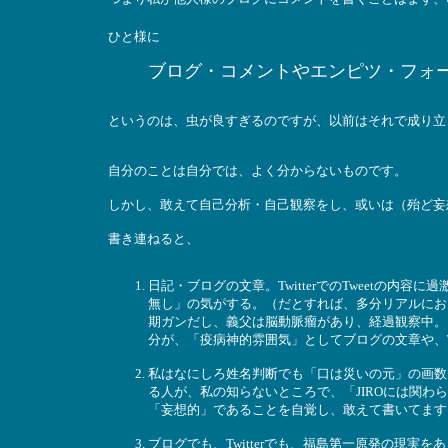
ひと様に
ブログ・コメントやエンピツ・フォ
というのは、虫が良すぎるのですが、以前はそれで成り立
自分のことは自分では、よく分からないものです。
しかし、敢えて自己分析・自己観察をし、或いは（殆ど妄
書き連ねると、
日記・ブログの文章。TwitterでのTweetの
無し」の気がする。（だとすれば、多分リアルにお
期ガンだし、義父は脳動脈瘤があり、経過観察中。
分が、「疫病神的雰囲気」としてブログの文章や、T
私はなにしろ姓名判断でも「口は災いの元」の画数
る人が、私の知らないところで、「JIROには関
「妄想的」であることを自覚し、敢えて書いてます
ブログでも、Twitterでも、福島第一原発の現