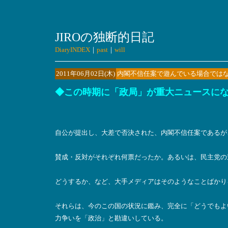
JIROの独断的日記
DiaryINDEX
｜
past
｜
will
2011年06月02日(木)
内閣不信任案で遊んでいる場合では
◆この時期に「政局」が重大ニュースに
自公が提出し、大差で否決された、内閣不信任案であるが
賛成・反対がそれぞれ何票だったか。あるいは、民主党の
どうするか、など、大手メディアはそのようなことばかり
それらは、今のこの国の状況に鑑み、完全に「どうでもよ
力争いを「政治」と勘違いしている。