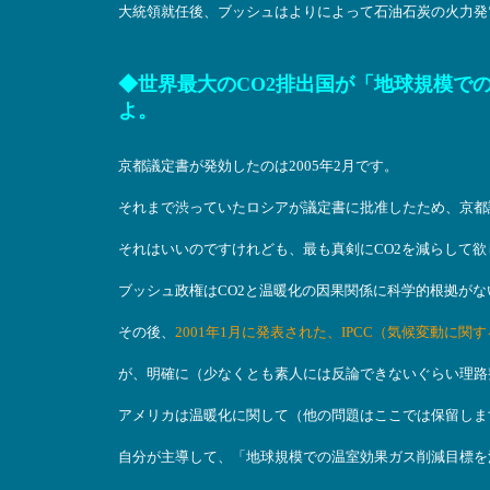
大統領就任後、ブッシュはよりによって石油石炭の火力発
◆世界最大のCO2排出国が「地球規模で
よ。
京都議定書が発効したのは2005年2月です。
それまで渋っていたロシアが議定書に批准したため、京都
それはいいのですけれども、最も真剣にCO2を減らして
ブッシュ政権はCO2と温暖化の因果関係に科学的根拠が
その後、
2001年1月に発表された、IPCC（気候変動に
が、明確に（少なくとも素人には反論できないぐらい理路
アメリカは温暖化に関して（他の問題はここでは保留しま
自分が主導して、「地球規模での温室効果ガス削減目標を