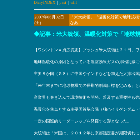
DiaryINDEX
｜
past
｜
will
2007年06月02日
「米大統領、『温暖化対策で地球規模
(土)
なあ。
◆記事：米大統領、温暖化対策で「地球
【ワシントン＝貞広貴志】ブッシュ米大統領は３１日、ワ
地球温暖化の原因となっている温室効果ガスの排出削減に
主要８か国（Ｇ８）に中国やインドなどを加えた大排出国
「来年末までに地球規模での長期的削減目標を定める」
産業界も巻き込んで環境技術を開発、普及する重要性も強
温暖化を焦点とする主要国首脳会議（独ハイリゲンダム・
一定の国際的リーダーシップを発揮する形となった。
大統領は「米国は、２０１２年に京都議定書が期限切れに