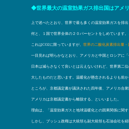
◆世界最大の温室効果ガス排出国はアメ
上で述べたとおり、世界で最も多くの温室効果ガスを排出
何と、１国で世界全体の２０パーセントをしめています。
これはCO2に限っていますが、
世界の二酸化炭素排出量－国
一目見れば明らかなとおり、アメリカと中国とロシアに「
日本は減らさなくて良いとは云えないけれど、世界第二位
大したものだと思います。温暖化が懸念されるよりも前か
ところが、京都議定書が議決された四年後、アメリカ合衆
アメリカは京都議定書から離脱する、といいました。
理由は、「温室効果ガスと地球温暖化との因果関係に関す
しかし、ブッシュ政権は大統領も副大統領も石油会社を経