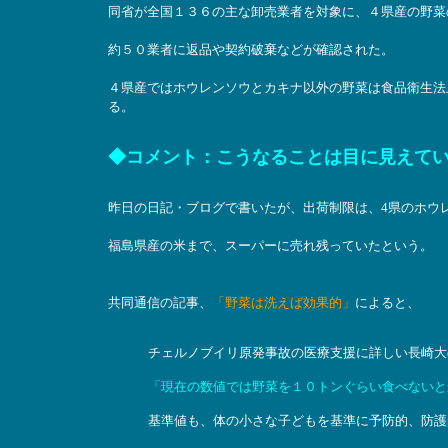
同省が全国１３６の主な卸売業者を対象に、４県産の野菜
約５０業者に返品や契約破棄などが確認された。
４県産ではホウレンソウとカキナ以外の野菜は食品衛生法
る。
◆コメント：こうなることは目に見えて
昨日の日記・ブログで書いたが、出荷制限は、4県のホウ
福島県産の米まで、スーパーに売れ残っていたという。
共同通信の記事、
「野菜は洗えば効果的」
によると、
チェルノブイリ原発事故の医療支援に詳しい長崎大
「現在の数値では野菜を１０トンぐらい食べないと
基準値も、体の小さな子どもを基準に予防的、防護