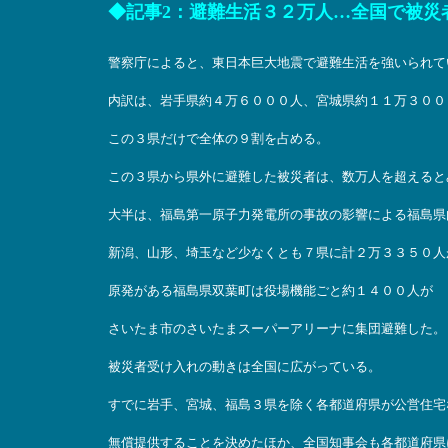
◆記事2：避難生活３２万人…全国で被災者受
警察庁によると、東日本巨大地震で避難生活を強いられて
内訳は、岩手県約４万６０００人、宮城県約１１万３００
この３県だけで全体の９割を占める。
この３県から県外に避難した被災者は、数万人を超えると
大半は、福島第一原子力発電所の事故の影響による福島県
新潟、山形、埼玉など少なくとも７県に計２万３３５０人
原発がある福島県双葉町は役場機能ごと約１４００人が
さいたま市のさいたまスーパーアリーナに集団避難した。
被災者受け入れの動きは全国に広がっている。
すでに岩手、宮城、福島３県を除く各都道府県が公営住宅
無償提供することを決めたほか、全国知事会も各都道府県