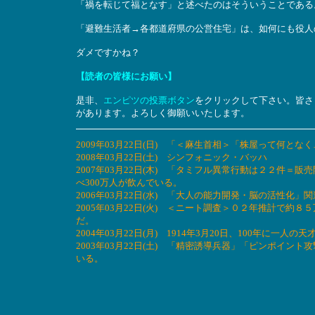
「禍を転じて福となす」と述べたのはそういうことである
「避難生活者→各都道府県の公営住宅」は、如何にも役人
ダメですかね？
【読者の皆様にお願い】
是非、
エンピツの投票ボタン
をクリックして下さい。皆さ
があります。よろしく御願いいたします。
2009年03月22日(日) 「＜麻生首相＞「株屋って何
2008年03月22日(土) シンフォニック・バッハ
2007年03月22日(木) 「タミフル異常行動は２２件
べ300万人が飲んでいる。
2006年03月22日(水) 「大人の能力開発・脳の活性化
2005年03月22日(火) ＜ニート調査＞０２年推計で約
だ。
2004年03月22日(月) 1914年3月20日、100年
2003年03月22日(土) 「精密誘導兵器」「ピンポイ
いる。