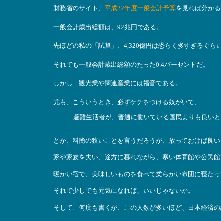
財務省のサイト、
平成22年度一般会計予算
を見れば分かる
一般会計歳出総額は、92兆円である。
先ほどの私の「試算」、4,320億円は恐らく多すぎるぐら
それでも一般会計歳出総額のたった0.4パーセントだ。
しかし、観光業や関連産業には福音である。
尤も、こういうとき、必ずケチをつける奴がいて、
避難生活者が、普通に働いている国民よりも良いと
とか、料簡の狭いことを言うだろうが、放っておけば良い
家や家族を失い、途方に暮れながら、寒い体育館や公民館
暖かい宿で、美味しいものを食べて柔らかい布団に寝たっ
それで少しでも元気になれば、いいじゃないか。
そして、何度も書くが、この人数が多いほど、日本経済の