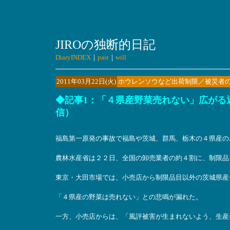
JIROの独断的日記
DiaryINDEX
｜
past
｜
will
2011年03月22日(火)
ホウレンソウなど出荷制限／被災者
◆記事1：「４県産野菜売れない」広がる返品
信）
福島第一原発の事故で福島や茨城、群馬、栃木の４県産の
農林水産省は２２日、全国の卸売業者の約４割に、制限品
東京・大田市場では、小売店から制限品目以外の茨城県産
「４県産の野菜は売れない」との悲鳴が漏れた。
一方、小売店からは、「風評被害が生まれないよう、生産