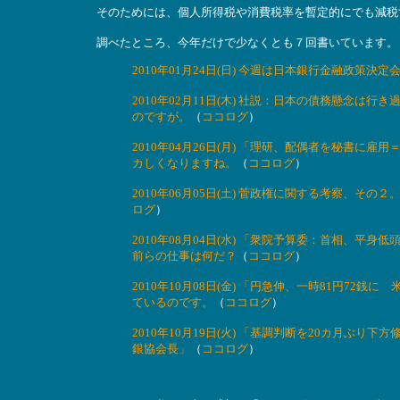
そのためには、個人所得税や消費税率を暫定的にでも減税
調べたところ、今年だけで少なくとも７回書いています。
2010年01月24日(日) 今週は日本銀行金融政策
2010年02月11日(木) 社説：日本の債務懸念は行
のですが。
（
ココログ
）
2010年04月26日(月) 「理研、配偶者を秘書
カしくなりますね。
（
ココログ
）
2010年06月05日(土) 菅政権に関する考察、
ログ
）
2010年08月04日(水) 「衆院予算委：首相、
前らの仕事は何だ？
（
ココログ
）
2010年10月08日(金) 「円急伸、一時81円7
ているのです。
（
ココログ
）
2010年10月19日(火) 「基調判断を20カ月ぶ
銀協会長」
（
ココログ
）