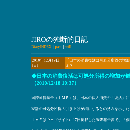
JIROの独断的日記
DiaryINDEX
｜
past
｜
will
2010年12月19日
「日本の消費復活は可処分所得の増加
(日)
ょ？
◆日本の消費復活は可処分所得の増加が
（2010/12/18 10:37）
国際通貨基金（ＩＭＦ）は、日本の個人消費の「復活」に
家計の可処分所得の引き上げが鍵になるとの見方を示した
ＩＭＦはウェブサイトに17日掲載した調査報告書で、「