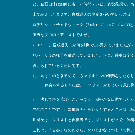
と、企画自体は如何にも「24時間テレビ」的な発想で、
上で紹介したＣＤで川畠成道氏の伴奏を弾いているのは、
ロデリック・チャドウィック（Roderic James Chadw
優秀なプロのピアニストですが、
2001年、川畠成道氏（が何を弾いたか覚えていませんが
リハーサルの様子を放送していました。ソロと伴奏は全く
設けられているぐらいです。
辻井君はこのとき初めて、ヴァイオリンの伴奏をしたらし
伴奏をするときには、「ソリストがどういう風に弾
と、決して声を荒げることもなく、穏やかな口調でしたが
当然のことです。川畠成道氏が言わんとするところは、極
川畠氏は、ソリストと伴奏者では、ソリストが上で、伴奏
これは、「合奏」なのだから、ソロとおなじつもりで弾い