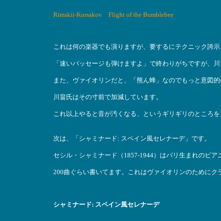
Rimskii-Korsakov Flight of the Bumblebee
これは何の楽器でも演りますが、要するにテクニック誇示
「速いパッセージも弾けますよ」で終わりがちですが、川
また、ヴァイオリンだと、「熊ん蜂」なのでもっと意図的
川畠氏はその寸前で加減しています。
これ以上やると音が汚くなる、というギリギリのところを
次は、「シャミナード: スペイン風セレナーデ」です。
セシル・シャミナード（1857-1944）はパリ生まれのピ
200曲ぐらい書いてます。これはヴァイオリンのためにク
シャミナード: スペイン風セレナーデ