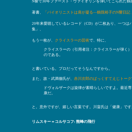
N響で30年ファースト・ヴァイオリンを弾いてこられた鶴
著書、
「バイオリニストは肩が凝る―鶴我裕子のN響日記 
20年来愛聴しているレコード（CD）が二枚あり、一つは
集」、
もう一枚が、
クライスラーの芸術
で、特に、
クライスラーの（引用者注：クライスラーが弾く）
のである。
と書いている。プロだってそうなんですから。
また、故・武満徹氏が、
赤川次郎のばっくすてえじトーク
ドヴォルザークは旋律が素晴らしいですよ。最近専
康だ。
と。意外ですが、嬉しい言葉です。川畠氏は「健康」です
リムスキー＝コルサコフ: 熊蜂の飛行