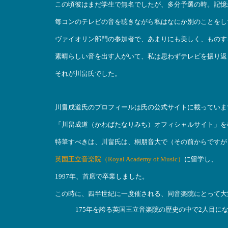
この頃彼はまだ学生で無名でしたが、多分予選の時。記憶
毎コンのテレビの音を聴きながら私はなにか別のことをし
ヴァイオリン部門の参加者で、あまりにも美しく、ものす
素晴らしい音を出す人がいて、私は思わずテレビを振り返
それが川畠氏でした。
川畠成道氏のプロフィールは氏の公式サイトに載っていま
「川畠成道（かわばたなりみち）オフィシャルサイト」を
特筆すべきは、川畠氏は、桐朋音大で（その前からですが
英国王立音楽院（Royal Academy of Music）
に留学し、
1997年、首席で卒業しました。
この時に、四半世紀に一度催される、同音楽院にとって大
175年を誇る英国王立音楽院の歴史の中で2人目