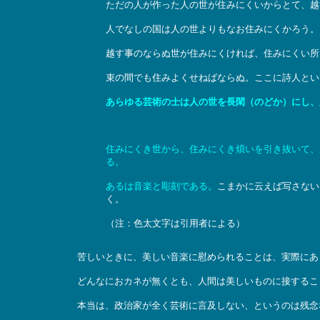
ただの人が作った人の世が住みにくいからとて、越
人でなしの国は人の世よりもなお住みにくかろう。
越す事のならぬ世が住みにくければ、住みにくい所
束の間でも住みよくせねばならぬ。ここに詩人とい
あらゆる芸術の士は人の世を長閑（のどか）にし、
住みにくき世から、住みにくき煩いを引き抜いて、
る。
あるは音楽と彫刻である。
こまかに云えば写さない
く。
（注：色太文字は引用者による）
苦しいときに、美しい音楽に慰められることは、実際にあ
どんなにおカネが無くとも、人間は美しいものに接するこ
本当は、政治家が全く芸術に言及しない、というのは残念