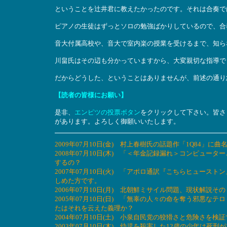
ということを辻井君に教えたかったのです。それは合奏で
ピアノの生徒はずっとソロの勉強ばかりしているので、合
音大付属高校や、音大で室内楽の授業を受けるまで、知ら
川畠氏はその辺も分かっていますから、大変親切な指導で
だからどうした、ということはありませんが、前述の通り
【読者の皆様にお願い】
是非、
エンピツの投票ボタン
をクリックして下さい。皆さ
があります。よろしく御願いいたします。
2009年07月10日(金) 村上春樹氏の話題作「1Q84
2008年07月10日(木) 「＜年金記録漏れ＞コンピュ
するの？
2007年07月10日(火) 「アポロ通訳『こちらヒュー
しめた方です。
2006年07月10日(月) 北朝鮮ミサイル問題、現状解説その
2005年07月10日(日) 「無辜の人々の命を奪う邪悪
たはそれを云えた義理か？
2004年07月10日(土) 小泉自民党の狡猾さと危険さを検
2003年07月10日(木) 幼児を殺害した12歳の少年は死刑