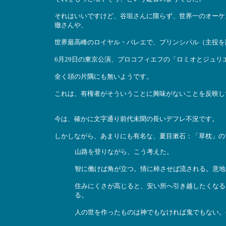
それはいいですけど、谷垣さんに限らず、世界一のオーケ
徹さんや、
世界最高峰のロイヤル・バレエで、プリンシパル（主役を
6月29日の東京公演、プロコフィエフの「ロミオとジュリ
全く頭の片隅にも無いようです。
これは、有権者がそういうことに興味がないことを反映し
今は、確かに文字通り前代未聞の長いデフレ不況です。
しかしながら、あまりにも有名な、夏目漱石：「草枕」の
山路を登りながら、こう考えた。
智に働けば角が立つ。情に棹させば流される。意地
住みにくさが高じると、安い所へ引き越したくなる
る。
人の世を作ったものは神でもなければ鬼でもない。