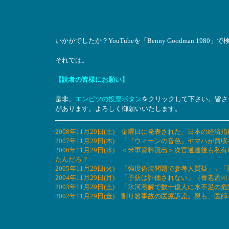
いかがでしたか？YouTubeを「Benny Goodman 19
それでは。
【読者の皆様にお願い】
是非、
エンピツの投票ボタン
をクリックして下さい。皆さ
があります。よろしく御願いいたします。
2008年11月29日(土) 金曜日に発表された、日本の
2007年11月29日(木) 「『ウィーンの音色』ヤマハ
2006年11月29日(水) ＜米軍資料流出＞次官通達後も
たんだろ？
2005年11月29日(火) 「強度偽装問題で参考人質疑」
2004年11月29日(月) 「予防は評価されない」（養
2003年11月29日(土) 「氷河溶解で数十億人に水不
2002年11月29日(金) 割り箸事故の医療訴訟。親も、医