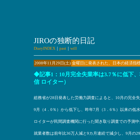
JIROの独断的日記
DiaryINDEX
｜
past
｜
will
2008年11月29日(土)
金曜日に発表された、日本の経済指
◆記事1：10月完全失業率は3.7％に低下、
信 ロイター）
総務省が28日発表した労働力調査によると、10月の完全
9月（4．0％）から低下し、昨年7月（3．6％）以来の低
ロイターが民間調査機関に行った聞き取り調査での予測中
就業者数は前年比36万人減と9カ月連続で減少し、9月の