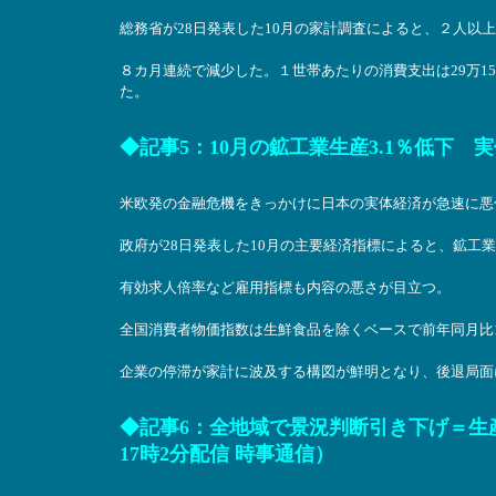
総務省が28日発表した10月の家計調査によると、２人以
８カ月連続で減少した。１世帯あたりの消費支出は29万1
た。
◆記事5：10月の鉱工業生産3.1％低下 実体
米欧発の金融危機をきっかけに日本の実体経済が急速に悪
政府が28日発表した10月の主要経済指標によると、鉱工業
有効求人倍率など雇用指標も内容の悪さが目立つ。
全国消費者物価指数は生鮮食品を除くベースで前年同月比1
企業の停滞が家計に波及する構図が鮮明となり、後退局面
◆記事6：全地域で景況判断引き下げ＝生産
17時2分配信 時事通信）