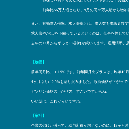
職探しをあきらめた人口がカウントされる非労働力
前年比56万人増となり、9月の同36万人増から増
また、有効求人倍率。求人倍率とは、求人数を求職者数で割
求人倍率が1.0を下回っているというのは、仕事を探して
去年の12月からずっと1%割れが続いてます。雇用情勢、
【物価】
前年同月比、＋1.9%です。前年同月比プラスは、昨年10
4ヶ月ぶりに2.0%を割り混みました。原油価格が下がっ
ガソリン価格の下がり方、すごいですからね。
いい話は、これぐらいですね。
【家計】
企業の儲けが減って、給与所得が増えないのに、13ヶ月