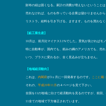
財布の紐は固くなる。家計の消費が増えないということは
売れなければ、ものを作っている企業は儲かりませんから
リストラ。給料を引き下げる。ますます。ものを買わなく
【鉱工業生産】
10月は、前月比マイナス3.1%でした。景気が良ければ
特に自動車が、国内でも、頼みの綱のアメリカでも、売れ
いつ、プラスに変わるか、全く見込みが立ちません。
【地域経済動向】
これは、
内閣府
が3ヶ月に一回発表するのです。
ここに載
それの、
平成20年11月
の４ページを見て下さい。
全国を11の地域に分けて経済動向を見るのですが、前回
11全ての地域で下方修正されています。