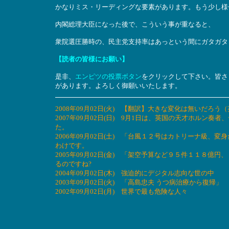
かなりミス・リーディングな要素があります。もう少し様
内閣総理大臣になった後で、こういう事が重なると、
衆院選圧勝時の、民主党支持率はあっという間にガタガタ
【読者の皆様にお願い】
是非、
エンピツの投票ボタン
をクリックして下さい。皆さ
があります。よろしく御願いいたします。
2008年09月02日(火) 【翻訳】大きな変化は無いだろ
2007年09月02日(日) 9月1日は、英国の天才ホルン奏者
た。
2006年09月02日(土) 「台風１２号はカトリーナ級、
わけです。
2005年09月02日(金) 「架空予算など９５件１１８
るのですね?
2004年09月02日(木) 強迫的にデジタル志向な世の中
2003年09月02日(火) 「高島忠夫 うつ病治療から復帰
2002年09月02日(月) 世界で最も危険な人々