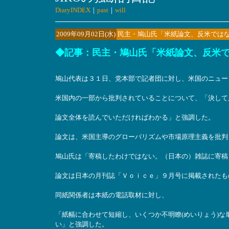
DiaryINDEX
｜
past
｜
will
2009年09月02日(水)
民主・鳩山氏「米紙論文、反米では
◆記事：民主・鳩山氏「米紙論文、反米では
鳩山代表は３１日、党本部で記者団に対し、米国のニュー
米国内の一部から批判されていることについて、「決して
論文全体を読んでいただければわかる」と強調した。
論文は、米国主導のグローバリズムや市場原理主義を批判
鳩山氏は「寄稿したわけではない。（日本の）雑誌に寄稿
論文は日本の月刊誌「Ｖｏｉｃｅ」９月号に掲載されたも
同紙関係者は本紙の電話取材に対し、
「紙幅に合わせて短縮し、いくつか不明瞭(めいりょう)
い」と強調した。