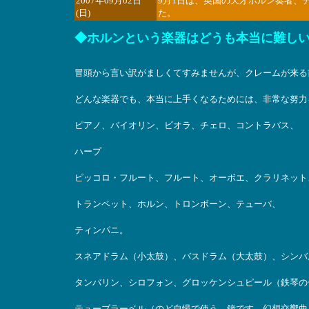
2007年09月02日
9月1日は、英国の天才ホルン奏者、デ
(日)
た。
◆ホルンという楽器はどうも本当に難し
冒頭から言い訳がましくてすみませんが、クレームが来る
どんな楽器でも、本当に上手くなるためには、非常な努力
ピアノ、バイオリン、ビオラ、チェロ、コントラバス、
ハープ
ピッコロ・フルート、フルート、オーボエ、クラリネット
トランペット、ホルン、トロンボーン、テューバ、
ティンパニ。
スネアドラム（小太鼓）、バスドラム（大太鼓）、シンバ
タンバリン、シロフォン、グロッケンシュピール（鉄琴の
テューブラーベル（のど自慢で使う、鐘です、幻想交響曲