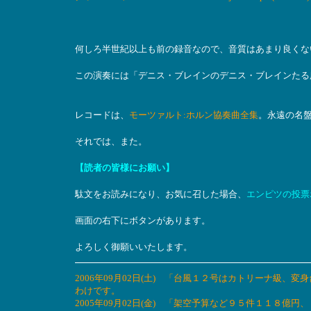
何しろ半世紀以上も前の録音なので、音質はあまり良くな
この演奏には「デニス・ブレインのデニス・ブレインたる
レコードは、
モーツァルト:ホルン協奏曲全集
。永遠の名
それでは、また。
【読者の皆様にお願い】
駄文をお読みになり、お気に召した場合、
エンピツの投票
画面の右下にボタンがあります。
よろしく御願いいたします。
2006年09月02日(土) 「台風１２号はカトリーナ級、
わけです。
2005年09月02日(金) 「架空予算など９５件１１８