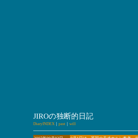
JIROの独断的日記
DiaryINDEX
｜
past
｜
will