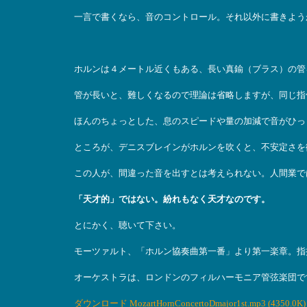
一言で書くなら、音のコントロール。それ以外に書きよう
ホルンは４メートル近くもある、長い真鍮（ブラス）の管
管が長いと、難しくなるので理論は省略しますが、同じ指
ほんのちょっとした、息のスピードや量の加減で音がひっ
ところが、デニスブレインがホルンを吹くと、不安定さを
この人が、間違った音を出すとは考えられない。人間業で
「天才的」ではない。紛れもなく天才なのです。
とにかく、聴いて下さい。
モーツァルト、「ホルン協奏曲第一番」より第一楽章。指
オーケストラは、ロンドンのフィルハーモニア管弦楽団で
ダウンロード MozartHornConcertoDmajor1st.mp3 (4350.0K)