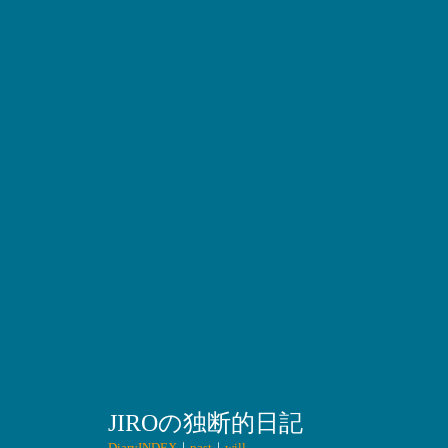
JIROの独断的日記
DiaryINDEX
｜
past
｜
will