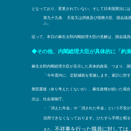
となっており、変更されていない。そして日本国憲法には
第九十九条 天皇又は摂政及び国務大臣、国会議員
ふ。
従って、本日の麻生太郎内閣総理大臣の見解は、国会議員
◆その他、内閣総理大臣が具体的に「約
麻生太郎内閣総理大臣が呈示した具体的政策、つまり、国
「今年度内に、定額減税を実施します。家計に対す
衆院選後（余り考えたくないが）、麻生政権が続いた場合
次は、社会保険庁。
・「消えた年金」や「消された年金」という不安が
信用できなくなっております。ひたすら手間と暇を
不祥事を行った職員に対しては
また、