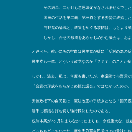
その結果、二か月も意思決定がなされませんでした
国民の生活を第二義、第三義とする姿勢に終始した
与野党の論戦と、政策をめぐる攻防は、もとより議
しかし、合意の形成をあらかじめ拒む議会は、およ
と述べた。確かにあの空白は民主党が徒に「反対の為の反
民主党も一体、どういう政党なのか「？？？」のことが多
しかし、過去、私は、何度も書いたが、参議院で与野党が
「合意の形成をあらかじめ拒む議会」ではなかったのか。
安倍政権下の自民党は、憲法改正の手続きとなる「国民投
勝手に審議を打ち切り強行採決したのである。
税制本案が2ヶ月決まらなかったよりも、余程重大な、独
どっちもどっちなのだ。麻生氏乃至自民党はその意味にお