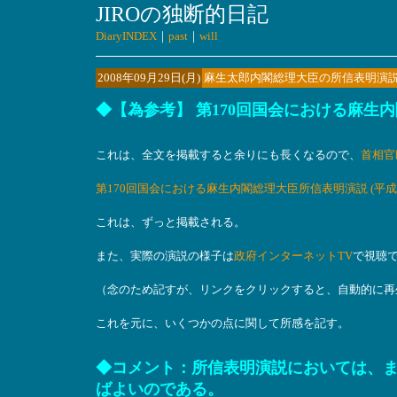
JIROの独断的日記
DiaryINDEX
｜
past
｜
will
2008年09月29日(月)
麻生太郎内閣総理大臣の所信表明演
◆【為参考】 第170回国会における麻生内
これは、全文を掲載すると余りにも長くなるので、
首相官
第170回国会における麻生内閣総理大臣所信表明演説 (平成2
これは、ずっと掲載される。
また、実際の演説の様子は
政府インターネットTV
で視聴
（念のため記すが、リンクをクリックすると、自動的に再
これを元に、いくつかの点に関して所感を記す。
◆コメント：所信表明演説においては、
ばよいのである。