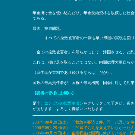
年金掛け金を使い込んだり、年金受給資格を改竄した社会
である。
最後、拉致問題。
すべての拉致被害者の一刻も早い帰国の実現を図り
「全ての拉致被害者」を明らかにして、帰国させる、と約
これは、揚げ足を取ることではない。内閣総理大臣自らが
（麻生氏が首相であり続けるならば、だが）。
国政の最高責任者が、国権の最高機関、国会に対して約束
【読者の皆様にお願い】
是非、
エンピツの投票ボタン
をクリックして下さい。皆さ
があります。よろしく御願いいたします。
2007年09月29日(土) 「救急車要請２件、同一と思
2006年09月29日(金) 「20歳で九九を覚えていなか
2005年09月29日(木) 企業収益は順調に伸びているが