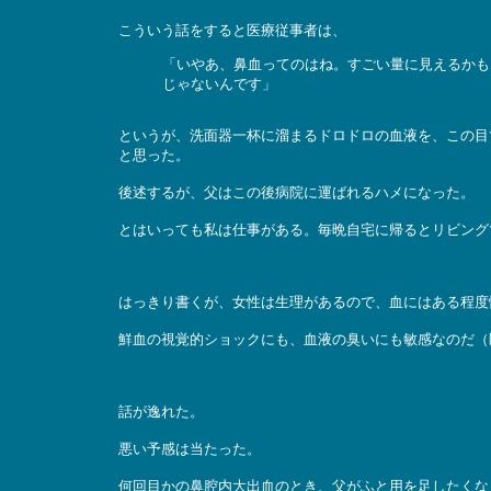
こういう話をすると医療従事者は、
「いやあ、鼻血ってのはね。すごい量に見えるかも
じゃないんです」
というが、洗面器一杯に溜まるドロドロの血液を、この目
と思った。
後述するが、父はこの後病院に運ばれるハメになった。
とはいっても私は仕事がある。毎晩自宅に帰るとリビング
はっきり書くが、女性は生理があるので、血にはある程度
鮮血の視覚的ショックにも、血液の臭いにも敏感なのだ（
話が逸れた。
悪い予感は当たった。
何回目かの鼻腔内大出血のとき、父がふと用を足したくな