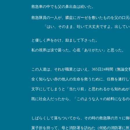
救急車の中でも父の鼻出血は続いた。
救急隊員の一人が、膿盆にガーゼを敷いたものを父の口元
「はい、そのまま、吐いて大丈夫ですよ。出してい
と優しく声をかけ、励まして下さった。
私の視界は涙で曇った。心底「ありがたい」と思った。
この人達は、それが職業とはいえ、365日24時間（無論交
全く知らない赤の他人の生命を救うために、任務を遂行し
文字にしてしまうと「当たり前」と思われるかも知れぬが
既に社会人だったから、「このような人々の給料になるの
しばらくして落ちついてから、その時の救急隊の方々に御
菓子折を持って、母と消防署を訪ねた（何処の消防署に所