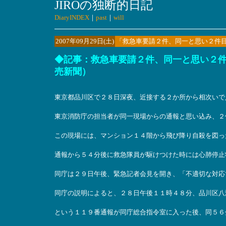
JIROの独断的日記
DiaryINDEX
｜
past
｜
will
2007年09月29日(土)
「救急車要請２件、同一と思い２件
◆記事：救急車要請２件、同一と思い２件目
売新聞）
東京都品川区で２８日深夜、近接する２か所から相次いで
東京消防庁の担当者が同一現場からの通報と思い込み、２
この現場には、マンション１４階から飛び降り自殺を図っ
通報から５４分後に救急隊員が駆けつけた時には心肺停止
同庁は２９日午後、緊急記者会見を開き、「不適切な対応
同庁の説明によると、２８日午後１１時４８分、品川区八
という１１９番通報が同庁総合指令室に入った後、同５６