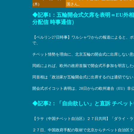
(木)
国さん。
◆
記事1：
五輪開会式欠席を表明＝EU外相
分配信 時事通信）
【ベルリン27日時事】ワルシャワからの報道によると、ポ
で、
チベット情勢を理由に、北京五輪の開会式に出席しない意
同紙によれば、欧州の政府首脳で開会式不参加を明言した
同首相は「政治家が五輪開会式に出席するのは適切でない
開会式ボイコット表明は、28日からの欧州連合（EU）非
◆記事2：
「自由欲しい」と直訴 チベット寺院で若
【ラサ（中国チベット自治区）２７日共同】「ダライ・ラ
２７日、中国政府手配の取材で北京からチベット自治区ラ