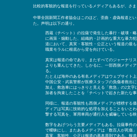
比較的客観的な報道を行っているメディアもあるが、さま
中華全国新聞工作者協会はこのほど、歪曲・虚偽報道とい
た。声明は以下の通り。
西蔵（チベット）の拉薩で発生した暴行・破壊・略
に画策・煽動した、組織的・計画的な重大な暴力犯
道において、真実・客観性・公正という報道の最も
職業モラルに根底から背を向けている。
真実は報道の命であり、またすべてのジャーナリス
よりも重んじてきた。しかるに、一部西側メディア
る。
たとえば海外のある有名メディアはウェブサイト上
中国公安・武装警察が医療スタッフの負傷者救出に
加え、救急車にはっきりと見える「救急」の2文字
加者を拘束したことを「チベットで起きた新たな事
同様に、報道の客観性も西側メディアが標榜する価
ディアは写真に技術的な処理を加えることをいとわ
撃する写真を、軍用車両が通行人を威嚇している映
数字をあげつらう主要メディアもある。拉薩事件の
で曖昧にし、またあるメディアは「数百人が死傷」
真実、客観性、公正は報道の基本原則である。報道