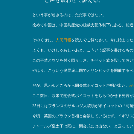
と声を震わせて訴える。
という事が起きるのは、ただ事ではない。
改めて中国は、中国共産党の独裁支配体制下にある、前近
そのくせに、
人民日報
を読んでご覧なさい。今に始まった
よくも、いけしゃあしゃあと、こういう記事を書けるもの
この平然とウソを付く図々しさ。チベット族を殺しておい
やはり、こういう発展途上国でオリンピックを開催するべ
だが、思わぬところから開会式ボイコット声明が出た。
記
ここ数日、欧米で開会式ボイコットをちらつかせる発言が
25日にはフランスのサルコジ大統領がボイコットの「可
今頃、英国のブラウン首相と会談しているはず。イギリス
チャールズ皇太子は既に、開会式には出ない、と云ってい