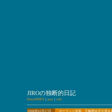
JIROの独断的日記
DiaryINDEX
｜
past
｜
will
2008年03月27日
「ポーランド首相、五輪開会式欠席を