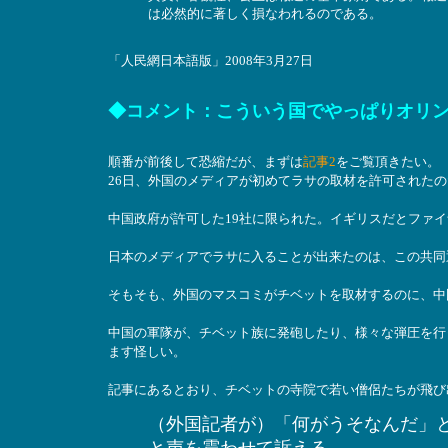
は必然的に著しく損なわれるのである。
「人民網日本語版」2008年3月27日
◆コメント：こういう国でやっぱりオリ
順番が前後して恐縮だが、まずは
記事2
をご覧頂きたい。
26日、外国のメディアが初めてラサの取材を許可されたの
中国政府が許可した19社に限られた。イギリスだとファイ
日本のメディアでラサに入ることが出来たのは、この共同
そもそも、外国のマスコミがチベットを取材するのに、中
中国の軍隊が、チベット族に発砲したり、様々な弾圧を行
ます怪しい。
記事にあるとおり、チベットの寺院で若い僧侶たちが飛び
（外国記者が）「何がうそなんだ」