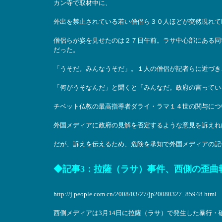
カン寺で取材中に、
外出を禁止されている若い僧侶ら３０人ほどが突然現れて
僧侶らが姿を見せたのは２７日午前。ラサ中心部にある同
だった。
「うそだ。みんなうそだ」。１人の僧侶が記者らに近づき
「何がうそなんだ」と聞くと「みんなだ。政府の言ってい
チベット仏教の最高指導者ダライ・ラマ１４世の関与につ
外国メディアに政府の見解を否定するような意見を訴えれ
だが、訴えを伝えるため、危険を承知で外国メディアの記
◆記事3
：拉薩（ラサ）事件、西側の歪曲
http://j.people.com.cn/2008/03/27/jp20080327_85948.html
西側メディアは3月14日に拉薩（ラサ）で発生した暴行