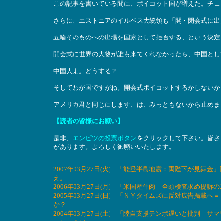
この記事を書いている間に、ボイコット国が増えた。チェ
さらに、エストニアのイルベス大統領も「開・閉会式に出
五輪そのものへの出場を国家として拒否する、という決定
開会式に世界の大物が誰も来てくれなかったら、中国とし
中国人よ。どうする？
そしてわが国ですがね。開会式ボイコットするかしないか
アメリカ君と同じにします、は、みっともないから止めま
【読者の皆様にお願い】
是非、
エンピツの投票ボタン
をクリックして下さい。皆さ
があります。よろしく御願いいたします。
2007年03月27日(火) 「能登半島地震：両陛下が見
え。
2006年03月27日(月) 「米国産牛肉 全頭検査求め
2005年03月27日(日) 「ＮＹタイムズに反対広告掲
か？
2004年03月27日(土) 「陸自支援テンポ遅いと批判