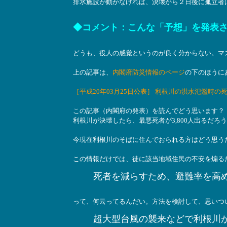
排水施設が動かなければ、決壊から２日後に孤立者
◆コメント：こんな「予想」を発表
どうも、役人の感覚というのが良く分からない。マ
上の記事は、
内閣府防災情報のページ
の下のほうに
［平成20年03月25日公表］ 利根川の洪水氾濫時
この記事（内閣府の発表）を読んでどう思います？
利根川が決壊したら、最悪死者が3,800人出るだ
今現在利根川のそばに住んでおられる方はどう思うだ
この情報だけでは、徒に該当地域住民の不安を煽る
死者を減らすため、避難率を高
って、何云ってるんだい。方法を検討して、思いつ
超大型台風の襲来などで利根川