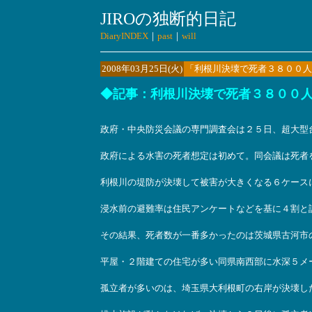
JIROの独断的日記
DiaryINDEX
｜
past
｜
will
2008年03月25日(火)
「利根川決壊で死者３８００人
◆記事：利根川決壊で死者３８００人、
政府・中央防災会議の専門調査会は２５日、超大型
政府による水害の死者想定は初めて。同会議は死者
利根川の堤防が決壊して被害が大きくなる６ケース
浸水前の避難率は住民アンケートなどを基に４割と
その結果、死者数が一番多かったのは茨城県古河市
平屋・２階建ての住宅が多い同県南西部に水深５メ
孤立者が多いのは、埼玉県大利根町の右岸が決壊し