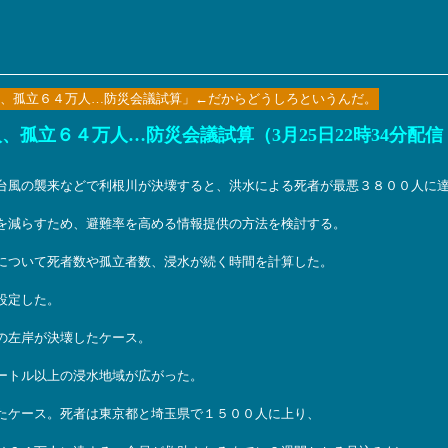
、孤立６４万人…防災会議試算」←だからどうしろというんだ。
孤立６４万人…防災会議試算（3月25日22時34分配信
台風の襲来などで利根川が決壊すると、洪水による死者が最悪３８００人に
を減らすため、避難率を高める情報提供の方法を検討する。
について死者数や孤立者数、浸水が続く時間を計算した。
設定した。
の左岸が決壊したケース。
ートル以上の浸水地域が広がった。
たケース。死者は東京都と埼玉県で１５００人に上り、