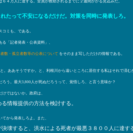
は６４万人に達する。全員が救助されるまでに２週間かかる見込みだ。
されたって不安になるだけだ。対策を同時に発表しろ。
スコミも、である。
ある「記者発表・公表資料」、
の死者数・孤立者数等の公表について
をそのまま写しただけの情報である。
ろうと。ああそうですか。と、利根川から遠いところに居住する私はそれで済む
ろう。最大3,800人が死ぬだろうって、覚悟しろ、と言う意味か？
だけではないか。政府は、
める情報提供の方法を検討する。
いてから発表しろよ。また、
が決壊すると、洪水による死者が最悪３８００人に達す