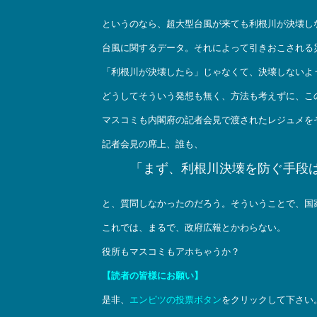
というのなら、超大型台風が来ても利根川が決壊し
台風に関するデータ。それによって引きおこされる
「利根川が決壊したら」じゃなくて、決壊しないよ
どうしてそういう発想も無く、方法も考えずに、こ
マスコミも内閣府の記者会見で渡されたレジュメを
記者会見の席上、誰も、
「まず、利根川決壊を防ぐ手段
と、質問しなかったのだろう。そういうことで、国
これでは、まるで、政府広報とかわらない。
役所もマスコミもアホちゃうか？
【読者の皆様にお願い】
是非、
エンピツの投票ボタン
をクリックして下さい