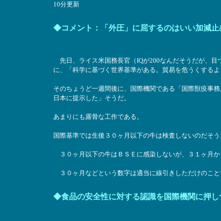
10分更新
◆コメント：「外圧」に屈するのはいい加減止
先日、ライス米国務長官（IQが200なんだそうだが、
に、「科学に基づく世界基準がある。貿易を危うくするよ
そのちょうど一週間後に、国際機関である「国際獣疫事務
日本に提示した」そうだ。
あまりにも露骨な工作である。
国際基準では生後３０ヶ月以下の牛は検査しないのだそう
３０ヶ月以下の牛はＢＳＥに感染しないが、３１ヶ月か
３０ヶ月などという数字は適当に線引きしただけのこと
◆食品の安全性に対する認識を国際機関に押し