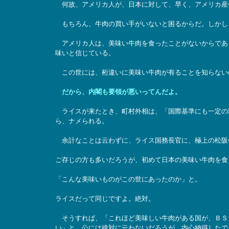
何故、アメリカ人が、日本に対して、早く、アメリカ産
もちろん、牛肉の買い手がいないと困るからだ。しかし
アメリカ人は、美味い牛肉を食ったことがないからであ
味いと信じている。
この世には、桁違いに美味い牛肉が有ることを知らない
だから、内閣も要領が悪いってんだよ。
ライスが来たとき、町村外相は、「国際基準にも一定の
ら、ナメられる。
余計なことは云わずに、ライス国務長官に、極上の松阪
ご存じの方も多いだろうが、初めて日本の美味い牛肉を食
「こんな美味いものがこの世にあったのか」と。
ライスだって同じですよ。絶対。
そうすれば、「これほど美味しい牛肉がある国が、ＢＳ
い」と、公には絶対に云わないだろうが、内心納得したで