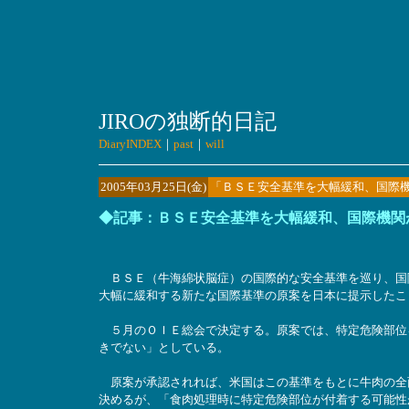
JIROの独断的日記
DiaryINDEX
｜
past
｜
will
2005年03月25日(金)
「ＢＳＥ安全基準を大幅緩和、国際
◆記事：ＢＳＥ安全基準を大幅緩和、国際機関
ＢＳＥ（牛海綿状脳症）の国際的な安全基準を巡り、国
大幅に緩和する新たな国際基準の原案を日本に提示したこ
５月のＯＩＥ総会で決定する。原案では、特定危険部位
きでない」としている。
原案が承認されれば、米国はこの基準をもとに牛肉の全
決めるが、「食肉処理時に特定危険部位が付着する可能性が残