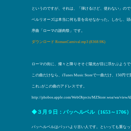
というのですが、それは、「弾けるけど、使わない」ので
ベルリオーズは本当に何も音を出せなかった。しかし、頭
序曲「ローマの謝肉祭」です。
ダウンロード RomanCarnival.mp3 (8368.9K)
ローマの街に、燦々と降りそそぐ陽光が目に浮かぶようで
この曲だけなら、iTunes Music Storeで一曲だけ、150
これ↓がこの曲のアドレスです。
http://phobos.apple.com/WebObjects/MZStore.woa/wa/vi
◆３月９日：パッヘルベル（1653～1706
パッヘルベルはバッハより古い人です。といっても重なっ