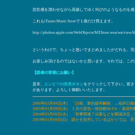
悲壮感を漂わせながら高揚してゆく叫びのようなものを感
これもiTunes Music Storeで１曲だけ買えます。
http://phobos.apple.com/WebObjects/MZStore.woa/wa/vi
というわけで、ちょっと急いでまとめましたがどれも、完
お楽しみ頂けるのではないかと思います。それでは、この
【読者の皆様にお願い】
是非、
エンピツの投票ボタン
をクリックして下さい。皆さ
があります。よろしく御願いいたします。
2006年03月09日(木) 「日銀、量的緩和解除」←福井日
2005年03月09日(水) １月の景気一致指数88.9％・
2004年03月09日(火) 「有事関連７法案などを閣議
2003年03月09日(日) 誰かを批判しているばかりでは、