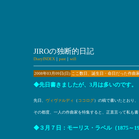
JIROの独断的日記
DiaryINDEX
｜
past
｜
will
2008年03月09日(日)
ここ数日、誕生日・命日だった作曲
◆先日書きましたが、3月は多いのです。
先日、
ヴィヴァルディ
（
ココログ
）の稿で書いたとおり、
その都度、一人の作曲家を特集すると、正直言って私も書
◆３月７日：モーリス・ラベル（1875～1