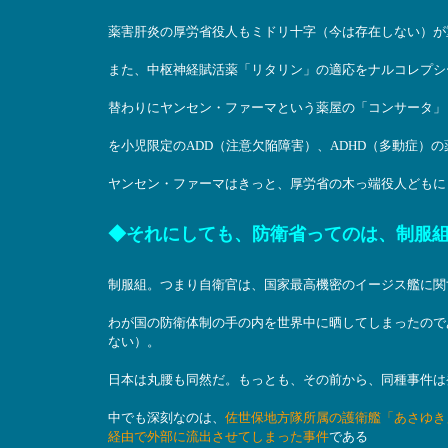
薬害肝炎の厚労省役人もミドリ十字（今は存在しない）が
また、中枢神経賦活薬「リタリン」の適応をナルコレプシ
替わりにヤンセン・ファーマという薬屋の「コンサータ」
を小児限定のADD（注意欠陥障害）、ADHD（多動症）
ヤンセン・ファーマはきっと、厚労省の木っ端役人どもに
◆それにしても、防衛省ってのは、制服
制服組。つまり自衛官は、国家最高機密のイージス艦に関
わが国の防衛体制の手の内を世界中に晒してしまったので
ない）。
日本は丸腰も同然だ。もっとも、その前から、同種事件は
中でも深刻なのは、
佐世保地方隊所属の護衛艦「あさゆき
経由で外部に流出させてしまった事件
である