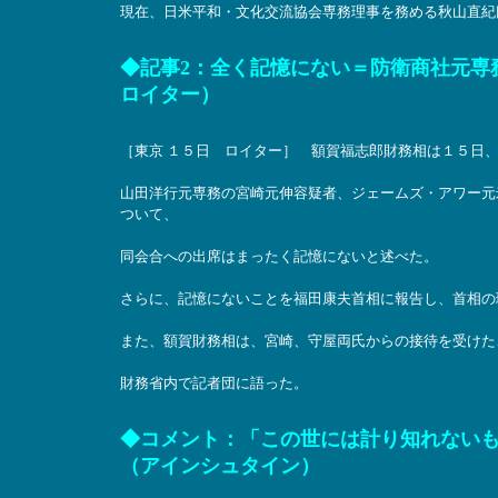
現在、日米平和・文化交流協会専務理事を務める秋山直紀
◆記事2：全く記憶にない＝防衛商社元専務
ロイター）
［東京 １５日 ロイター］ 額賀福志郎財務相は１５日
山田洋行元専務の宮崎元伸容疑者、ジェームズ・アワー元
ついて、
同会合への出席はまったく記憶にないと述べた。
さらに、記憶にないことを福田康夫首相に報告し、首相の
また、額賀財務相は、宮崎、守屋両氏からの接待を受け
財務省内で記者団に語った。
◆コメント：「この世には計り知れない
（アインシュタイン）