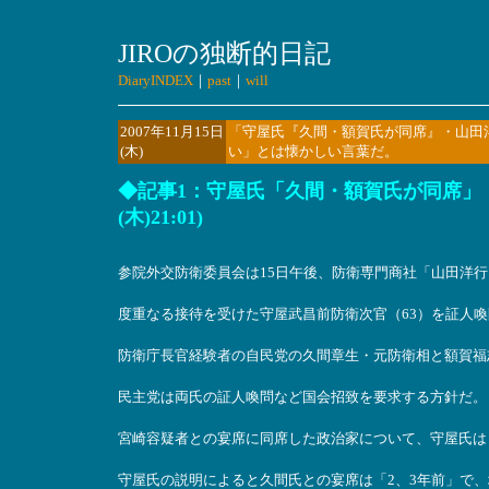
JIROの独断的日記
DiaryINDEX
｜
past
｜
will
2007年11月15日
「守屋氏『久間・額賀氏が同席』・山田
(木)
い」とは懐かしい言葉だ。
◆記事1：守屋氏「久間・額賀氏が同席」・山
(木)21:01)
参院外交防衛委員会は15日午後、防衛専門商社「山田洋行
度重なる接待を受けた守屋武昌前防衛次官（63）を証人
防衛庁長官経験者の自民党の久間章生・元防衛相と額賀福
民主党は両氏の証人喚問など国会招致を要求する方針だ。
宮崎容疑者との宴席に同席した政治家について、守屋氏は
守屋氏の説明によると久間氏との宴席は「2、3年前」で