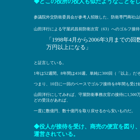
◆どこの役所の役人も似たようなことを
参議院外交防衛委員会が参考人招致した、防衛専門商社山
山田洋行による守屋武昌前防衛次官（63）へのゴルフ接
「1998年4月から2006年3月までの
万円以上になる」
と証言している。
1年は52週間。8年間は416週。単純に300回（「以上」だ
つまり、10日に一回のペースでゴルフ接待を8年間も受け
山田洋行にしてみれば、守屋防衛事務次官の接待に1,50
どの受注があれば、
一度に数億円、数十億円を取り戻せるから安いものだ。
◆役人が接待を受け、商売の便宜を図り
運営されている。