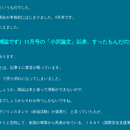
というものでした。
国会が本格的にはじまりました。9月末です。
たえました。
（雑誌です）11月号の「小沢論文」以来、すったもんだ
あります。
ことは、記事１に要旨が載っています。
す）で売り切れになってしまいました。
しょうか。雑誌は本と違って増刷ができないので、
るでしょうからそれを待つしかないですね。
ガソリンスタンド（給油活動）が違憲だ、と言っていた人が、
ストと交戦して、各国の軍隊から死者が出ている、ＩＳＡＦ（国際安全支援