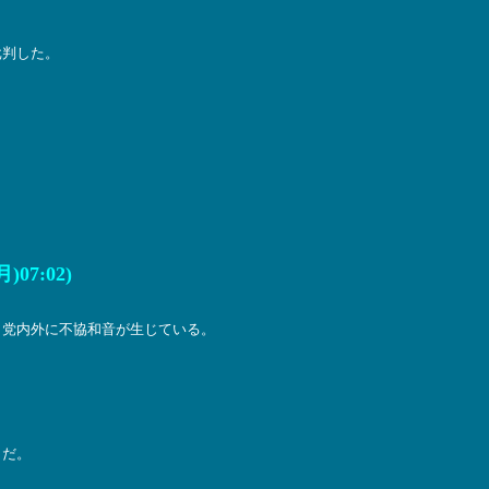
批判した。
7:02)
、党内外に不協和音が生じている。
らだ。