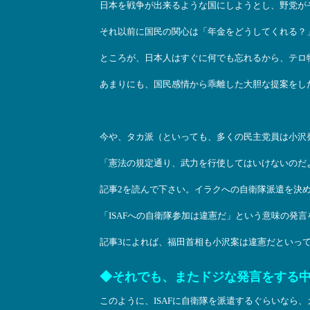
日本を戦争が出来るような国にしようとし、野党が
それ以前に国民の関心は「年金をどうしてくれる？
ところが、日本人はすぐに何でも忘れるから、テロ
あまりにも、国民感情から乖離した大胆な提案をし
今や、タカ派（といっても、多くの民主党員は小沢
「憲法の規定通り、武力を行使してはいけないのだ
記事2を読んで下さい。イラクへの自衛隊派遣を決
「ISAFへの自衛隊参加は違憲だ」という意味の発
記事3によれば、福田首相も小沢案は違憲だといっ
◆それでも、またドジな発言をする
このように、ISAFに自衛隊を派遣するぐらいなら