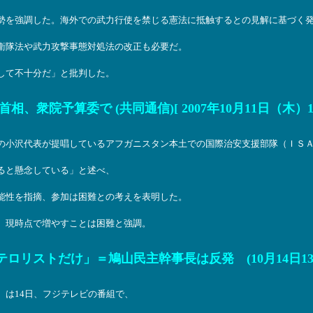
勢を強調した。海外での武力行使を禁じる憲法に抵触するとの見解に基づく
衛隊法や武力攻撃事態対処法の改正も必要だ。
して不十分だ」と批判した。
衆院予算委で (共同通信)[ 2007年10月11日（木）12
の小沢代表が提唱しているアフガニスタン本土での国際治安支援部隊（ＩＳ
ると懸念している」と述べ、
能性を指摘、参加は困難との考えを表明した。
、現時点で増やすことは困難と強調。
ロリストだけ」＝鳩山民主幹事長は反発 (10月14日13
）は14日、フジテレビの番組で、