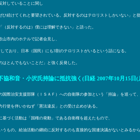
反対していることに関し
ぜひ続けてくれと要望されている。反対するのはテロリストしかいない」と
「（反対するのは）僕には理解できない」と語った。
歌山市内のホテルで記者会見し、
対しており、日本（国民）にも3割のテロリストがいるという話になる。
のはとんでもないことだ」と強く反発した。
音・小沢氏持論に抵抗強く(日経 2007年10月15日(月)0
の国際治安支援部隊（ＩＳＡＦ）への自衛隊の参加という「持論」を巡って
力行使を伴いかねず「憲法違反」との受け止めがある。
に基づく活動は「国権の発動」である自衛権を超えたもので、
いうもの。給油活動の継続に反対するのも直接的な国連決議がないとみるか