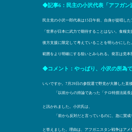
◆記事6：民主の小沢代表「アフガン派遣は
民主党の小沢一郎代表は15日午前、自身が提唱し
「世界が日本に武力で期待することはない。食糧支
後方支援に限定して考えていることを明らかにした
範囲をより明確にする狙いとみられる。発言は党本
◆コメント：やっぱり、小沢の所為
いいですか。7月29日の参院選で野党が大勝した直
「以前からの持論であった「テロ特措法延長
と訊かれました。小沢氏は、
「前から反対だと言っているのに、急に賛成
と答えました。理由は、アフガニスタン戦争はアメ