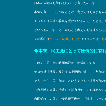
日本の自衛隊も加わえたい、と言ったのです。
本気で言っているのかどうか、定かではありません
ＩＳＡＦは国連の委託を受けているので、たとえ、
というものです。どこからどう考えても無理がある
その理由は
つい先日説明しました
（ココログは
こち
◆本来、民主党にとって圧倒的に有
これで、民主党の政権奪取は、絶望的ですね。
テロ特措法延長に反対する小沢氏に対して、与党は
そうしたら、民主党は、というよりも小沢氏が党内
（自衛隊を海外に派遣して武力行使しても構わない
自民党はこの前まで安倍晋三氏が、「戦後レジーム