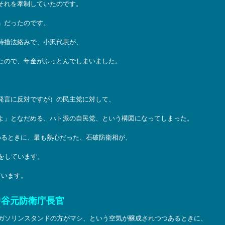
それを牽制していたのです。
」だったのです。
特措法絡みで、小沢代表が、
たので、年金がふっとんでしまいました。
発言に反対ですが）の民主党に対して、
よ」となだめる、ハト派の自民党、という構図になってしまった。
めるときに、最も熱心だった、石破防衛相が、
言をしています。
ています。
中谷元防衛庁長官
、ガソリンスタンドの方がマシ、という空気が醸成されつつあるときに、