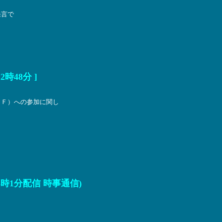
発言で
時48分 ]
ＡＦ）への参加に関し
時1分配信 時事通信)