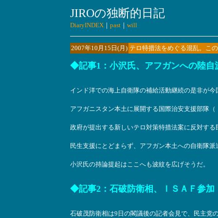
JIROの独断的日記
DiaryINDEX
｜
past
｜
will
2007年10月15日(月)
テロ特措法をめぐる混乱。この
◆記事1：小沢氏、アフガンへの陸自
インド洋での海上自衛隊の補給活動継続の是非が今
アフガニスタン本土に展開する国際治安支援部隊（
政府が提出する新しいテロ対策特措法案に反対する
民生支援にとどまらず、アフガン本土への自衛隊派
小沢氏の持論提起はここへも波紋を広げそうだ。
◆記事2：石破防衛相、ＩＳＡＦ参加「憲
石破茂防衛相は9日の閣議後の記者会見で、民主党