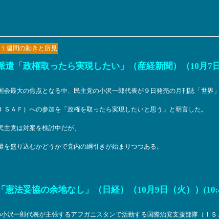
１週間の動きと所見
派遣「政権取ったら実現したい」（産経新聞）（10月7
国会最大の焦点となる中、民主党の小沢一郎代表が９日発売の月刊誌「世界
ＩＳＡＦ）への参加を「政権を取ったら実現したいと思う」と明言した。
民主党は対案を検討中だが、
遣を盛り込むかどうかで党内の綱引きが始まりつつある。
法妥協の余地なし」（日経）（10月9日（火））(10:4
の小沢一郎代表が主張するアフガニスタンで活動する国際治安支援部隊（ＩＳ