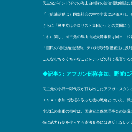
民主党がインド洋での海上自衛隊の給油活動継続に
「（給油活動は）国際社会の中で非常に評価され、
さらに「民主党はテロリスト集団か」との質問にも
これに関し、民主党の鳩山由紀夫幹事長は同日、和
「国民の3割は給油活動、テロ対策特別措置法に反
こんなむちゃくちゃなことをテレビの前で発言する
◆記事5：アフガン部隊参加、野党に不協和
民主党の小沢一郎代表が打ち出したアフガニスタン
ＩＳＡＦ参加は政権を取った後の戦略とはいえ、武
小沢氏の主張の根幹は、国連安全保障理事会の決議
仮に武力行使を伴っても憲法９条には違反しないと