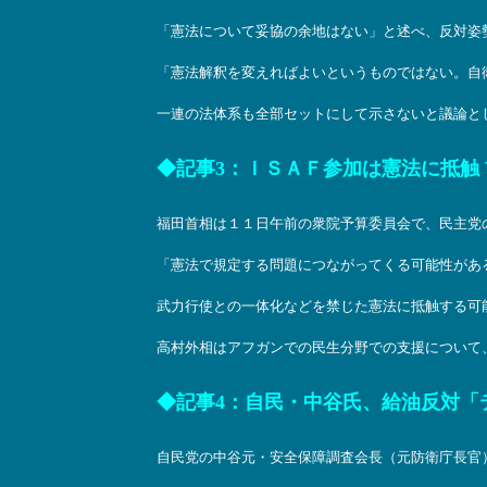
「憲法について妥協の余地はない」と述べ、反対姿
「憲法解釈を変えればよいというものではない。自
一連の法体系も全部セットにして示さないと議論と
◆記事3：ＩＳＡＦ参加は憲法に抵触 首相、
福田首相は１１日午前の衆院予算委員会で、民主党
「憲法で規定する問題につながってくる可能性があ
武力行使との一体化などを禁じた憲法に抵触する可
高村外相はアフガンでの民生分野での支援について
◆記事4：自民・中谷氏、給油反対「テ
自民党の中谷元・安全保障調査会長（元防衛庁長官