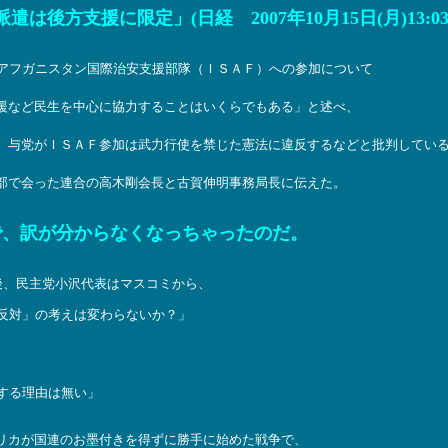
後方支援に限定」(日経 2007年10月15日(月)13:03
たアフガニスタン国際治安支援部隊（ＩＳＡＦ）への参加について
援など民生を中心に協力することはいくらでもある」と述べ、
。与党がＩＳＡＦ参加は武力行使を禁じた憲法に違反するなどと批判してい
部で会った連合の高木剛会長と古賀伸明事務局長に伝えた。
で、訳が分からなくなっちゃったのだ。
後、民主党小沢代表はマスコミから、
反対」の考えは変わらないか？」
する理由は無い」
リカが国連のお墨付きを得ずに勝手に始めた戦争で、