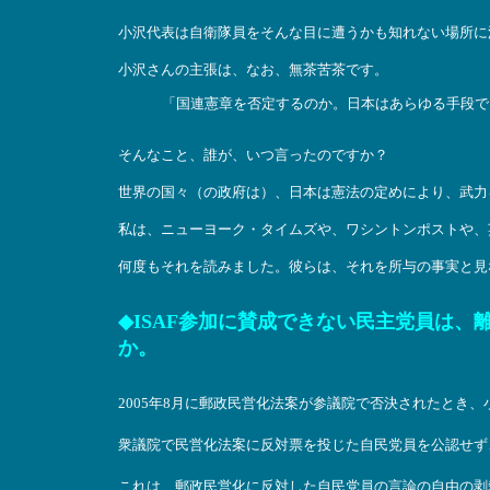
小沢代表は自衛隊員をそんな目に遭うかも知れない場所に
小沢さんの主張は、なお、無茶苦茶です。
「国連憲章を否定するのか。日本はあらゆる手段で
そんなこと、誰が、いつ言ったのですか？
世界の国々（の政府は）、日本は憲法の定めにより、武力
私は、ニューヨーク・タイムズや、ワシントンポストや、英国の
何度もそれを読みました。彼らは、それを所与の事実と見
◆ISAF参加に賛成できない民主党員は
か。
2005年8月に郵政民営化法案が参議院で否決されたとき
衆議院で民営化法案に反対票を投じた自民党員を公認せず
これは、郵政民営化に反対した自民党員の言論の自由の剥