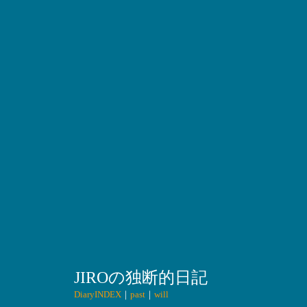
JIROの独断的日記
DiaryINDEX
｜
past
｜
will