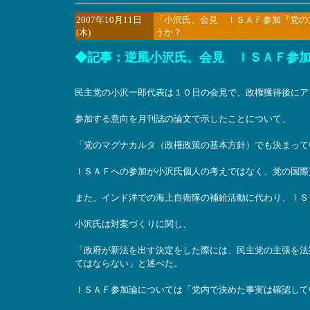
2007年10月11日
「小沢氏、会見 ＩＳＡＦ参加『党の
(木)
うか？
◆記事：逆風小沢氏、会見 ＩＳＡＦ参加「
民主党の小沢一郎代表は１０日の会見で、政権獲得後にア
参加する意向を月刊誌の論文で示したことについて、
「党のマグナカルタ（政権政策の基本方針）でも決まって
ＩＳＡＦへの参加が小沢氏個人の考えではなく、党の国際
また、インド洋での海上自衛隊の補給活動に代わり、ＩＳ
小沢氏は対案づくりに関し、
「政府が新法を出す決定をした際には、民主党の主張を法
てはならない」と述べた。
ＩＳＡＦ参加論については「党内で決めた事実は確認して