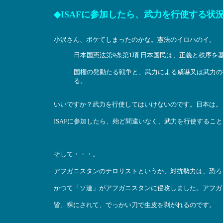
◆ISAFに参加したら、武力を行使する
小沢さん、ボケてしまったのかな。憲法のイロハのイ。
日本国憲法第9条第1項 日本国民は、正義と秩序を
国権の発動たる戦争と、武力による威嚇又は武力の
る。
いいですか？武力を行使してはいけないのです。日本は。
ISAFに参加したら、殆ど間違いなく、武力を行使するこ
そして・・・。
アフガニスタンのテロリストというか、対抗勢力は、恐ろ
かつて「ソ連」がアフガニスタンに侵攻しました。アフガ
皆、裸にされて、でっかい刀で生皮を剥がれるのです。