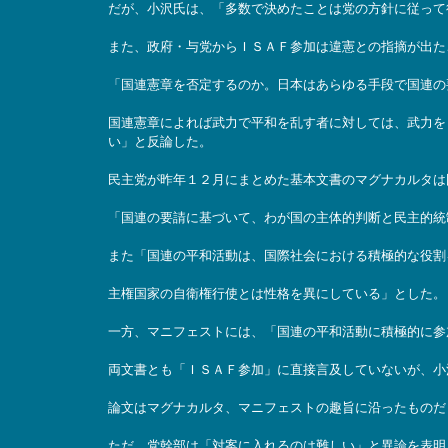
だが、小沢氏は、「多数で決めたことは党の方針に従って
また、政府・与党からＩＳＡＦ参加は違憲との指摘が出た
「国連憲章を否定するのか。日本はあらゆる手段で国連の
国連憲章によれば武力で平和を乱す者に対しては、武力を
い」と反論した。
民主党が昨年１２月にまとめた基本文書のマグナカルタは
「国連の要請に基づいて、わが国の主体的判断と民主的統
また「国連の平和活動は、国際社会における積極的な役割
主権国家の自衛権行使とは性格を異にしている」とした。
一方、マニフェストには、「国連の平和活動に積極的に参
両文書とも「ＩＳＡＦ参加」に直接言及していないが、小
論文はマグナカルタ、マニフェストの趣旨に沿ったものだ
ただ、党幹部は「対案に入れるのは難しい」と異論を表明