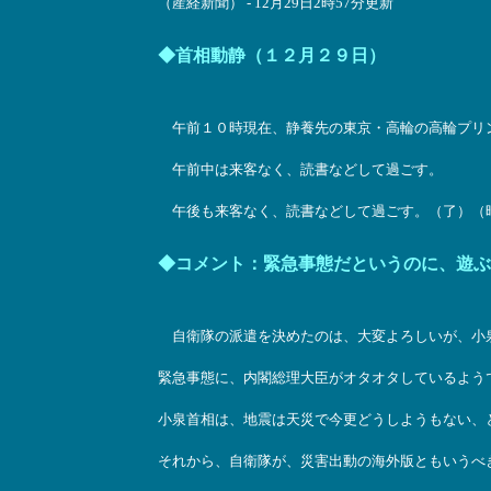
（産経新聞） - 12月29日2時57分更新
◆首相動静（１２月２９日）
午前１０時現在、静養先の東京・高輪の高輪プリ
午前中は来客なく、読書などして過ごす。
午後も来客なく、読書などして過ごす。（了）（時事通信
◆コメント：緊急事態だというのに、遊ぶ
自衛隊の派遣を決めたのは、大変よろしいが、小
緊急事態に、内閣総理大臣がオタオタしているよう
小泉首相は、地震は天災で今更どうしようもない、
それから、自衛隊が、災害出動の海外版ともいうべ