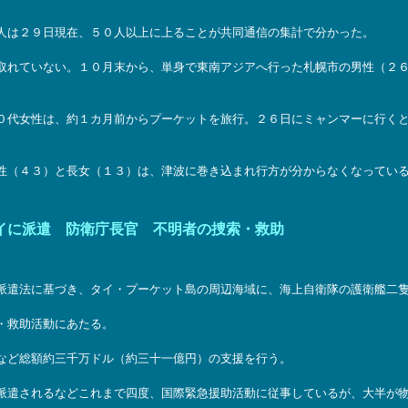
人は２９日現在、５０人以上に上ることが共同通信の集計で分かった。
れていない。１０月末から、単身で東南アジアへ行った札幌市の男性（２６
代女性は、約１カ月前からプーケットを旅行。２６日にミャンマーに行くと
４３）と長女（１３）は、津波に巻き込まれ行方が分からなくなっているという。
イに派遣 防衛庁長官 不明者の捜索・救助
遣法に基づき、タイ・プーケット島の周辺海域に、海上自衛隊の護衛艦二隻
・救助活動にあたる。
など総額約三千万ドル（約三十一億円）の支援を行う。
遣されるなどこれまで四度、国際緊急援助活動に従事しているが、大半が物