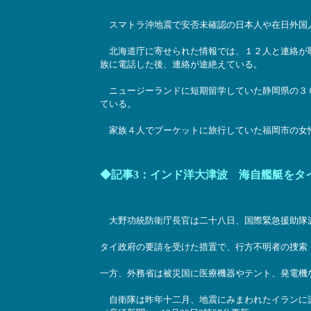
スマトラ沖地震で安否未確認の日本人や在日外国
北海道庁に寄せられた情報では、１２人と連絡が取
族に電話した後、連絡が途絶えている。
ニュージーランドに短期留学していた静岡県の３０
ている。
家族４人でプーケットに旅行していた福岡市の女性（
◆記事3：インド洋大津波 海自艦艇をタ
大野功統防衛庁長官は二十八日、国際緊急援助隊派
タイ政府の要請を受けた措置で、行方不明者の捜索
一方、外務省は被災国に医療機器やテント、発電機
自衛隊は昨年十二月、地震にみまわれたイランに派