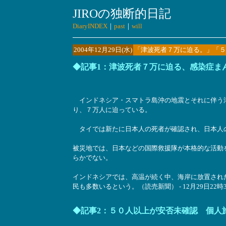
JIROの独断的日記
DiaryINDEX
｜
past
｜
will
2004年12月29日(水)
「津波死者７万に迫る。」「５
◆記事1：津波死者７万に迫る、感染症ま
インドネシア・スマトラ島沖の地震とそれに伴う津
り、７万人に迫っている。
タイでは新たに日本人の死者が確認され、日本人
被災地では、日本などの国際救援隊が本格的な活動
らかでない。
インドネシアでは、高温が続く中、海岸に放置され
民も多数いるという。（読売新聞） - 12月29日22時
◆記事2：５０人以上が安否未確認 個人