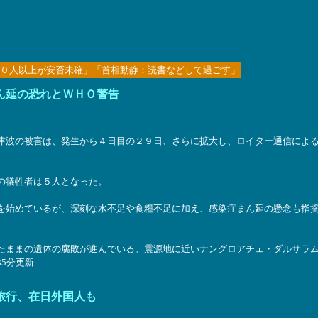
０人以上が安否未確」「首相動静：読書などして過ごす」
ん延の恐れとＷＨＯ警告
波の被害は、発生から４日目の２９日、さらに拡大し、ロイター通信による
の犠牲者は５人となった。
を始めているが、深刻な水不足や食糧不足に加え、感染症まん延の懸念も指
たままの遺体の腐敗が進んでいる。震源地に近いナングロアチェ・ダルサラ
35分更新
旅行、在日外国人も