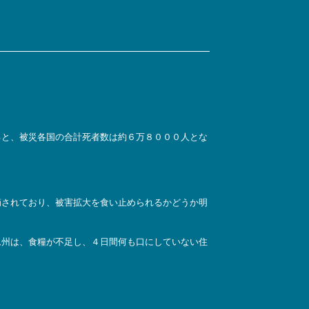
と、被災各国の合計死者数は約６万８０００人とな
摘されており、被害拡大を食い止められるかどうか明
ム州は、食糧が不足し、４日間何も口にしていない住